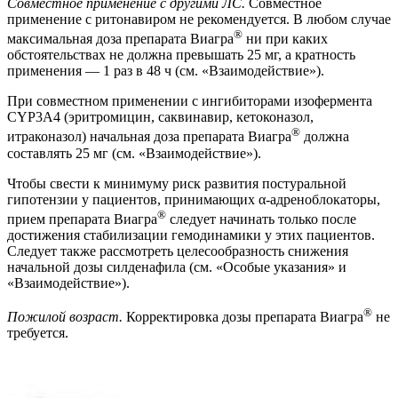
Совместное применение с другими ЛС.
Совместное
применение с ритонавиром не рекомендуется. В любом случае
®
максимальная доза препарата Виагра
ни при каких
обстоятельствах не должна превышать 25 мг, а кратность
применения — 1 раз в 48 ч (см. «Взаимодействие»).
При совместном применении с ингибиторами изофермента
CYP3A4 (эритромицин, саквинавир, кетоконазол,
®
итраконазол) начальная доза препарата Виагра
должна
составлять 25 мг (см. «Взаимодействие»).
Чтобы свести к минимуму риск развития постуральной
гипотензии у пациентов, принимающих α-адреноблокаторы,
®
прием препарата Виагра
следует начинать только после
достижения стабилизации гемодинамики у этих пациентов.
Следует также рассмотреть целесообразность снижения
начальной дозы силденафила (см. «Особые указания» и
«Взаимодействие»).
®
Пожилой возраст.
Корректировка дозы препарата Виагра
не
требуется.