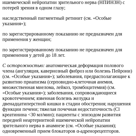
ишемической нейропатии зрительного нерва (НПИНЗН) с
потерей зрения в одном глазу;
наследственный пигментный ретинит (см. «Особые
указания»);
по зарегистрированному показанию не предназначен для
применения у женщин;
по зарегистрированному показанию не предназначен для
применения у детей до 18 лет.
С осторожностью:
анатомическая деформация полового
члена (ангуляция, кавернозный фиброз или болезнь Пейрони)
(см. «Особые указания»); заболевания, предрасполагающие к
развитию приапизма (серповидно-клеточная анемия,
множественная миелома, лейкоз, тромбоцитемия) (см.
«Особые указания»); заболевания, сопровождающиеся
кровотечением; язвенная болезнь желудка и
двенадцатиперстной кишки в стадии обострения; нарушения
функции печени; тяжелая почечная недостаточность (Cl
креатинина <30 мл/мин); пациенты с эпизодом развития
передней неартериитной ишемической нейропатии
зрительного нерва в анамнезе (см. «Особые указания);
одновременный прием блокаторов α-адренорецепторов.