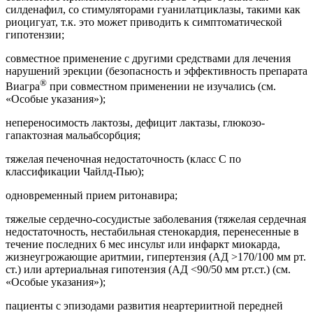
силденафил, со стимуляторами гуанилатциклазы, такими как
риоцигуат, т.к. это может приводить к симптоматической
гипотензии;
совместное применение с другими средствами для лечения
нарушений эрекции (безопасность и эффективность препарата
®
Виагра
при совместном применении не изучались (см.
«Особые указания»);
непереносимость лактозы, дефицит лактазы, глюкозо-
гапактозная мальабсорбция;
тяжелая печеночная недостаточность (класс С по
классификации Чайлд-Пью);
одновременный прием ритонавира;
тяжелые сердечно-сосудистые заболевания (тяжелая сердечная
недостаточность, нестабильная стенокардия, перенесенные в
течение последних 6 мес инсульт или инфаркт миокарда,
жизнеугрожающие аритмии, гипертензия (АД >170/100 мм рт.
ст.) или артериальная гипотензия (АД <90/50 мм рт.ст.) (см.
«Особые указания»);
пациенты с эпизодами развития неартериитной передней