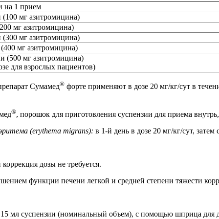
 на 1 прием
и (100 мг азитромицина)
(200 мг азитромицина)
и (300 мг азитромицина)
 (400 мг азитромицина)
ии (500 мг азитромицина)
дозе для взрослых пациентов)
®
 препарат Сумамед
форте применяют в дозе 20 мг/кг/сут в течени
®
амед
, порошок для приготовления суспензии для приема внутрь, 
ритема (erythema migrans):
в 1-й день в дозе 20 мг/кг/сут, затем 
коррекция дозы не требуется.
шением функции печени легкой и средней степени тяжести корре
 15 мл суспензии (номинальный объем), с помощью шприца для д