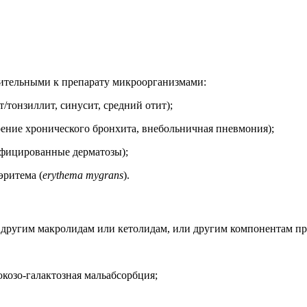
ительными к препарату микроорганизмами:
тонзиллит, синусит, средний отит);
ение хронического бронхита, внебольничная пневмония);
нфицированные дерматозы);
эритема (
erythema mygrans
).
 другим макролидам или кетолидам, или другим компонентам пр
козо-галактозная мальабсорбция;