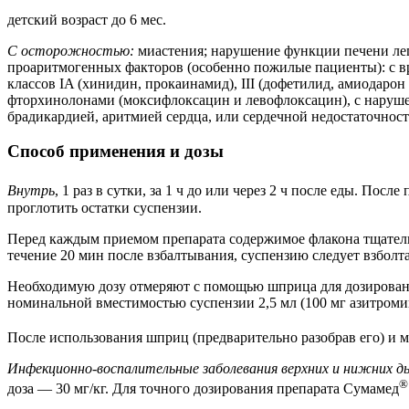
детский возраст до 6 мес.
С осторожностью:
миастения; нарушение функции печени лег
проаритмогенных факторов (особенно пожилые пациенты): с 
классов IA (хинидин, прокаинамид), III (дофетилид, амиодаро
фторхинолонами (моксифлоксацин и левофлоксацин), с наруше
брадикардией, аритмией сердца, или сердечной недостаточнос
Способ применения и дозы
Внутрь
, 1 раз в сутки, за 1 ч до или через 2 ч после еды. Пос
проглотить остатки суспензии.
Перед каждым приемом препарата содержимое флакона тщатель
течение 20 мин после взбалтывания, суспензию следует взболта
Необходимую дозу отмеряют с помощью шприца для дозировани
номинальной вместимостью суспензии 2,5 мл (100 мг азитроми
После использования шприц (предварительно разобрав его) и 
Инфекционно-воспалительные заболевания верхних и нижних д
®
доза — 30 мг/кг. Для точного дозирования препарата Сумамед