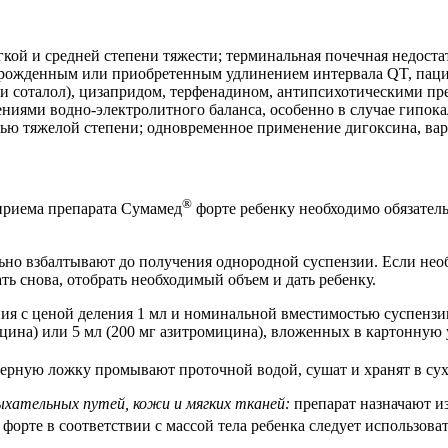
кой и средней степени тяжести; терминальная почечная недоста
врожденным или приобретенным удлинением интервала QT, пац
н и соталол), цизапридом, терфенадином, антипсихотическими пр
ниями водно-электролитного баланса, особенно в случае гипо
тью тяжелой степени; одновременное применение дигоксина, вар
®
ле приема препарата Сумамед
форте ребенку необходимо обязатель
но взбалтывают до получения однородной суспензии. Если необ
ть снова, отобрать необходимый объем и дать ребенку.
я с ценой деления 1 мл и номинальной вместимостью суспензии
цина) или 5 мл (200 мг азитромицина), вложенных в картонную 
мерную ложку промывают проточной водой, сушат и хранят в су
ыхательных путей, кожи и мягких тканей:
препарат назначают из 
форте в соответствии с массой тела ребенка следует использов