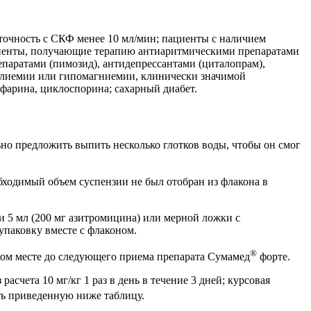
точность с СКФ менее 10 мл/мин; пациенты с наличием
иенты, получающие терапию антиаритмическими препаратами
епаратами (пимозид), антидепрессантами (циталопрам),
калиемии или гипомагниемии, клинически значимой
фарина, циклоспорина; сахарный диабет.
но предложить выпить несколько глотков воды, чтобы он смог
ходимый объем суспензии не был отобран из флакона в
 5 мл (200 мг азитромицина) или мерной ложки с
упаковку вместе с флаконом.
®
хом месте до следующего приема препарата Сумамед
форте.
расчета 10 мг/кг 1 раз в день в течение 3 дней; курсовая
ать приведенную ниже таблицу.