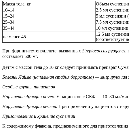
Масса тела, кг
Объем суспензии
10–14
2,5 мл суспензи
15–24
5 мл суспензии 
25–34
7,5 мл суспензи
35–44
10 мл суспензии
12,5 мл суспенз
не менее 45
(соответствует 
При фарингите/тонзиллите, вызванных
Streptococcus pyogenes
,
составляет 500 мг.
Детям с массой тела до 10 кг следует принимать препарат Сум
Болезнь Лайма (начальная стадия боррелиоза) — мигрирующая э
Особые группы пациентов
Нарушение функции почек.
У пациентов с СКФ — 10–80 мл/мин 
Нарушение функции печени.
При применени у пациентов с нару
Приготовление и хранение суспензии
К содержимому флакона, предназначенного для приготовления