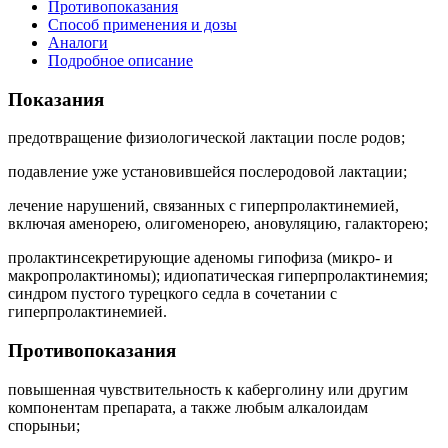
Противопоказания
Способ применения и дозы
Аналоги
Подробное описание
Показания
предотвращение физиологической лактации после родов;
подавление уже установившейся послеродовой лактации;
лечение нарушений, связанных с гиперпролактинемией,
включая аменорею, олигоменорею, ановуляцию, галакторею;
пролактинсекретирующие аденомы гипофиза (микро- и
макропролактиномы); идиопатическая гиперпролактинемия;
синдром пустого турецкого седла в сочетании с
гиперпролактинемией.
Противопоказания
повышенная чувствительность к каберголину или другим
компонентам препарата, а также любым алкалоидам
спорыньи;