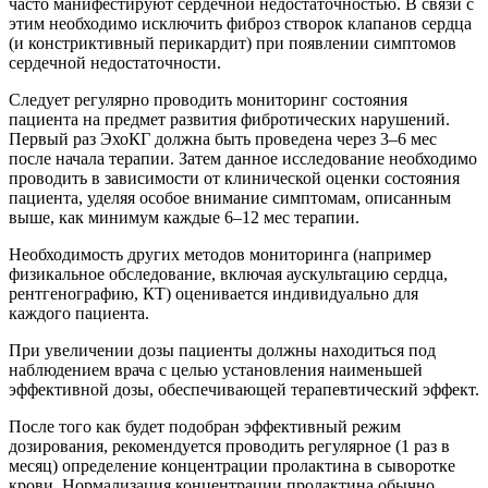
часто манифестируют сердечной недостаточностью. В связи с
этим необходимо исключить фиброз створок клапанов сердца
(и констриктивный перикардит) при появлении симптомов
сердечной недостаточности.
Следует регулярно проводить мониторинг состояния
пациента на предмет развития фибротических нарушений.
Первый раз ЭхоКГ должна быть проведена через 3–6 мес
после начала терапии. Затем данное исследование необходимо
проводить в зависимости от клинической оценки состояния
пациента, уделяя особое внимание симптомам, описанным
выше, как минимум каждые 6–12 мес терапии.
Необходимость других методов мониторинга (например
физикальное обследование, включая аускультацию сердца,
рентгенографию, КТ) оценивается индивидуально для
каждого пациента.
При увеличении дозы пациенты должны находиться под
наблюдением врача с целью установления наименьшей
эффективной дозы, обеспечивающей терапевтический эффект.
После того как будет подобран эффективный режим
дозирования, рекомендуется проводить регулярное (1 раз в
месяц) определение концентрации пролактина в сыворотке
крови. Нормализация концентрации пролактина обычно