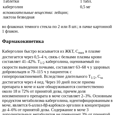
Таблетки
1 табл.
каберголин
0,5 мг
вспомогательные вещества:
лейцин;
лактоза безводная
во флаконах темного стекла по 2 или 8 шт.; в пачке картонной
1 флакон.
Фармакокинетика
Каберголин быстро всасывается из ЖКТ, C
в плазме
max
достигается через 0,5–4 ч, связь с белками плазмы крови
составляет 41–42%. T
каберголина, оцениваемый по
1/2
скорости выведения почками, составляет 63–68 ч у здоровых
добровольцев и 79–115 ч у пациенток с
гиперпролактинемией. Вследствие длительного T
, C
1/2
ss
достигается через 4 нед. Через 10 дней после приема
препарата в моче и кале обнаруживаются соответственно
около 18 и 72% от принятой дозы, причем доля
неизмененного препарата в моче составляет 2–3%. Основным
продуктом метаболизма каберголина, идентифицированным в
моче, является 6-аллил-8β-карбокси-эрголин в концентрации
до 4–6% от принятой дозы. Содержание в моче 3
дополнительных метаболитов не превышает 3% от принятой