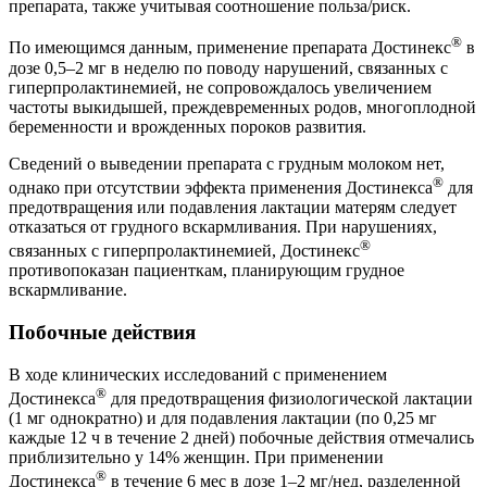
препарата, также учитывая соотношение польза/риск.
®
По имеющимся данным, применение препарата Достинекс
в
дозе 0,5–2 мг в неделю по поводу нарушений, связанных с
гиперпролактинемией, не сопровождалось увеличением
частоты выкидышей, преждевременных родов, многоплодной
беременности и врожденных пороков развития.
Сведений о выведении препарата с грудным молоком нет,
®
однако при отсутствии эффекта применения Достинекса
для
предотвращения или подавления лактации матерям следует
отказаться от грудного вскармливания. При нарушениях,
®
связанных с гиперпролактинемией, Достинекс
противопоказан пациенткам, планирующим грудное
вскармливание.
Побочные действия
В ходе клинических исследований с применением
®
Достинекса
для предотвращения физиологической лактации
(1 мг однократно) и для подавления лактации (по 0,25 мг
каждые 12 ч в течение 2 дней) побочные действия отмечались
приблизительно у 14% женщин. При применении
®
Достинекса
в течение 6 мес в дозе 1–2 мг/нед, разделенной