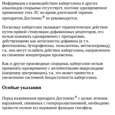
Информация о взаимодействии каберголина и других
алкалоидов спорыньи отсутствует, поэтому одновременное
применение этих ЛС во время длительной терапии
®
препаратом Достинекс
не рекомендуется.
Поскольку каберголин оказывает терапевтическое действие
путем прямой стимуляции дофаминовых рецепторов, его
нельзя назначать одновременно с препаратами,
действующими как антагонисты дофамина (в т.ч.
фенотиазины, бутирофеноны, тиоксантены, метоклопрамид),
т.к. они могут ослабить действие каберголина, направленное
на снижение концентрации пролактина.
Как и другие производные спорыньи, каберголин нельзя
применять одновременно с антибиотиками-макролидами
(например эритромицин), т.к. это может привести к
увеличению системной биодоступности каберголина.
Особые указания
®
Перед назначением препарата Достинекс
с целью лечения
нарушений, связанных с гиперпролактинемией, необходимо
провести полное исследование функции гипофиза.