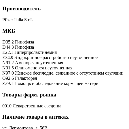
Производитель
Pfizer Italia S.r.L.
МКБ
D35.2 Гипофиза
D44.3 Гипофиза
E22.1 Гиперпролактинемия
E34.9 Эндокринное расстройство неуточненное
N91.2 Аменорея неуточненная
N91.5 Олигоменорея неуточненная
N97.0 Женское бесплодие, связанное с отсутствием овуляции
O92.6 Галакторея
Z39.1 Помощь и обследование кормящей матери
Товары фарм. рынка
0010 Лекарственные средства
Наличие товара в аптеках
ул. Лермонтова, д. 58В