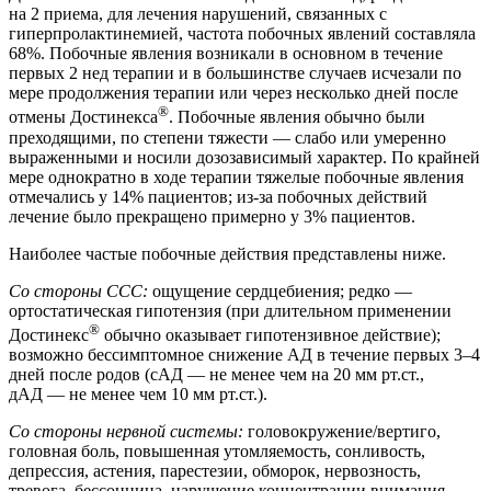
на 2 приема, для лечения нарушений, связанных с
гиперпролактинемией, частота побочных явлений составляла
68%. Побочные явления возникали в основном в течение
первых 2 нед терапии и в большинстве случаев исчезали по
мере продолжения терапии или через несколько дней после
®
отмены Достинекса
. Побочные явления обычно были
преходящими, по степени тяжести — слабо или умеренно
выраженными и носили дозозависимый характер. По крайней
мере однократно в ходе терапии тяжелые побочные явления
отмечались у 14% пациентов; из-за побочных действий
лечение было прекращено примерно у 3% пациентов.
Наиболее частые побочные действия представлены ниже.
Со стороны ССС:
ощущение сердцебиения; редко —
ортостатическая гипотензия (при длительном применении
®
Достинекс
обычно оказывает гипотензивное действие);
возможно бессимптомное снижение АД в течение первых 3–4
дней после родов (сАД — не менее чем на 20 мм рт.ст.,
дАД — не менее чем 10 мм рт.ст.).
Со стороны нервной системы:
головокружение/вертиго,
головная боль, повышенная утомляемость, сонливость,
депрессия, астения, парестезии, обморок, нервозность,
тревога, бессонница, нарушение концентрации внимания.