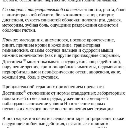
Со стороны пищеварительной системы:
тошнота, рвота, боли
в эпигастральной области, боль в животе, запор, гастрит,
диспепсия, сухость слизистой оболочки полости рта, диарея,
метеоризм, зубная боль, ощущение раздражения слизистой
оболочки глотки.
Прочие:
мастодиния, дисменорея, носовое кровотечение,
ринит, приливы крови к коже лица, транзиторная
гемианопсия, спазмы сосудов пальцев и судороги мышц
нижних конечностей (как и другие производные спорыньи,
®
Достинекс
может оказывать сосудосуживающее действие),
нарушение зрения, гриппоподобные симптомы, недомогание,
периорбитальные и периферические отеки, анорексия, акне,
кожный зуд, боль в суставах.
При длительной терапии с применением препарата
®
Достинекс
отклонение от нормы стандартных лабораторных
показателей отмечалось редко; у женщин с аменореей
наблюдалось снижение уровня Hb в течение первых
нескольких месяцев после восстановления менструации.
В постмаркетинговом исследовании зарегистрированы также
следующие побочные действия, связанные с приемом