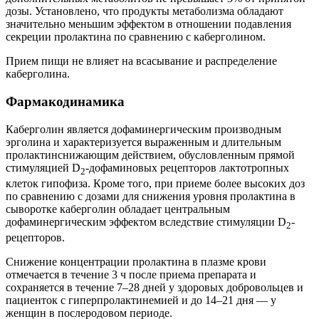
дозы. Установлено, что продукты метаболизма обладают
значительно меньшим эффектом в отношении подавления
секреции пролактина по сравнению с каберголином.
Прием пищи не влияет на всасывание и распределение
каберголина.
Фармакодинамика
Каберголин является дофаминергическим производным
эрголина и характеризуется выраженным и длительным
пролактинснижающим действием, обусловленным прямой
стимуляцией D
-дофаминовых рецепторов лактотропных
2
клеток гипофиза. Кроме того, при приеме более высоких доз
по сравнению с дозами для снижения уровня пролактина в
сыворотке каберголин обладает центральным
дофаминергическим эффектом вследствие стимуляции D
-
2
рецепторов.
Снижение концентрации пролактина в плазме крови
отмечается в течение 3 ч после приема препарата и
сохраняется в течение 7–28 дней у здоровых добровольцев и
пациенток с гиперпролактинемией и до 14–21 дня — у
женщин в послеродовом периоде.