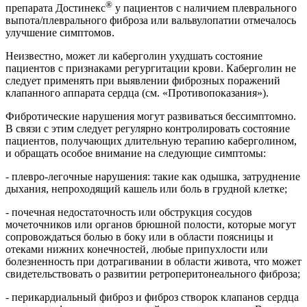
®
препарата Достинекс
у пациентов с наличием плеврального
выпота/плеврального фиброза или вальвулопатии отмечалось
улучшение симптомов.
Неизвестно, может ли каберголин ухудшать состояние
пациентов с признаками регургитации крови. Каберголин не
следует применять при выявлении фиброзных поражений
клапанного аппарата сердца (см. «Противопоказания»).
Фибротические нарушения могут развиваться бессимптомно.
В связи с этим следует регулярно контролировать состояние
пациентов, получающих длительную терапию каберголином,
и обращать особое внимание на следующие симптомы:
- плевро-легочные нарушения: такие как одышка, затруднение
дыхания, непроходящий кашель или боль в грудной клетке;
- почечная недостаточность или обструкция сосудов
мочеточников или органов брюшной полости, которые могут
сопровождаться болью в боку или в области поясницы и
отеками нижних конечностей, любые припухлости или
болезненность при дотрагивании в области живота, что может
свидетельствовать о развитии ретроперитонеального фиброза;
- перикардиальный фиброз и фиброз створок клапанов сердца