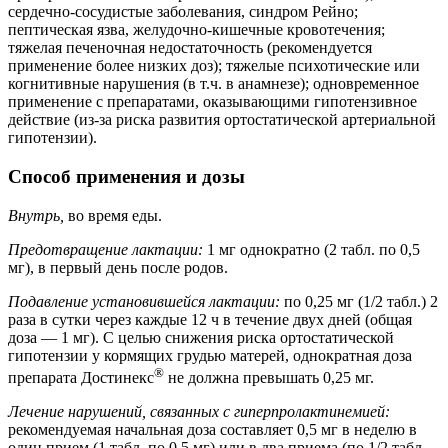
сердечно-сосудистые заболевания, синдром Рейно;
пептическая язва, желудочно-кишечные кровотечения;
тяжелая печеночная недостаточность (рекомендуется
применение более низких доз); тяжелые психотические или
когнитивные нарушения (в т.ч. в анамнезе); одновременное
применение с препаратами, оказывающими гипотензивное
действие (из-за риска развития ортостатической артериальной
гипотензии).
Способ применения и дозы
Внутрь,
во время еды.
Предотвращение лактации:
1 мг однократно (2 табл. по 0,5
мг), в первый день после родов.
Подавление установившейся лактации:
по 0,25 мг (1/2 табл.) 2
раза в сутки через каждые 12 ч в течение двух дней (общая
доза — 1 мг). С целью снижения риска ортостатической
гипотензии у кормящих грудью матерей, однократная доза
®
препарата Достинекс
не должна превышать 0,25 мг.
Лечение нарушений, связанных с гиперпролактинемией:
рекомендуемая начальная доза составляет 0,5 мг в неделю в
один прием (1 табл. по 0,5 мг) или в два приема (по 1/2 табл.