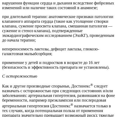
нарушения функции сердца и дыхания вследствие фиброзных
изменений или наличие таких состояний в анамнезе;
при длительной терапии: анатомические признаки патологии
клапанного аппарата сердца (такие как утолщение створки
клапана, сужение просвета клапана, смешанная патология —
сужение и стеноз клапана), подтвержденные
эхокардиографическим исследованием (ЭхоКГ), проведенным
до начала терапии;
непереносимость лактозы, дефицит лактазы, глюкозо-
галактозная мальабсорбция;
применение у детей и подростков в возрасте до 16 лет
(безопасность и эффективность препарата не установлены).
С осторожностью
®
Как и другие производные спорыньи, Достинекс
следует
назначать с осторожностью при следующих состояниях и/или
заболеваниях: артериальная гипертензия, развившаяся на фоне
беременности, например преэклампсия или послеродовая
®
артериальная гипертензия (Достинекс
назначается только в
тех случаях, когда потенциальная польза от применения
препарата значительно превышает возможный риск); тяжелые