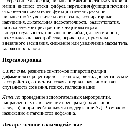
каберголина: алопеция, повышение активности КФК в крови,
мании, диспноэ, отеки, фиброз, нарушения функции печени и
отклонения показателей функции печени, реакции
повышенной чувствительности, сыпь, респираторные
нарушения, дыхательная недостаточность, вальвулопатия,
патологическое пристрастие к азартным играм,
гиперсексуальность, повышенное либидо, агрессивность,
психотические расстройства, перикардит, приступы
внезапного засыпания, снижение или увеличение массы тела,
заложенность носа.
Передозировка
Симптомы:
развитие симптомов гиперстимуляции
дофаминовых рецепторов — тошнота, рвота, диспептические
расстройства, ортостатическая артериальная гипотензия,
спутанность сознания, психоз, галлюцинации.
Лечение:
проведение вспомогательных мероприятий,
направленных на выведение препарата (промывание
желудка), и при необходимости поддержание АД. Возможно
назначение антагонистов дофамина.
Лекарственное взаимодействие