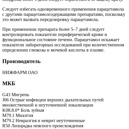
Следует избегать одновременного применения парацетамола
с другими парацетамолсодержащими препаратами, поскольку
это может вызвать передозировку парацетамола.
При применении препарата более 5–7 дней следует
контролировать показатели периферической крови и
функциональное состояние печени. Парацетамол искажает
показатели лабораторных исследований при количественном
определении глюкозы и мочевой кислоты в плазме.
Производитель
НИЖФАРМ ОАО
МКБ
G43 Мигрень
J06 Острые инфекции верхних дыхательных путей
множественной и неуточненной локализации
K08.8.0* Боль зубная
M79.1 Миалгия
M79.2 Невралгия и неврит неуточненные
R50 Лихорадка неясного происхождения