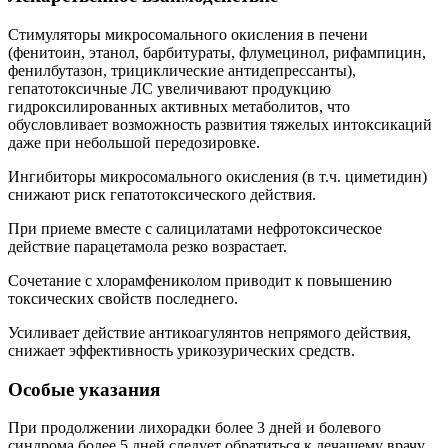
Стимуляторы микросомального окисления в печени
(фенитоин, этанол, барбитураты, флумецинол, рифампицин,
фенилбутазон, трициклические антидепрессанты),
гепатотоксичные ЛС увеличивают продукцию
гидроксилированных активных метаболитов, что
обусловливает возможность развития тяжелых интоксикаций
даже при небольшой передозировке.
Ингибиторы микросомального окисления (в т.ч. циметидин)
снижают риск гепатотоксического действия.
При приеме вместе с салицилатами нефротоксическое
действие парацетамола резко возрастает.
Сочетание с хлорамфениколом приводит к повышению
токсических свойств последнего.
Усиливает действие антикоагулянтов непрямого действия,
снижает эффективность урикозурических средств.
Особые указания
При продолжении лихорадки более 3 дней и болевого
синдрома более 5 дней следует обратиться к лечащему врачу.