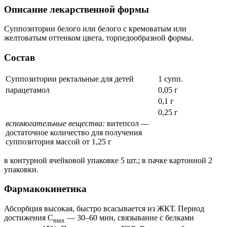
Описание лекарственной формы
Суппозитории белого или белого с кремоватым или
желтоватым оттенком цвета, торпедообразной формы.
Состав
Суппозитории ректальные для детей
1 супп.
парацетамол
0,05 г
0,1 г
0,25 г
вспомогательные вещества:
витепсол —
достаточное количество для получения
суппозитория массой от 1,25 г
в контурной ячейковой упаковке 5 шт.; в пачке картонной 2
упаковки.
Фармакокинетика
Абсорбция высокая, быстро всасывается из ЖКТ. Период
достижения C
— 30–60 мин, связывание с белками
max