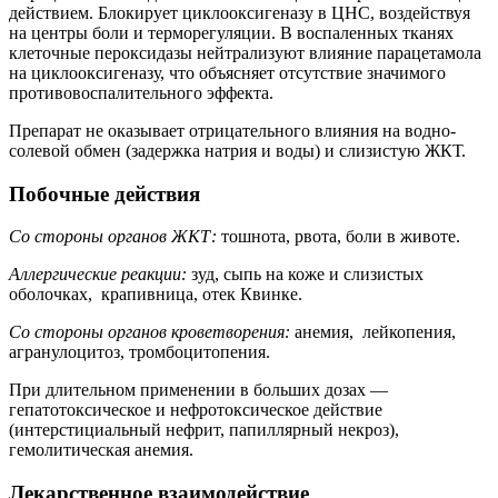
действием. Блокирует циклооксигеназу в ЦНС, воздействуя
на центры боли и терморегуляции. В воспаленных тканях
клеточные пероксидазы нейтрализуют влияние парацетамола
на циклооксигеназу, что объясняет отсутствие значимого
противовоспалительного эффекта.
Препарат не оказывает отрицательного влияния на водно-
солевой обмен (задержка натрия и воды) и слизистую ЖКТ.
Побочные действия
Со стороны органов ЖКТ:
тошнота, рвота, боли в животе.
Аллергические реакции:
зуд, сыпь на коже и слизистых
оболочках, крапивница, отек Квинке.
Со стороны органов кроветворения:
анемия, лейкопения,
агранулоцитоз, тромбоцитопения.
При длительном применении в больших дозах —
гепатотоксическое и нефротоксическое действие
(интерстициальный нефрит, папиллярный некроз),
гемолитическая анемия.
Лекарственное взаимодействие