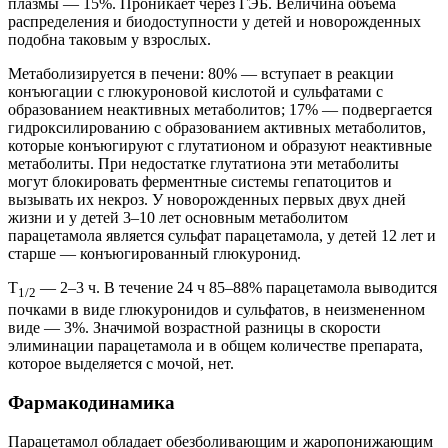
плазмы — 15%. Проникает через ГЭБ. Величина объема
распределения и биодоступности у детей и новорожденных
подобна таковым у взрослых.
Метаболизируется в печени: 80% — вступает в реакции
конъюгации с глюкуроновой кислотой и сульфатами с
образованием неактивных метаболитов; 17% — подвергается
гидроксилированию с образованием активных метаболитов,
которые конъюгируют с глутатионом и образуют неактивные
метаболиты. При недостатке глутатиона эти метаболиты
могут блокировать ферментные системы гепатоцитов и
вызывать их некроз. У новорожденных первых двух дней
жизни и у детей 3–10 лет основным метаболитом
парацетамола является сульфат парацетамола, у детей 12 лет и
старше — конъюгированный глюкуронид.
T
— 2–3 ч. В течение 24 ч 85–88% парацетамола выводится
1/2
почками в виде глюкуронидов и сульфатов, в неизмененном
виде — 3%. Значимой возрастной разницы в скорости
элиминации парацетамола и в общем количестве препарата,
которое выделяется с мочой, нет.
Фармакодинамика
Парацетамол обладает обезболивающим и жаропонижающим