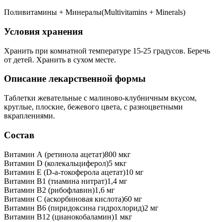
Поливитамины + Минералы(Multivitamins + Minerals)
Условия хранения
Хранить при комнатной температуре 15-25 градусов. Беречь
от детей. Хранить в сухом месте.
Описание лекарственной формы
Таблетки жевательные с малиново-клубничным вкусом,
круглые, плоские, бежевого цвета, с разноцветными
вкраплениями.
Состав
Витамин А (ретинола ацетат)800 мкг
Витамин D (колекальциферол)5 мкг
Витамин Е (D-а-токоферола ацетат)10 мг
Витамин В1 (тиамина нитрат)1,4 мг
Витамин В2 (рибофлавин)1,6 мг
Витамин C (аскорбиновая кислота)60 мг
Витамин В6 (пиридоксина гидрохлорид)2 мг
Витамин В12 (цианокобаламин)1 мкг