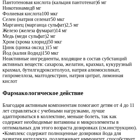
Пантотеновая кислота (кальция пантотенат)6 мг
Никотинамид8 мг
Фолиевая кислота100 мкг
Селен (натрия селенат50 мкг
Марганец (марганца сульфат)2,5 мг
Железо (железа фумарат)14 мг
Медь (меди сульфат)2 мг
Хром (хрома хлорид)50 мкг
Цинк (цинка оксид )15 мг
Йод (калия йодид)150 мкг
Неактивные ингредиенты, входящие в состав субстанций
активных веществ: сахароза, желатин, крахмал, кукурузный
крахмал, бутилгидрокситолуол, натрия алюмосиликат,
гипромеллоза, малтодекстрин, натрия цитрат, лимонная
кислот
Фармакологическое действие
Благодаря активным компонентам помогают детям от 4 до 11
лет справляться с учебными нагрузками, лучше
адаптироваться в коллективе, меньше болеть, так как
содержит необходимые витамины и микроэлементы в
оптимальных для этого возраста дозировках (см.инструкцию).
•Комплекс содержит полноценные дозировки йода для
развития интеллекта, поддерживает иммунитет, способствует