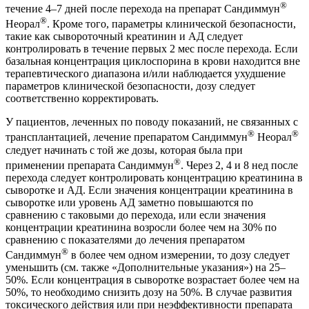
®
течение 4–7 дней после перехода на препарат Сандиммун
®
Неорал
. Кроме того, параметры клинической безопасности,
такие как сывороточный креатинин и АД следует
контролировать в течение первых 2 мес после перехода. Если
базальная концентрация циклоспорина в крови находится вне
терапевтического диапазона и/или наблюдается ухудшение
параметров клинической безопасности, дозу следует
соответственно корректировать.
У пациентов, леченных по поводу показаний, не связанных с
®
®
трансплантацией, лечение препаратом Сандиммун
Неорал
следует начинать с той же дозы, которая была при
®
применении препарата Сандиммун
. Через 2, 4 и 8 нед после
перехода следует контролировать концентрацию креатинина в
сыворотке и АД. Если значения концентрации креатинина в
сыворотке или уровень АД заметно повышаются по
сравнению с таковыми до перехода, или если значения
концентрации креатинина возросли более чем на 30% по
сравнению с показателями до лечения препаратом
®
Сандиммун
в более чем одном измерении, то дозу следует
уменьшить (см. также «Дополнительные указания») на 25–
50%. Если концентрация в сыворотке возрастает более чем на
50%, то необходимо снизить дозу на 50%. В случае развития
токсического действия или при неэффективности препарата