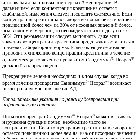
интервалами на протяжении первых 3 мес терапии. В
дальнейшем, если концентрация креатинина остается
стабильной, измерения следует проводить ежемесячно. Если
концентрация креатинина в сыворотке повышается и остается
повышенной более чем на 30% от исходных значений более,
чем в одном измерении, то необходимо снизить дозу на 25–
50%. Эти рекомендации следует выполнять, даже если
значения концентрации креатинина продолжают оставаться в
пределах лабораторной нормы. Если сокращение дозы не
приводит к снижению концентрации креатинина в течение
®
®
одного месяца, то лечение препаратом Сандиммун
Неорал
должно быть прекращено.
Прекращение лечения необходимо и в том случае, когда во
®
®
время лечения препаратом Сандиммун
Неорал
возникает
неконтролируемое повышение АД.
Дополнительные указания по режиму дозирования при
нефротическом синдроме
®
®
Поскольку препарат Сандиммун
Неорал
может вызывать
нарушения функции почек, необходимо часто ее
контролировать. Если концентрация креатинина в сыворотке
остается повышенной более чем на 30% от исходных значений
и более чем в одном измерении, то требуется снижение дозы