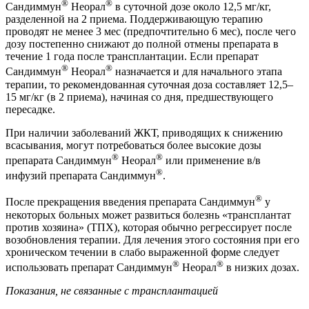
®
®
Сандиммун
Неорал
в суточной дозе около 12,5 мг/кг,
разделенной на 2 приема. Поддерживающую терапию
проводят не менее 3 мес (предпочтительно 6 мес), после чего
дозу постепенно снижают до полной отмены препарата в
течение 1 года после трансплантации. Если препарат
®
®
Сандиммун
Неорал
назначается и для начального этапа
терапии, то рекомендованная суточная доза составляет 12,5–
15 мг/кг (в 2 приема), начиная со дня, предшествующего
пересадке.
При наличии заболеваний ЖКТ, приводящих к снижению
всасывания, могут потребоваться более высокие дозы
®
®
препарата Сандиммун
Неорал
или применение в/в
®
инфузий препарата Сандиммун
.
®
После прекращения введения препарата Сандиммун
у
некоторых больных может развиться болезнь «трансплантат
против хозяина» (ТПХ), которая обычно регрессирует после
возобновления терапии. Для лечения этого состояния при его
хроническом течении в слабо выраженной форме следует
®
®
использовать препарат Сандиммун
Неорал
в низких дозах.
Показания, не связанные с трансплантацией