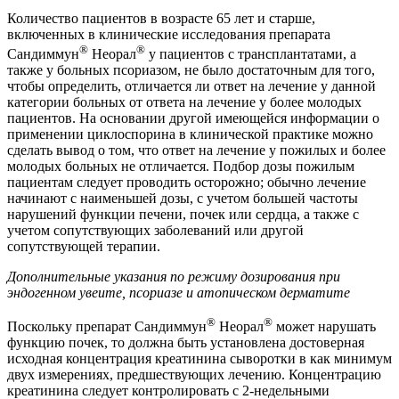
Количество пациентов в возрасте 65 лет и старше,
включенных в клинические исследования препарата
®
®
Сандиммун
Неорал
у пациентов с трансплантатами, а
также у больных псориазом, не было достаточным для того,
чтобы определить, отличается ли ответ на лечение у данной
категории больных от ответа на лечение у более молодых
пациентов. На основании другой имеющейся информации о
применении циклоспорина в клинической практике можно
сделать вывод о том, что ответ на лечение у пожилых и более
молодых больных не отличается. Подбор дозы пожилым
пациентам следует проводить осторожно; обычно лечение
начинают с наименьшей дозы, с учетом большей частоты
нарушений функции печени, почек или сердца, а также с
учетом сопутствующих заболеваний или другой
сопутствующей терапии.
Дополнительные указания по режиму дозирования при
эндогенном увеите, псориазе и атопическом дерматите
®
®
Поскольку препарат Сандиммун
Неорал
может нарушать
функцию почек, то должна быть установлена достоверная
исходная концентрация креатинина сыворотки в как минимум
двух измерениях, предшествующих лечению. Концентрацию
креатинина следует контролировать с 2-недельными