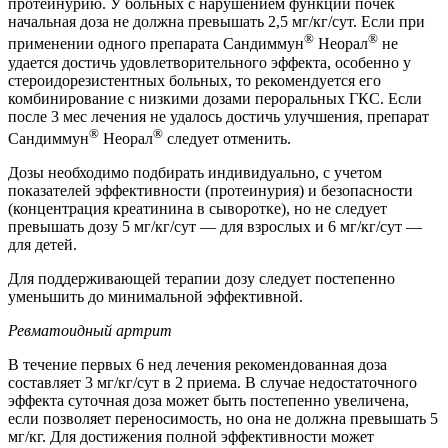
протеинурию. У больных с нарушением функции почек
начальная доза не должна превышать 2,5 мг/кг/сут. Если при
®
®
применении одного препарата Сандиммун
Неорал
не
удается достичь удовлетворительного эффекта, особенно у
стероидорезистентных больных, то рекомендуется его
комбинирование с низкими дозами пероральных ГКС. Если
после 3 мес лечения не удалось достичь улучшения, препарат
®
®
Сандиммун
Неорал
следует отменить.
Дозы необходимо подбирать индивидуально, с учетом
показателей эффективности (протеинурия) и безопасности
(концентрация креатинина в сыворотке), но не следует
превышать дозу 5 мг/кг/сут — для взрослых и 6 мг/кг/сут —
для детей.
Для поддерживающей терапии дозу следует постепенно
уменьшить до минимальной эффективной.
Ревматоидный артрит
В течение первых 6 нед лечения рекомендованная доза
составляет 3 мг/кг/сут в 2 приема. В случае недостаточного
эффекта суточная доза может быть постепенно увеличена,
если позволяет переносимость, но она не должна превышать 5
мг/кг. Для достижения полной эффективности может