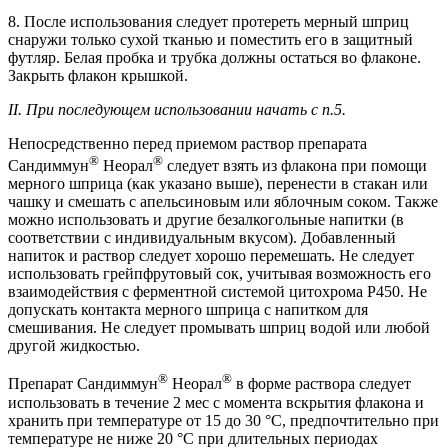
8. После использования следует протереть мерный шприц
снаружи только сухой тканью и поместить его в защитный
футляр. Белая пробка и трубка должны остаться во флаконе.
Закрыть флакон крышкой.
II. При последующем использовании начать с п.5.
Непосредственно перед приемом раствор препарата
®
®
Сандиммун
Неорал
следует взять из флакона при помощи
мерного шприца (как указано выше), перенести в стакан или
чашку и смешать с апельсиновым или яблочным соком. Также
можно использовать и другие безалкогольные напитки (в
соответствии с индивидуальным вкусом). Добавленный
напиток и раствор следует хорошо перемешать. Не следует
использовать грейпфрутовый сок, учитывая возможность его
взаимодействия с ферментной системой цитохрома Р450. Не
допускать контакта мерного шприца с напитком для
смешивания. Не следует промывать шприц водой или любой
другой жидкостью.
®
®
Препарат Сандиммун
Неорал
в форме раствора следует
использовать в течение 2 мес с момента вскрытия флакона и
хранить при температуре от 15 до 30 °C, предпочтительно при
температуре не ниже 20 °C при длительных периодах