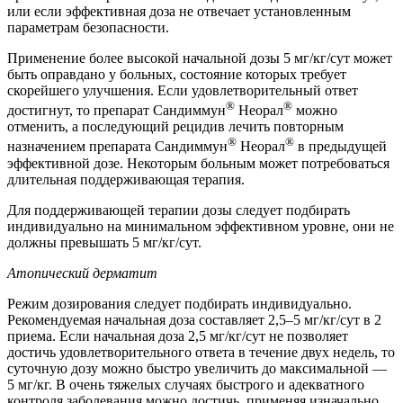
или если эффективная доза не отвечает установленным
параметрам безопасности.
Применение более высокой начальной дозы 5 мг/кг/сут может
быть оправдано у больных, состояние которых требует
скорейшего улучшения. Если удовлетворительный ответ
®
®
достигнут, то препарат Сандиммун
Неорал
можно
отменить, а последующий рецидив лечить повторным
®
®
назначением препарата Сандиммун
Неорал
в предыдущей
эффективной дозе. Некоторым больным может потребоваться
длительная поддерживающая терапия.
Для поддерживающей терапии дозы следует подбирать
индивидуально на минимальном эффективном уровне, они не
должны превышать 5 мг/кг/сут.
Атопический дерматит
Режим дозирования следует подбирать индивидуально.
Рекомендуемая начальная доза составляет 2,5–5 мг/кг/сут в 2
приема. Если начальная доза 2,5 мг/кг/сут не позволяет
достичь удовлетворительного ответа в течение двух недель, то
суточную дозу можно быстро увеличить до максимальной —
5 мг/кг. В очень тяжелых случаях быстрого и адекватного
контроля заболевания можно достичь, применяя изначально