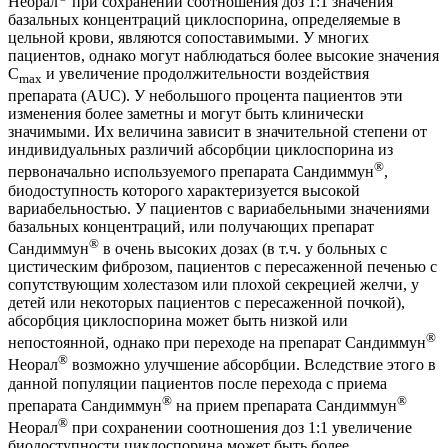
Неорал
при сохранении соотношения доз 1:1 значения
базальных концентраций циклоспорина, определяемые в
цельной крови, являются сопоставимыми. У многих
пациентов, однако могут наблюдаться более высокие значения
C
и увеличение продолжительности воздействия
max
препарата (AUC). У небольшого процента пациентов эти
изменения более заметны и могут быть клинически
значимыми. Их величина зависит в значительной степени от
индивидуальных различий абсорбции циклоспорина из
®
первоначально используемого препарата Сандиммун
,
биодоступность которого характеризуется высокой
вариабельностью. У пациентов с вариабельными значениями
базальных концентраций, или получающих препарат
®
Сандиммун
в очень высоких дозах (в т.ч. у больных с
цистическим фиброзом, пациентов с пересаженной печенью с
сопутствующим холестазом или плохой секрецией желчи, у
детей или некоторых пациентов с пересаженной почкой),
абсорбция циклоспорина может быть низкой или
®
непостоянной, однако при переходе на препарат Сандиммун
®
Неорал
возможно улучшение абсорбции. Вследствие этого в
данной популяции пациентов после перехода с приема
®
®
препарата Сандиммун
на прием препарата Сандиммун
®
Неорал
при сохранении соотношения доз 1:1 увеличение
биодоступности циклоспорина может быть более