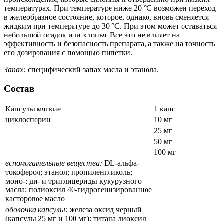
температурах. При температуре ниже 20 °C возможен переход
в желеобразное состояние, которое, однако, вновь сменяется
жидким при температуре до 30 °C. При этом может оставаться
небольшой осадок или хлопья. Все это не влияет на
эффективность и безопасность препарата, а также на точность
его дозирования с помощью пипетки.
Запах:
специфический запах масла и этанола.
Состав
Капсулы мягкие
1 капс.
циклоспорин
10 мг
25 мг
50 мг
100 мг
вспомогательные вещества:
DL-альфа-
токоферол; этанол; пропиленгликоль;
моно-; ди- и триглицериды кукурузного
масла; полиоксил 40-гидрогенизированное
касторовое масло
оболочка капсулы:
железа оксид черный
(капсулы 25 мг и 100 мг); титана диоксид;