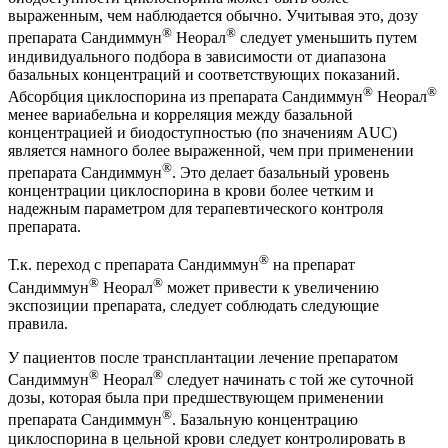
выраженным, чем наблюдается обычно. Учитывая это, дозу
®
®
препарата Сандиммун
Неорал
следует уменьшить путем
индивидуального подбора в зависимости от диапазона
базальных концентраций и соответствующих показаний.
®
®
Абсорбция циклоспорина из препарата Сандиммун
Неорал
менее вариабельна и корреляция между базальной
концентрацией и биодоступностью (по значениям AUC)
является намного более выраженной, чем при применении
®
препарата Сандиммун
. Это делает базальный уровень
концентрации циклоспорина в крови более четким и
надежным параметром для терапевтического контроля
препарата.
®
Т.к. переход с препарата Сандиммун
на препарат
®
®
Сандиммун
Неорал
может привести к увеличению
экспозиции препарата, следует соблюдать следующие
правила.
У пациентов после трансплантации лечение препаратом
®
®
Сандиммун
Неорал
следует начинать с той же суточной
дозы, которая была при предшествующем применении
®
препарата Сандиммун
. Базальную концентрацию
циклоспорина в цельной крови следует контролировать в