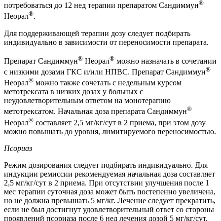
®
потребоваться до 12 нед терапии препаратом Сандиммун
®
Неорал
.
Для поддерживающей терапии дозу следует подбирать
индивидуально в зависимости от переносимости препарата.
®
®
Препарат Сандиммун
Неорал
можно назначать в сочетании
®
с низкими дозами ГКС и/или НПВС. Препарат Сандиммун
®
Неорал
можно также сочетать с недельным курсом
метотрексата в низких дозах у больных с
неудовлетворительным ответом на монотерапию
®
метотрексатом. Начальная доза препарата Сандиммун
®
Неорал
составляет 2,5 мг/кг/сут в 2 приема, при этом дозу
можно повышать до уровня, лимитируемого переносимостью.
Псориаз
Режим дозирования следует подбирать индивидуально. Для
индукции ремиссии рекомендуемая начальная доза составляет
2,5 мг/кг/сут в 2 приема. При отсутствии улучшения после 1
мес терапии суточная доза может быть постепенно увеличена,
но не должна превышать 5 мг/кг. Лечение следует прекратить,
если не был достигнут удовлетворительный ответ со стороны
проявлений псориаза после 6 нед лечения дозой 5 мг/кг/сут,