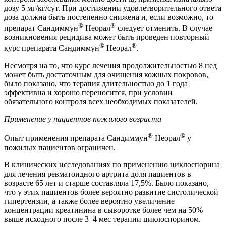
дозу 5 мг/кг/сут. При достижении удовлетворительного ответа
доза должна быть постепенно снижена и, если возможно, то
®
®
препарат Сандиммун
Неорал
следует отменить. В случае
возникновения рецидива может быть проведен повторный
®
®
курс препарата Сандиммун
Неорал
.
Несмотря на то, что курс лечения продолжительностью 8 нед
может быть достаточным для очищения кожных покровов,
было показано, что терапия длительностью до 1 года
эффективна и хорошо переносится, при условии
обязательного контроля всех необходимых показателей.
Применение у пациентов пожилого возраста
®
®
Опыт применения препарата Сандиммун
Неорал
у
пожилых пациентов ограничен.
В клинических исследованиях по применению циклоспорина
для лечения ревматоидного артрита доля пациентов в
возрасте 65 лет и старше составляла 17,5%. Было показано,
что у этих пациентов более вероятно развитие систолической
гипертензии, а также более вероятно увеличение
концентрации креатинина в сыворотке более чем на 50%
выше исходного после 3–4 мес терапии циклоспорином.