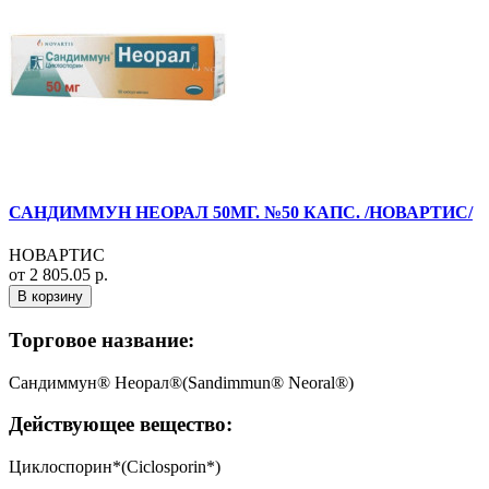
САНДИММУН НЕОРАЛ 50МГ. №50 КАПС. /НОВАРТИС/
НОВАРТИС
от 2 805.05 р.
В корзину
Торговое название:
Сандиммун® Неорал®(Sandimmun® Neoral®)
Действующее вещество:
Циклоспорин*(Ciclosporin*)