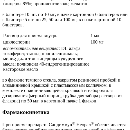
глицерол 85%; пропиленгликоль; желатин
в блистере 10 шт. по 10 мг; в пачке картонной 6 блистеров или
в блистере 5 шт. по 25, 50 или 100 мг; в пачке картонной 10
блистеров.
Раствор для приема внутрь
1 мл
циклоспорин
100 мг
вспомогательные вещества:
DL-альфа-
токоферол; этанол; пропиленгликоль;
моно-; ди- и триглицериды кукурузного
масла; полиоксил 40-гидрогенизированное
касторовое масло
во флаконе темного стекла, закрытом резиновой пробкой и
алюминиевой крышкой с пластмассовым колпачком, в
комплекте с завинчивающейся крышкой и набором для
дозирования (мерный шприц, трубка для забора раствора из
флакона) по 50 мл; в картонной пачке 1 флакон.
Фармакокинетика
®
®
При приеме препарата Сандиммун
Неорал
обеспечивается
более четкая линейная зависимость между дозой и эффектом