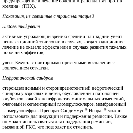
предупреждение и лечение болезни «трансплантат против
хозяина» (ТПХ).
Показания, не связанные с трансплантацией
Эндогенный увеит
активный угрожающий зрению средний или задний увеит
неинфекционной этиологии в случаях, когда традиционное
лечение не оказало эффекта или в случаях развития тяжелых
побочных эффектов;
увеит Бехчета с повторными приступами воспаления с
вовлечением сетчатки.
Нефротический синдром
стероидзависимый и стероидрезистентный нефротический
синдром у взрослых и детей, обусловленный патологией
клубочков, такой как нефропатия минимальных изменений,
очаговый и сегментарный гломерулосклероз, мембранозный
®
®
гломерулонефрит. Препарат Сандиммун
Неорал
можно
использовать для индукции и поддержания ремиссии. Также
он может использоваться для поддержания ремиссии,
вызванной ГКС, что позволяет их отменить.