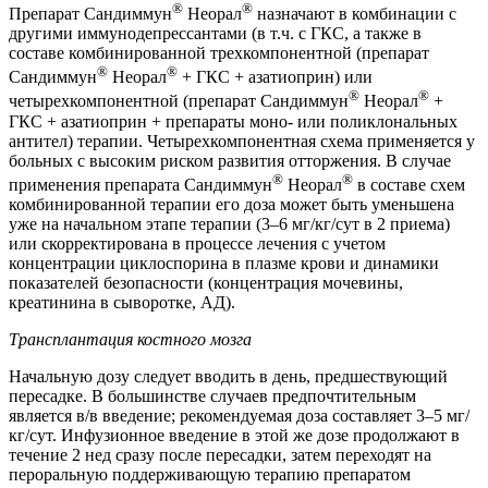
®
®
Препарат Сандиммун
Неорал
назначают в комбинации с
другими иммунодепрессантами (в т.ч. с ГКС, а также в
составе комбинированной трехкомпонентной (препарат
®
®
Сандиммун
Неорал
+ ГКС + азатиоприн) или
®
®
четырехкомпонентной (препарат Сандиммун
Неорал
+
ГКС + азатиоприн + препараты моно- или поликлональных
антител) терапии. Четырехкомпонентная схема применяется у
больных с высоким риском развития отторжения. В случае
®
®
применения препарата Сандиммун
Неорал
в составе схем
комбинированной терапии его доза может быть уменьшена
уже на начальном этапе терапии (3–6 мг/кг/сут в 2 приема)
или скорректирована в процессе лечения с учетом
концентрации циклоспорина в плазме крови и динамики
показателей безопасности (концентрация мочевины,
креатинина в сыворотке, АД).
Трансплантация костного мозга
Начальную дозу следует вводить в день, предшествующий
пересадке. В большинстве случаев предпочтительным
является в/в введение; рекомендуемая доза составляет 3–5 мг/
кг/сут. Инфузионное введение в этой же дозе продолжают в
течение 2 нед сразу после пересадки, затем переходят на
пероральную поддерживающую терапию препаратом