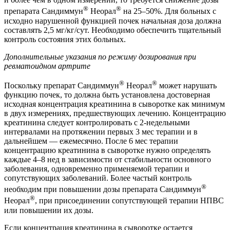
®
®
препарата Сандиммун
Неорал
на 25–50%. Для больных с
исходно нарушенной функцией почек начальная доза должна
составлять 2,5 мг/кг/сут. Необходимо обеспечить тщательный
контроль состояния этих больных.
Дополнительные указания по режиму дозирования при
ревматоидном артрите
®
®
Поскольку препарат Сандиммун
Неорал
может нарушать
функцию почек, то должна быть установлена достоверная
исходная концентрация креатинина в сыворотке как минимум
в двух измерениях, предшествующих лечению. Концентрацию
креатинина следует контролировать с 2-недельными
интервалами на протяжении первых 3 мес терапии и в
дальнейшем — ежемесячно. После 6 мес терапии
концентрацию креатинина в сыворотке нужно определять
каждые 4–8 нед в зависимости от стабильности основного
заболевания, одновременно применяемой терапии и
сопутствующих заболеваний. Более частый контроль
®
необходим при повышении дозы препарата Сандиммун
®
Неорал
, при присоединении сопутствующей терапии НПВС
или повышении их дозы.
Если концентрация креатинина в сыворотке остается