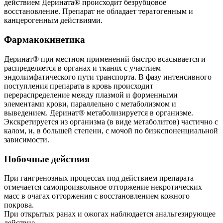
действием Дерината® происходит безрубцовое
восстановление. Препарат не обладает тератогенным и
канцерогенным действиями.
Фармакокинетика
Деринат® при местном применений быстро всасывается и
распределяется в органах и тканях с участием
эндолимфатического пути транспорта. В фазу интенсивного
поступления препарата в кровь происходит
перераспределение между плазмой и форменными
элементами крови, параллельно с метаболизмом и
выведением. Деринат® метаболизируется в организме.
Экскретируется из организма (в виде метаболитов) частично с
калом, и, в большей степени, с мочой по биэкспоненциальной
зависимости.
Побочные действия
При гангренозных процессах под действием препарата
отмечается самопроизвольное отторжение некротических
масс в очагах отторжения с восстановлением кожного
покрова.
При открытых ранах и ожогах наблюдается анальгезирующее
действие.