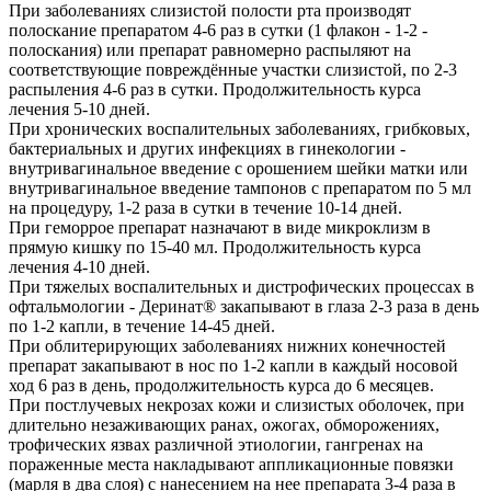
При заболеваниях слизистой полости рта производят
полоскание препаратом 4-6 раз в сутки (1 флакон - 1-2 -
полоскания) или препарат равномерно распыляют на
соответствующие повреждённые участки слизистой, по 2-3
распыления 4-6 раз в сутки. Продолжительность курса
лечения 5-10 дней.
При хронических воспалительных заболеваниях, грибковых,
бактериальных и других инфекциях в гинекологии -
внутривагинальное введение с орошением шейки матки или
внутривагинальное введение тампонов с препаратом по 5 мл
на процедуру, 1-2 раза в сутки в течение 10-14 дней.
При геморрое препарат назначают в виде микроклизм в
прямую кишку по 15-40 мл. Продолжительность курса
лечения 4-10 дней.
При тяжелых воспалительных и дистрофических процессах в
офтальмологии - Деринат® закапывают в глаза 2-3 раза в день
по 1-2 капли, в течение 14-45 дней.
При облитерирующих заболеваниях нижних конечностей
препарат закапывают в нос по 1-2 капли в каждый носовой
ход 6 раз в день, продолжительность курса до 6 месяцев.
При постлучевых некрозах кожи и слизистых оболочек, при
длительно незаживающих ранах, ожогах, обморожениях,
трофических язвах различной этиологии, гангренах на
пораженные места накладывают аппликационные повязки
(марля в два слоя) с нанесением на нее препарата 3-4 раза в