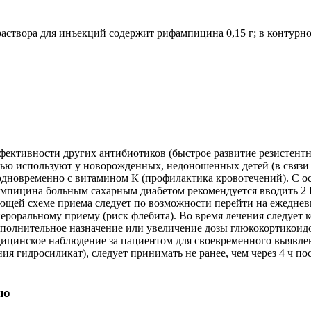
створа для инъекций содержит рифампицина 0,15 г; в контурной
фективности других антибиотиков (быстрое развитие резистент
стью используют у новорожденных, недоношенных детей (в связи
одновременно с витамином К (профилактика кровотечений). С
пицина больным сахарным диабетом рекомендуется вводить 2 Е
щей схеме приема следует по возможности перейти на ежеднев
пероральному приему (риск флебита). Во время лечения следует
дополнительное назначение или увеличение дозы глюкокортикоид
медицинское наблюдение за пациентом для своевременного выявл
 гидросиликат), следует принимать не ранее, чем через 4 ч по
ью