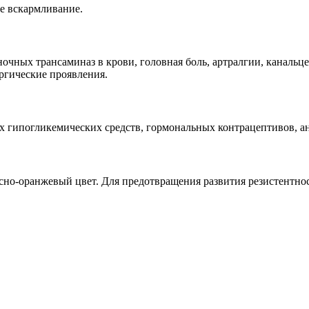
ое вскармливание.
ночных трансаминаз в крови, головная боль, артралгии, канальц
ргические проявления.
х гипогликемических средств, гормональных контрацептивов, а
расно-оранжевый цвет. Для предотвращения развития резистентн