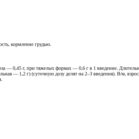
ость, кормление грудью.
оза — 0,45 г, при тяжелых формах — 0,6 г в 1 введение. Длитель
ьная — 1,2 г) (суточную дозу делят на 2–3 введения). В/м, взрос
и.