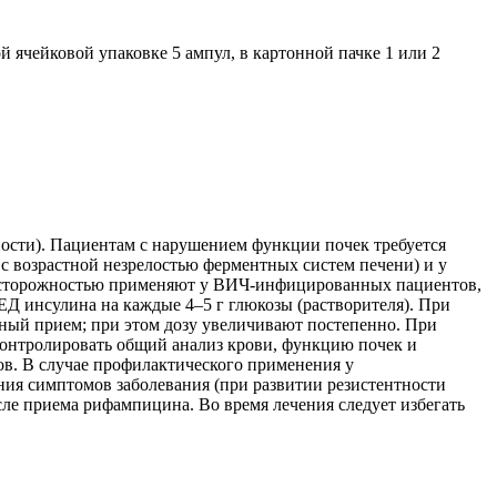
 ячейковой упаковке 5 ампул, в картонной пачке 1 или 2
ности). Пациентам с нарушением функции почек требуется
 с возрастной незрелостью ферментных систем печени) и у
 осторожностью применяют у ВИЧ-инфицированных пациентов,
Д инсулина на каждые 4–5 г глюкозы (растворителя). При
ный прием; при этом дозу увеличивают постепенно. При
 контролировать общий анализ крови, функцию почек и
ов. В случае профилактического применения у
ения симптомов заболевания (при развитии резистентности
сле приема рифампицина. Во время лечения следует избегать