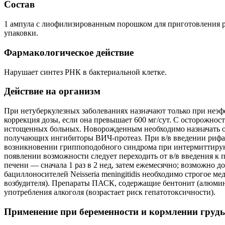
Состав
1 ампула с лиофилизированным порошком для приготовления ра
упаковки.
Фармакологическое действие
Нарушает синтез РНК в бактериальной клетке.
Действие на организм
При нетуберкулезных заболеваниях назначают только при неэф
коррекция дозы, если она превышает 600 мг/сут. С осторожно
истощенных больных. Новорожденным необходимо назначать 
получающих ингибиторы ВИЧ-протеаз. При в/в введении рифам
возникновении гриппоподобного синдрома при интермиттирую
появлении возможности следует переходить от в/в введения к 
печени — сначала 1 раз в 2 нед, затем ежемесячно; возможно 
бациллоносителей Neisseria meningitidis необходимо строгое 
возбудителя). Препараты ПАСК, содержащие бентонит (алюминия
употребления алкоголя (возрастает риск гепатотоксичности).
Применение при беременности и кормлении груд