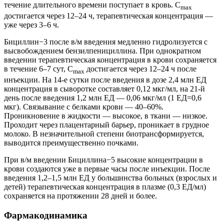
течение длительного времени поступает в кровь. C
max
достигается через 12–24 ч, терапевтическая концентрация —
уже через 3–6 ч.
Бициллин−3 после в/м введения медленно гидролизуется с
высвобождением бензилпенициллина. При однократном
введении терапевтическая концентрация в крови сохраняется
в течение 6–7 сут, С
достигается через 12–24 ч после
max
инъекции. На 14-е сутки после введения в дозе 2,4 млн ЕД
концентрация в сыворотке составляет 0,12 мкг/мл, на 21-й
день после введения 1,2 млн ЕД — 0,06 мкг/мл (1 ЕД=0,6
мкг). Связывание с белками крови — 40–60%.
Проникновение в жидкости — высокое, в ткани — низкое.
Проходит через плацентарный барьер, проникает в грудное
молоко. В незначительной степени биотрансформируется,
выводится преимущественно почками.
При в/м введении Бициллина−5 высокие концентрации в
крови создаются уже в первые часы после инъекции. После
введения 1,2–1,5 млн ЕД у большинства больных (взрослых и
детей) терапевтическая концентрация в плазме (0,3 ЕД/мл)
сохраняется на протяжении 28 дней и более.
Фармакодинамика