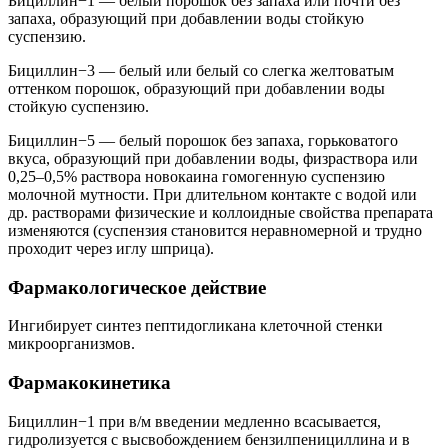
Бициллин−1 — белый порошок без запаха или почти без
запаха, образующий при добавлении воды стойкую
суспензию.
Бициллин−3 — белый или белый со слегка желтоватым
оттенком порошок, образующий при добавлении воды
стойкую суспензию.
Бициллин−5 — белый порошок без запаха, горьковатого
вкуса, образующий при добавлении воды, физраствора или
0,25–0,5% раствора новокаина гомогенную суспензию
молочной мутности. При длительном контакте с водой или
др. растворами физические и коллоидные свойства препарата
изменяются (суспензия становится неравномерной и трудно
проходит через иглу шприца).
Фармакологическое действие
Ингибирует синтез пептидогликана клеточной стенки
микроорганизмов.
Фармакокинетика
Бициллин−1 при в/м введении медленно всасывается,
гидролизуется с высвобождением бензилпенициллина и в