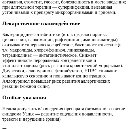
артралгия, стоматит, глоссит, болезненность в месте введения;
при длительной терапии — суперинфекция, вызванная
устойчивыми к препарату микроорганизмами и грибами.
Лекарственное взаимодействие
Бактерицидные антибиотики (в т.ч. цефалоспорины,
циклосерин, ванкомицин, рифампицин, аминогликозиды)
оказывают синергическое действие, бактериостатические (в
т.ч. макролиды, хлорамфеникол, линкозамиды,
тетрациклины) — антагонистическое. Снижает
эффективность пероральных контрацептивов и
этинилэстрадиола (риск развития кровотечений «прорыва»).
Диуретики, аллопуринол, фенилбутазон, НПВС снижают
канальцевую секрецию и повышают концентрацию.
Аллопуринол повышает риск развития аллергических
реакций (кожной сыпи).
Особые указания
Нельзя допускать в/в введения препарата (возможно развитие
синдрома Уанье — развитие ощущения подавленности,
тревоги и нарушение зрения).