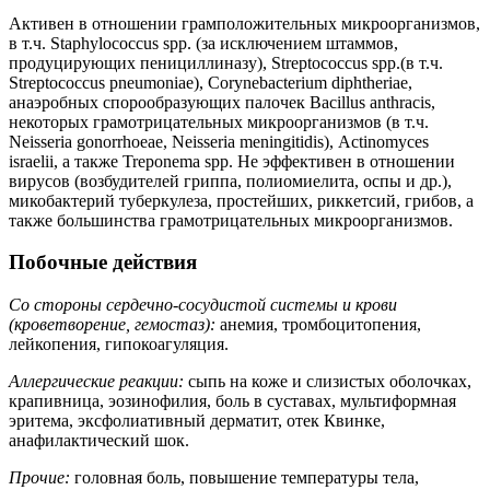
Активен в отношении грамположительных микроорганизмов,
в т.ч. Staphylococcus spp. (за исключением штаммов,
продуцирующих пенициллиназу), Streptococcus spp.(в т.ч.
Streptococcus pneumoniae), Corynebacterium diphtheriae,
анаэробных спорообразующих палочек Bacillus anthracis,
некоторых грамотрицательных микроорганизмов (в т.ч.
Neisseria gonorrhoeae, Neisseria meningitidis), Actinomyces
israelii, а также Treponema spp. Не эффективен в отношении
вирусов (возбудителей гриппа, полиомиелита, оспы и др.),
микобактерий туберкулеза, простейших, риккетсий, грибов, а
также большинства грамотрицательных микроорганизмов.
Побочные действия
Со стороны сердечно-сосудистой системы и крови
(кроветворение, гемостаз):
анемия, тромбоцитопения,
лейкопения, гипокоагуляция.
Аллергические реакции:
сыпь на коже и слизистых оболочках,
крапивница, эозинофилия, боль в суставах, мультиформная
эритема, эксфолиативный дерматит, отек Квинке,
анафилактический шок.
Прочие:
головная боль, повышение температуры тела,