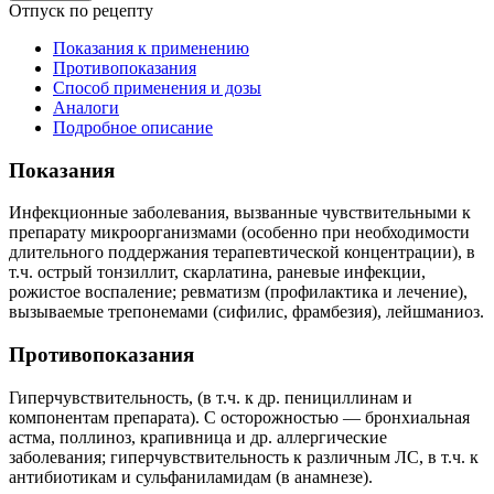
Отпуск по рецепту
Показания к применению
Противопоказания
Способ применения и дозы
Аналоги
Подробное описание
Показания
Инфекционные заболевания, вызванные чувствительными к
препарату микроорганизмами (особенно при необходимости
длительного поддержания терапевтической концентрации), в
т.ч. острый тонзиллит, скарлатина, раневые инфекции,
рожистое воспаление; ревматизм (профилактика и лечение),
вызываемые трепонемами (сифилис, фрамбезия), лейшманиоз.
Противопоказания
Гиперчувствительность, (в т.ч. к др. пенициллинам и
компонентам препарата). С осторожностью — бронхиальная
астма, поллиноз, крапивница и др. аллергические
заболевания; гиперчувствительность к различным ЛС, в т.ч. к
антибиотикам и сульфаниламидам (в анамнезе).