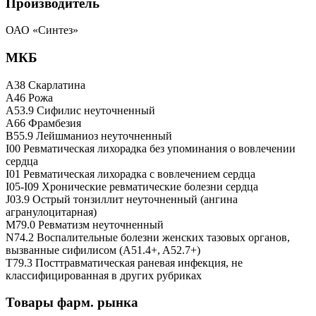
Производитель
ОАО «Синтез»
МКБ
A38 Скарлатина
A46 Рожа
A53.9 Сифилис неуточненный
A66 Фрамбезия
B55.9 Лейшманиоз неуточненный
I00 Ревматическая лихорадка без упоминания о вовлечении
сердца
I01 Ревматическая лихорадка с вовлечением сердца
I05-I09 Хронические ревматические болезни сердца
J03.9 Острый тонзиллит неуточненный (ангина
агранулоцитарная)
M79.0 Ревматизм неуточненный
N74.2 Воспалительные болезни женских тазовых органов,
вызванные сифилисом (A51.4+, A52.7+)
T79.3 Посттравматическая раневая инфекция, не
классифицированная в других рубриках
Товары фарм. рынка