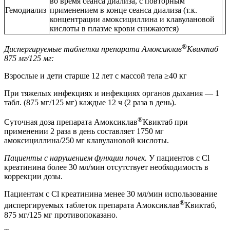
во время сеанса диализа, с повторным
Гемодиализ
применением в конце сеанса диализа (т.к.
концентрации амоксициллина и клавулановой
кислоты в плазме крови снижаются)
®
Диспергируемые таблетки препарата Амоксиклав
Квиктаб
875 мг/125 мг:
Взрослые и дети старше 12 лет с массой тела ≥40 кг
При тяжелых инфекциях и инфекциях органов дыхания — 1
табл. (875 мг/125 мг) каждые 12 ч (2 раза в день).
®
Суточная доза препарата Амоксиклав
Квиктаб при
применении 2 раза в день составляет 1750 мг
амоксициллина/250 мг клавулановой кислоты.
Пациенты с нарушением функции почек.
У пациентов с Cl
креатинина более 30 мл/мин отсутствует необходимость в
коррекции дозы.
Пациентам с Cl креатинина менее 30 мл/мин использование
®
диспергируемых таблеток препарата Амоксиклав
Квиктаб,
875 мг/125 мг противопоказано.