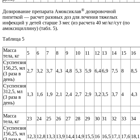
®
Дозирование препарата Амоксиклав
дозировочной
пипеткой — расчет разовых доз для лечения тяжелых
инфекций у детей старше 3 мес (из расчета 40 мг/кг/сут (по
амоксициллину) (табл. 5).
Таблица 5
Масса
5
6
7
8
9
10
11
12
13
14
15
16
тела, кг
Суспензия
156,25, мл
2,7
3,2
3,7
4,3
4,8
5,3
5,9
6,4
6,9
7,5
8
8,5
(3 раза в
день)
Суспензия
312,5, мл
1,3
1,6
1,9
2,1
2,4
2,7
2,9
3,2
3,5
3,7
4
4,3
(3 раза в
день)
Масса
23
24
25
26
27
28
29
30
31
32
33
34
тела, кг
Суспензия
156,25, мл
12,3
12,8
13,3
13,9
14,4
14,9
15,5
16
16,5
17,1
17,6
18,1
(3 раза в