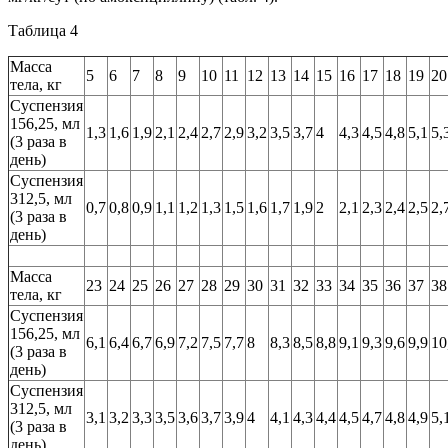
Таблица 4
Масса
5
6
7
8
9
10
11
12
13
14
15
16
17
18
19
20
тела, кг
Суспензия
156,25, мл
1,3
1,6
1,9
2,1
2,4
2,7
2,9
3,2
3,5
3,7
4
4,3
4,5
4,8
5,1
5,
(3 раза в
день)
Суспензия
312,5, мл
0,7
0,8
0,9
1,1
1,2
1,3
1,5
1,6
1,7
1,9
2
2,1
2,3
2,4
2,5
2,
(3 раза в
день)
Масса
23
24
25
26
27
28
29
30
31
32
33
34
35
36
37
38
тела, кг
Суспензия
156,25, мл
6,1
6,4
6,7
6,9
7,2
7,5
7,7
8
8,3
8,5
8,8
9,1
9,3
9,6
9,9
10
(3 раза в
день)
Суспензия
312,5, мл
3,1
3,2
3,3
3,5
3,6
3,7
3,9
4
4,1
4,3
4,4
4,5
4,7
4,8
4,9
5,
(3 раза в
день)