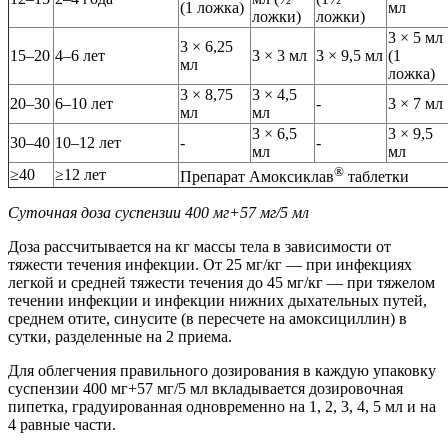
(1 ложка)
мл
ложки)
ложки)
3 × 5 мл
3 × 6,25
15–20
4–6 лет
3 × 3 мл
3 × 9,5 мл
(1
мл
ложка)
3 × 8,75
3 × 4,5
20–30
6–10 лет
-
3 × 7 мл
мл
мл
3 × 6,5
3 × 9,5
30–40
10–12 лет
-
-
мл
мл
®
≥40
≥12 лет
Препарат Амоксиклав
таблетки
Суточная доза суспензии 400 мг+57 мг/5 мл
Доза рассчитывается на кг массы тела в зависимости от
тяжести течения инфекции. От 25 мг/кг — при инфекциях
легкой и средней тяжести течения до 45 мг/кг — при тяжелом
течении инфекции и инфекции нижних дыхательных путей,
среднем отите, синусите (в пересчете на амоксициллин) в
сутки, разделенные на 2 приема.
Для облегчения правильного дозирования в каждую упаковку
суспензии 400 мг+57 мг/5 мл вкладывается дозировочная
пипетка, градуированная одновременно на 1, 2, 3, 4, 5 мл и на
4 равные части.