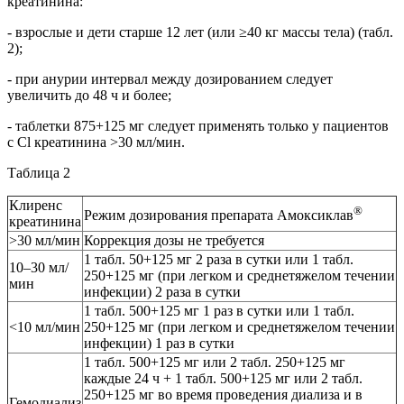
креатинина:
- взрослые и дети старше 12 лет (или ≥40 кг массы тела) (табл.
2);
- при анурии интервал между дозированием следует
увеличить до 48 ч и более;
- таблетки 875+125 мг следует применять только у пациентов
с Cl креатинина >30 мл/мин.
Таблица 2
Клиренс
®
Режим дозирования препарата Амоксиклав
креатинина
>30 мл/мин
Коррекция дозы не требуется
1 табл. 50+125 мг 2 раза в сутки или 1 табл.
10–30 мл/
250+125 мг (при легком и среднетяжелом течении
мин
инфекции) 2 раза в сутки
1 табл. 500+125 мг 1 раз в сутки или 1 табл.
<10 мл/мин
250+125 мг (при легком и среднетяжелом течении
инфекции) 1 раз в сутки
1 табл. 500+125 мг или 2 табл. 250+125 мг
каждые 24 ч + 1 табл. 500+125 мг или 2 табл.
250+125 мг во время проведения диализа и в
Гемодиализ