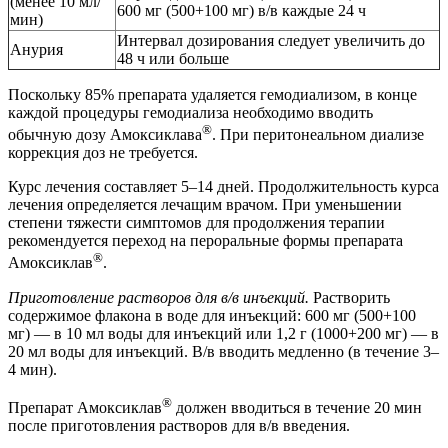
(менее 10 мл/
600 мг (500+100 мг) в/в каждые 24 ч
мин)
Интервал дозирования следует увеличить до
Анурия
48 ч или больше
Поскольку 85% препарата удаляется гемодиализом, в конце
каждой процедуры гемодиализа необходимо вводить
®
обычную дозу Амоксиклава
. При перитонеальном диализе
коррекция доз не требуется.
Курс лечения составляет 5–14 дней. Продолжительность курса
лечения определяется лечащим врачом. При уменьшении
степени тяжести симптомов для продолжения терапии
рекомендуется переход на пероральные формы препарата
®
Амоксиклав
.
Приготовление растворов для в/в инъекций.
Растворить
содержимое флакона в воде для инъекций: 600 мг (500+100
мг) — в 10 мл воды для инъекций или 1,2 г (1000+200 мг) — в
20 мл воды для инъекций. В/в вводить медленно (в течение 3–
4 мин).
®
Препарат Амоксиклав
должен вводиться в течение 20 мин
после приготовления растворов для в/в введения.