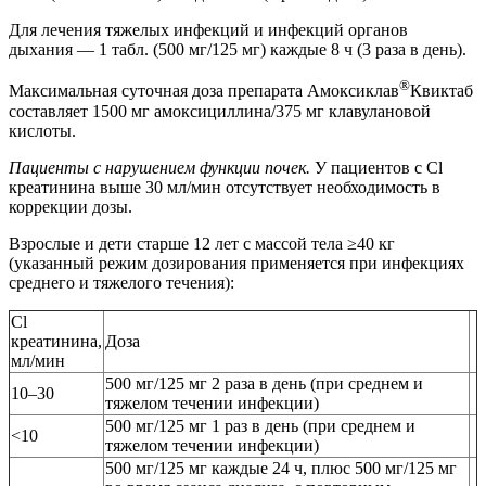
Для лечения тяжелых инфекций и инфекций органов
дыхания — 1 табл. (500 мг/125 мг) каждые 8 ч (3 раза в день).
®
Максимальная суточная доза препарата Амоксиклав
Квиктаб
составляет 1500 мг амоксициллина/375 мг клавулановой
кислоты.
Пациенты с нарушением функции почек.
У пациентов с Cl
креатинина выше 30 мл/мин отсутствует необходимость в
коррекции дозы.
Взрослые и дети старше 12 лет с массой тела ≥40 кг
(указанный режим дозирования применяется при инфекциях
среднего и тяжелого течения):
Cl
креатинина,
Доза
мл/мин
500 мг/125 мг 2 раза в день (при среднем и
10–30
тяжелом течении инфекции)
500 мг/125 мг 1 раз в день (при среднем и
<10
тяжелом течении инфекции)
500 мг/125 мг каждые 24 ч, плюс 500 мг/125 мг