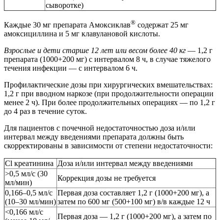
сыворотке)
®
Каждые 30 мг препарата Амоксиклав
содержат 25 мг
амоксициллина и 5 мг клавулановой кислоты.
Взрослые и дети старше 12 лет или весом более 40 кг
— 1,2 г
препарата (1000+200 мг) с интервалом 8 ч, в случае тяжелого
течения инфекции — с интервалом 6 ч.
Профилактические дозы при хирургических вмешательствах:
1,2 г при вводном наркозе (при продолжительности операции
менее 2 ч). При более продолжительных операциях — по 1,2 г
до 4 раз в течение суток.
Для пациентов с почечной недостаточностью доза и/или
интервал между введениями препарата должны быть
скорректированы в зависимости от степени недостаточности:
Cl креатинина
Доза и/или интервал между введениями
>0,5 мл/с (30
Коррекция дозы не требуется
мл/мин)
0,166–0,5 мл/с
Первая доза составляет 1,2 г (1000+200 мг), а
(10–30 мл/мин)
затем по 600 мг (500+100 мг) в/в каждые 12 ч
<0,166 мл/с
Первая доза — 1,2 г (1000+200 мг), а затем по