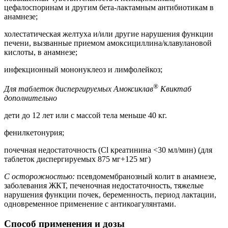
цефалоспоринам и другим бета-лактамным антибиотикам в
анамнезе;
холестатическая желтуха и/или другие нарушения функции
печени, вызванные приемом амоксициллина/клавулановой
кислоты, в анамнезе;
инфекционный мононуклеоз и лимфолейкоз;
®
Для таблеток диспергируемых Амоксиклав
Квиктаб
дополнительно
дети до 12 лет или с массой тела меньше 40 кг.
фенилкетонурия;
почечная недостаточность (Сl креатинина <30 мл/мин) (для
таблеток диспергируемых 875 мг+125 мг)
С осторожностью:
псевдомембранозный колит в анамнезе,
заболевания ЖКТ, печеночная недостаточность, тяжелые
нарушения функции почек, беременность, период лактации,
одновременное применение с антикоагулянтами.
Способ применения и дозы