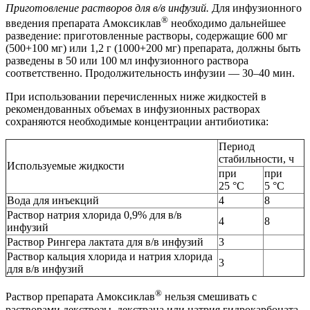
Приготовление растворов для в/в инфузий.
Для инфузионного
®
введения препарата Амоксиклав
необходимо дальнейшее
разведение: приготовленные растворы, содержащие 600 мг
(500+100 мг) или 1,2 г (1000+200 мг) препарата, должны быть
разведены в 50 или 100 мл инфузионного раствора
соответственно. Продолжительность инфузии — 30–40 мин.
При использовании перечисленных ниже жидкостей в
рекомендованных объемах в инфузионных растворах
сохраняются необходимые концентрации антибиотика:
Период
стабильности, ч
Используемые жидкости
при
при
25 °C
5 °C
Вода для инъекций
4
8
Раствор натрия хлорида 0,9% для в/в
4
8
инфузий
Раствор Рингера лактата для в/в инфузий
3
Раствор кальция хлорида и натрия хлорида
3
для в/в инфузий
®
Раствор препарата Амоксиклав
нельзя смешивать с
растворами декстрозы, декстрана или натрия гидрокарбоната.