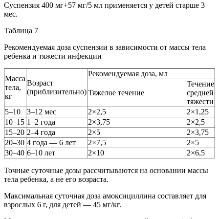
Суспензия 400 мг+57 мг/5 мл применяется у детей старше 3
мес.
Таблица 7
Рекомендуемая доза суспензии в зависимости от массы тела
ребенка и тяжести инфекции
Рекомендуемая доза, мл
Масса
Возраст
Течение
тела,
(приблизительно)
Тяжелое течение
средней
кг
тяжести
5–10
3–12 мес
2×2,5
2×1,25
10–15
1–2 года
2×3,75
2×2,5
15–20
2–4 года
2×5
2×3,75
20–30
4 года — 6 лет
2×7,5
2×5
30–40
6–10 лет
2×10
2×6,5
Точные суточные дозы рассчитываются на основании массы
тела ребенка, а не его возраста.
Максимальная суточная доза амоксициллина составляет для
взрослых 6 г, для детей — 45 мг/кг.