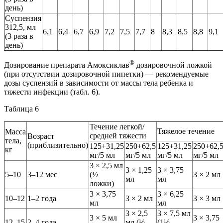
день)
Суспензия
312,5, мл
6,1
6,4
6,7
6,9
7,2
7,5
7,7
8
8,3
8,5
8,8
9,1
(3 раза в
день)
®
Дозирование препарата Амоксиклав
дозировочной ложкой
(при отсутствии дозировочной пипетки) — рекомендуемые
дозы суспензий в зависимости от массы тела ребенка и
тяжести инфекции (табл. 6).
Таблица 6
Течение легкой/
Тяжелое течение
Масса
средней тяжести
Возраст
тела,
(приблизительно)
125+31,25
250+62,5
125+31,25
250+62,
кг
мг/5 мл
мг/5 мл
мг/5 мл
мг/5 мл
3 × 2,5 мл
3 × 1,25
3 × 3,75
5–10
3–12 мес
(½
3 × 2 мл
мл
мл
ложки)
3 × 3,75
3 × 6,25
10–12
1–2 года
3 × 2 мл
3 × 3 мл
мл
мл
3 × 2,5
3 × 7,5 мл
3 × 5 мл
3 × 3,75
12–15
2–4 года
мл (½
(1½