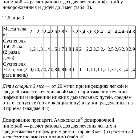
пипеткой — расчет разовых доз для лечения инфекций у
новорожденных и детей до 3 мес (табл. 3).
Таблица 3
Масса тела,
2
2,2
2,4
2,6
2,8
3
3,2
3,4
3,6
3,8
4
4,2
4,4
4,6
4.8
кг
Суспензия
156,25, мл
1,2
1,3
1,4
1,6
1,7
1,8
1,9
2
2,2
2,3
2,4
2,5
2,6
2,8
2,9
(2 раза в
день)
Суспензия
312,5, мл (2
0,6
0,7
0,7
0,8
0,8
0,9
1
1
1,1
1,1
1,2
1,3
1,3
1,4
1,4
раза в день)
Дети старше 3 мес
— от 20 мг/кг при инфекциях легкой и
средней тяжести течения до 40 мг/кг при тяжелом течении
инфекции и инфекции нижних дыхательных путей, среднем
отите, синусите (по амоксициллину) в сутки, разделенные на
3 приема (каждые 8 ч).
®
Дозирование препарата Амоксиклав
дозировочной
пипеткой — расчет разовых доз для лечения легких и
среднетяжелых инфекций у детей старше 3 мес (из расчета 20
мг/кг/сут (по амоксициллину) (табл. 4).