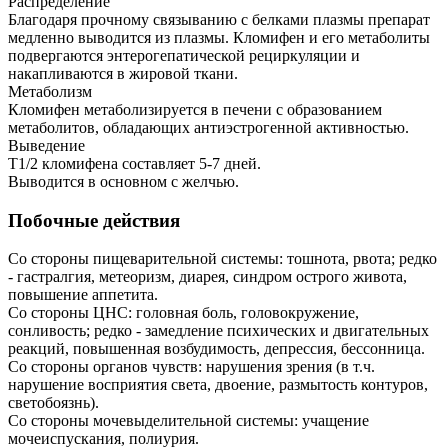
Распределение
Благодаря прочному связыванию с белками плазмы препарат
медленно выводится из плазмы. Кломифен и его метаболиты
подвергаются энтерогепатической рециркуляции и
накапливаются в жировой ткани.
Метаболизм
Кломифен метаболизируется в печени с образованием
метаболитов, обладающих антиэстрогенной активностью.
Выведение
T1/2 кломифена составляет 5-7 дней.
Выводится в основном с желчью.
Побочные действия
Со стороны пищеварительной системы: тошнота, рвота; редко
- гастралгия, метеоризм, диарея, синдром острого живота,
повышение аппетита.
Со стороны ЦНС: головная боль, головокружение,
сонливость; редко - замедление психических и двигательных
реакций, повышенная возбудимость, депрессия, бессонница.
Со стороны органов чувств: нарушения зрения (в т.ч.
нарушение восприятия света, двоение, размытость контуров,
светобоязнь).
Со стороны мочевыделительной системы: учащение
мочеиспускания, полиурия.