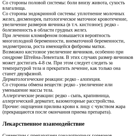
Со стороны половой системы: боли внизу живота, сухость
влагалища.
Со стороны эндокринной системы: уплотнение молочных
желез, дисменорея, патологическое маточное кровотечение,
увеличение размеров яичника (в т.ч. кистозное); редко -
болезненность в области грудных желез.
При лечении кломифеном повышается вероятность
многоплодной беременности, внематочной беременности,
эндометриоза, роста имеющейся фибромы матки.
Возможно кистозное увеличение яичников, особенно при
синдроме Штейна-Левенталя. В этих случаях размер яичников
может достигать 4-8 см. При этом следует следить за
температурой тела и прекратить лечение, как только она
станет двухфазной.
Дерматологические реакции: редко - алопеция.
Со стороны обмена веществ: редко - увеличение или
уменьшение массы тела.
Аллергические реакции: редко - сыпь, крапивница,
аллергический дерматит, вазомоторные расстройства.
Прочие: ощущения прилива крови к лицу с чувством жара
(прекращаются после окончания приема препарата).
Лекарственное взаимодействие
Совместим с препаратами гонадотропных гормонов