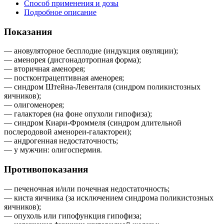
Способ применения и дозы
Подробное описание
Показания
— ановуляторное бесплодие (индукция овуляции);
— аменорея (дисгонадотропная форма);
— вторичная аменорея;
— постконтрацептивная аменорея;
— синдром Штейна-Левенталя (синдром поликистозных
яичников);
— олигоменорея;
— галакторея (на фоне опухоли гипофиза);
— синдром Киари-Фроммеля (синдром длительной
послеродовой аменореи-галактореи);
— андрогенная недостаточность;
— у мужчин: олигоспермия.
Противопоказания
— печеночная и/или почечная недостаточность;
— киста яичника (за исключением синдрома поликистозных
яичников);
— опухоль или гипофункция гипофиза;