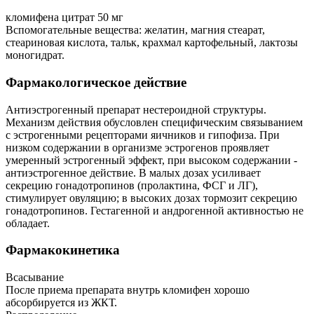
кломифена цитрат 50 мг
Вспомогательные вещества: желатин, магния стеарат,
стеариновая кислота, тальк, крахмал картофельный, лактозы
моногидрат.
Фармакологическое действие
Антиэстрогенный препарат нестероидной структуры.
Механизм действия обусловлен специфическим связыванием
с эстрогенными рецепторами яичников и гипофиза. При
низком содержании в организме эстрогенов проявляет
умеренный эстрогенный эффект, при высоком содержании -
антиэстрогенное действие. В малых дозах усиливает
секрецию гонадотропинов (пролактина, ФСГ и ЛГ),
стимулирует овуляцию; в высоких дозах тормозит секрецию
гонадотропинов. Гестагенной и андрогенной активностью не
обладает.
Фармакокинетика
Всасывание
После приема препарата внутрь кломифен хорошо
абсорбируется из ЖКТ.