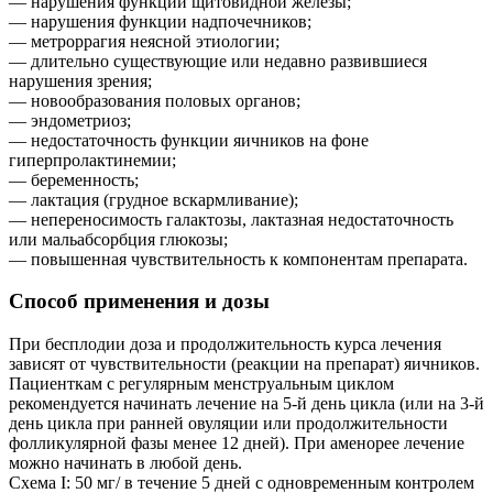
— нарушения функции щитовидной железы;
— нарушения функции надпочечников;
— метроррагия неясной этиологии;
— длительно существующие или недавно развившиеся
нарушения зрения;
— новообразования половых органов;
— эндометриоз;
— недостаточность функции яичников на фоне
гиперпролактинемии;
— беременность;
— лактация (грудное вскармливание);
— непереносимость галактозы, лактазная недостаточность
или мальабсорбция глюкозы;
— повышенная чувствительность к компонентам препарата.
Способ применения и дозы
При бесплодии доза и продолжительность курса лечения
зависят от чувствительности (реакции на препарат) яичников.
Пациенткам с регулярным менструальным циклом
рекомендуется начинать лечение на 5-й день цикла (или на 3-й
день цикла при ранней овуляции или продолжительности
фолликулярной фазы менее 12 дней). При аменорее лечение
можно начинать в любой день.
Схема I: 50 мг/ в течение 5 дней с одновременным контролем