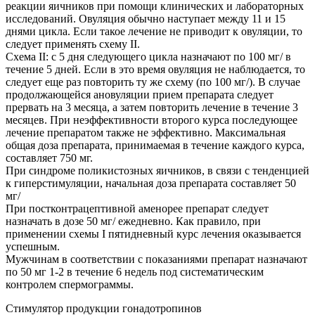
реакции яичников при помощи клинических и лабораторных
исследований. Овуляция обычно наступает между 11 и 15
днями цикла. Если такое лечение не приводит к овуляции, то
следует применять схему II.
Схема II: с 5 дня следующего цикла назначают по 100 мг/ в
течение 5 дней. Если в это время овуляция не наблюдается, то
следует еще раз повторить ту же схему (по 100 мг/). В случае
продолжающейся ановуляции прием препарата следует
прервать на 3 месяца, а затем повторить лечение в течение 3
месяцев. При неэффективности второго курса последующее
лечение препаратом также не эффективно. Максимальная
общая доза препарата, принимаемая в течение каждого курса,
составляет 750 мг.
При синдроме поликистозных яичников, в связи с тенденцией
к гиперстимуляции, начальная доза препарата составляет 50
мг/
При постконтрацептивной аменорее препарат следует
назначать в дозе 50 мг/ ежедневно. Как правило, при
применении схемы I пятидневный курс лечения оказывается
успешным.
Мужчинам в соответствии с показаниями препарат назначают
по 50 мг 1-2 в течение 6 недель под систематическим
контролем спермограммы.
Стимулятор продукции гонадотропинов