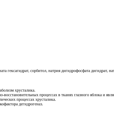
та гексагидрат, сорбитол, натрия дигидрофосфата дигидрат, нат
болизм хрусталика.
-восстановительных процессах в тканях глазного яблока и явля
ических процессах хрусталика.
кофактора дегидрогеназ.