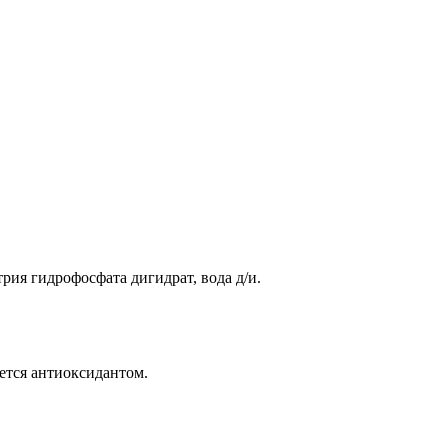
рия гидрофосфата дигидрат, вода д/и.
ется антиоксидантом.