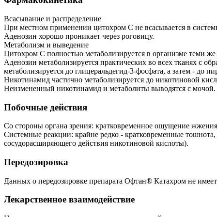
Всасывание и распределение
При местном применении цитохром С не всасывается в систем
Аденозин хорошо проникает через роговицу.
Метаболизм и выведение
Цитохром С полностью метаболизируется в организме теми же 
Аденозин метаболизируется практических во всех тканях с обра
метаболизируется до глицеральдегид-3-фосфата, а затем - до пи
Никотинамид частично метаболизируется до никотиновой кисл
Неизмененный никотинамид и метаболиты выводятся с мочой.
Побочные действия
Со стороны органа зрения: кратковременное ощущение жжения
Системные реакции: крайне редко - кратковременные тошнота, 
сосудорасширяющего действия никотиновой кислоты).
Передозировка
Данных о передозировке препарата Офтан® Катахром не имеет
Лекарственное взаимодействие