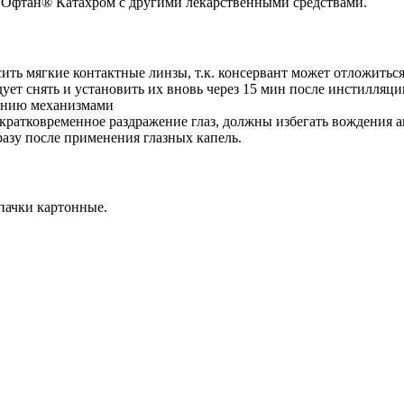
 Офтан® Катахром с другими лекарственными средствами.
ть мягкие контактные линзы, т.к. консервант может отложиться 
т снять и установить их вновь через 15 мин после инстилляци
лению механизмами
кратковременное раздражение глаз, должны избегать вождения а
азу после применения глазных капель.
пачки картонные.