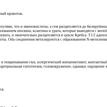
ный кровоток.
путями, что и аминокислоты, а гем расщепляется до билирубина
зованием инозина, ксантина и урата, которые выводятся с мочой.
рувата, и окончательно расщепляется в цикле Кребса. T1/2 адено
оты. Оба соединения метилируются с образованием N-метилнико
 и пощипывания глаз, аллергический конъюнктивит, контактный
артериальная гипотензия, головокружение, одышка; ощущение жа
ся.