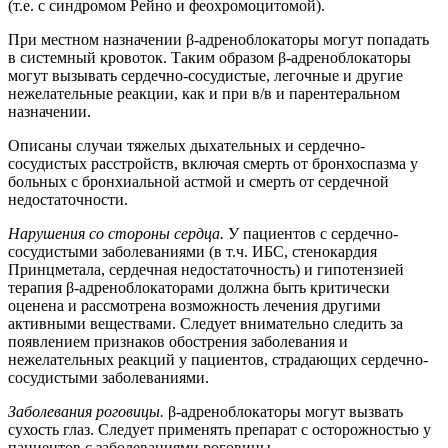
(т.е. с синдромом Рейно и феохромоцитомой).
При местном назначении β-адреноблокаторы могут попадать
в системный кровоток. Таким образом β-адреноблокаторы
могут вызывать сердечно-сосудистые, легочные и другие
нежелательные реакции, как и при в/в и парентеральном
назначении.
Описаны случаи тяжелых дыхательных и сердечно-
сосудистых расстройств, включая смерть от бронхоспазма у
больных с бронхиальной астмой и смерть от сердечной
недостаточности.
Нарушения со стороны сердца.
У пациентов с сердечно-
сосудистыми заболеваниями (в т.ч. ИБС, стенокардия
Принцметала, сердечная недостаточность) и гипотензией
терапия β-адреноблокаторами должна быть критически
оценена и рассмотрена возможность лечения другими
активными веществами. Следует внимательно следить за
появлением признаков обострения заболевания и
нежелательных реакций у пациентов, страдающих сердечно-
сосудистыми заболеваниями.
Заболевания роговицы.
β-адреноблокаторы могут вызвать
сухость глаз. Следует применять препарат с осторожностью у
пациентов с заболеваниями роговицы.