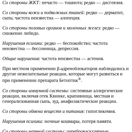
Со стороны ЖКТ:
нечасто — тошнота; редко — дисгевзия.
Со стороны кожи и подкожных тканей:
редко — дерматит,
сыпь; частота неизвестна — алопеция.
Со стороны половых органов и молочных желез:
редко —
снижение либидо.
Нарушения психики:
редко — беспокойство; частота
неизвестна — бессонница, депрессия.
Общие нарушения:
частота неизвестна — астения.
При местном применении β-адреноблокаторов наблюдались и
другие нежелательные реакции, которые могут развиться и
®
при применении препарата Бетоптик
.
Со стороны иммунной системы:
системные аллергические
реакции, включая отек Квинке, крапивница, местная и
генерализованная сыпь, зуд, анафилактические реакции.
Со стороны обмена веществ и питания:
гипогликемия.
Нарушения психики:
ночные кошмары, потеря памяти.
Со стороны нервной системы:
цереброваскулярные