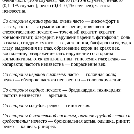
очень часто (10% случаев); часто (1–10% случаев); нечасто
(0,1–1% случаев); редко (0,01–0,1% случаев); частота
неизвестна.
Со стороны органа зрения:
очень часто — дискомфорт в
глазах; часто — затуманивание зрения, повышенное
слезоотделение; нечасто — точечный кератит, кератит,
конъюнктивит, блефарит, нарушения зрения, фотофобия, боль
в глазах, синдром сухого глаза, астенопия, блефароспазм, зуд в
глазу, выделения из глаз, образование корок на краях век,
воспаление, раздражение глаз, нарушение со стороны
конъюнктивы, отек конъюнктивы, гиперемия глаз; редко —
катаракта; частота неизвестна — покраснение век.
Со стороны нервной системы:
часто — головная боль;
редко — обморок; частота неизвестна — головокружение.
Со стороны сердца:
нечасто — брадикардия, тахикардия;
частота неизвестна — аритмия.
Со стороны сосудов:
редко — гипотензия.
Со стороны дыхательной системы, органов грудной клетки и
средостения:
нечасто — бронхиальная астма, одышка, ринит;
редко — кашель, ринорея.