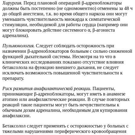
Хирургия.
Перед плановой операцией β-адреноблокаторы
должны быть постепенно (не одномоментно) отменены за 48 ч
до общей анестезии, т.к. во время общего наркоза они могут
уменьшить чувствительность миокарда к симпатической
стимуляции, необходимой для работы сердца (например они
могут блокировать действие системного α, β-агониста
адреналина).
Пульмонология.
Следует соблюдать осторожность при
назначении β-адреноблокаторов больным с сильно сниженной
функцией дыхательной системы. Несмотря на то что в
клинических исследованиях показано отсутствие влияния
бетаксолола на функцию внешнего дыхания, не следует
исключать возможность повышенной чувствительности к
препарату.
Риск развития анафилактической реакции.
Пациенты,
принимающие β-адреноблокаторы, могут иметь в анамнезе
атопию или анафилактические реакции. В случае повторных
реакций такие пациенты могут быть нечувствительны к
обычным дозам адреналина, необходимым для купирования
анафилаксии.
Бетаксолол следует применять с осторожностью у больных с
тяжелыми нарушениями периферического кровообращения