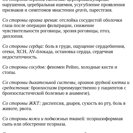
нарушения, церебральная ишемия, усугубление проявления
признаков и симптомов миастении
gravis
, парестезия.
Со стороны органа зрения:
отслойка сосудистой оболочки
глаза после операции фильтрации, снижение
чувствительности роговицы, эрозия роговицы, птоз,
диплопия.
Со стороны сердца:
боль в груди, ощущение сердцебиения,
отеки, ХСН, AV-блокада, остановка сердца, сердечная
недостаточность.
Со стороны сосудов:
феномен Рейно, холодные кисти и
стопы.
Со стороны дыхательной системы, органов грудной клетки и
средостения:
бронхоспазм (преимущественно у пациентов с
бронхоспастической болезнью в анамнезе).
Со стороны ЖКТ:
диспепсия, диарея, сухость во рту, боль в
животе, рвота.
Со стороны кожи и подкожных тканей:
псориазоформная
сыпь или обострение псориаза.