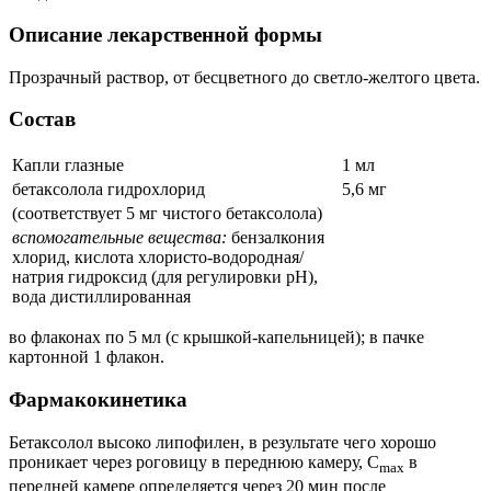
Описание лекарственной формы
Прозрачный раствор, от бесцветного до светло-желтого цвета.
Состав
Капли глазные
1 мл
бетаксолола гидрохлорид
5,6 мг
(соответствует 5 мг чистого бетаксолола)
вспомогательные вещества:
бензалкония
хлорид, кислота хлористо-водородная/
натрия гидроксид (для регулировки рН),
вода дистиллированная
во флаконах по 5 мл (с крышкой-капельницей); в пачке
картонной 1 флакон.
Фармакокинетика
Бетаксолол высоко липофилен, в результате чего хорошо
проникает через роговицу в переднюю камеру, C
в
max
передней камере определяется через 20 мин после