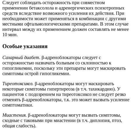
Следует соблюдать осторожность при совместном
применении бетаксолола и адренергических психотропных
средств вследствие возможного усиления их действия. При
необходимости может применяться в комбинации с другими
местными офтальмологическими препаратами. В этом случае
интервал между их применением должен составлять не менее
10 мин.
Особые указания
Сахарный диабет.
β-адреноблокаторы следует с
осторожностью назначать больным со склонностью к
гипогликемии, поскольку эти препараты могут маскировать
симптомы острой гипогликемии.
Тиреотоксикоз.
β-адреноблокаторы могут маскировать
некоторые симптомы гипертиреоза (в т.ч. тахикардию). У
пациентов с подозрением на тиреотоксикоз не следует резко
отменять β-адреноблокаторы, т.к. это может вызвать усиление
симптоматики.
Миастения.
β-адреноблокаторы могут вызвать симптомы,
сходные с таковыми при миастении (в т.ч. диплопия, птоз,
общая слабость).