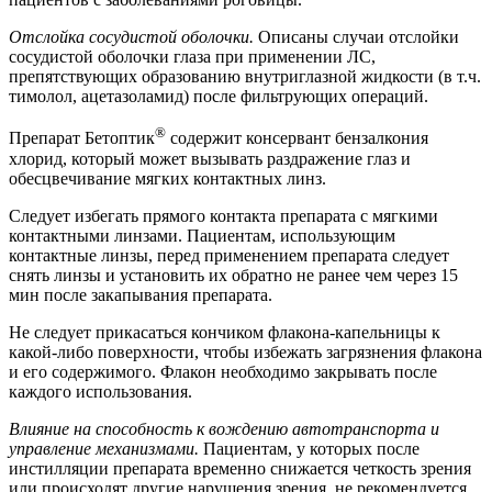
Отслойка сосудистой оболочки.
Описаны случаи отслойки
сосудистой оболочки глаза при применении ЛС,
препятствующих образованию внутриглазной жидкости (в т.ч.
тимолол, ацетазоламид) после фильтрующих операций.
®
Препарат Бетоптик
содержит консервант бензалкония
хлорид, который может вызывать раздражение глаз и
обесцвечивание мягких контактных линз.
Следует избегать прямого контакта препарата с мягкими
контактными линзами. Пациентам, использующим
контактные линзы, перед применением препарата следует
снять линзы и установить их обратно не ранее чем через 15
мин после закапывания препарата.
Не следует прикасаться кончиком флакона-капельницы к
какой-либо поверхности, чтобы избежать загрязнения флакона
и его содержимого. Флакон необходимо закрывать после
каждого использования.
Влияние на способность к вождению автотранспорта и
управление механизмами.
Пациентам, у которых после
инстилляции препарата временно снижается четкость зрения
или происходят другие нарушения зрения, не рекомендуется