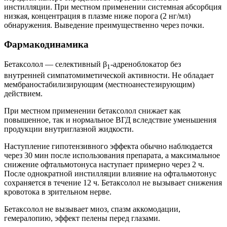
инстилляции. При местном применении системная абсорбция
низкая, концентрация в плазме ниже порога (2 нг/мл)
обнаружения. Выведение преимущественно через почки.
Фармакодинамика
Бетаксолол — селективный β
-адреноблокатор без
1
внутренней симпатомиметической активности. Не обладает
мембраностабилизирующим (местноанестезирующим)
действием.
При местном применении бетаксолол снижает как
повышенное, так и нормальное ВГД вследствие уменьшения
продукции внутриглазной жидкости.
Наступление гипотензивного эффекта обычно наблюдается
через 30 мин после использования препарата, а максимальное
снижение офтальмотонуса наступает примерно через 2 ч.
После однократной инстилляции влияние на офтальмотонус
сохраняется в течение 12 ч. Бетаксолол не вызывает снижения
кровотока в зрительном нерве.
Бетаксолол не вызывает миоз, спазм аккомодации,
гемералопию, эффект пелены перед глазами.