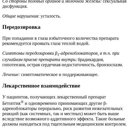
Со стороны половых органов и молочной железы:
сексуальная
дисфункция.
Общие нарушения:
усталость.
Передозировка
При попадании в глаза избыточного количества препарата
рекомендуется промыть глаза теплой водой.
Cимптомы передозировки β
-адреноблокаторов, в т.ч. при
1
случайном приеме препарата внутрь
: брадикардия,
гипотензия, острая сердечная недостаточность, бронхоспазм.
Лечение:
симптоматическое и поддерживающее.
Лекарственное взаимодействие
У пациентов, получающих лекарственный препарат
®
Бетоптик
и одновременно принимающих другие β-
адреноблокаторы перорально, риск развития нежелательных
реакций (как системных, так и местных) может быть выше
вследствие возможного аддитивного эффекта. Такие больные
должны находиться под тщательным медицинским контролем.