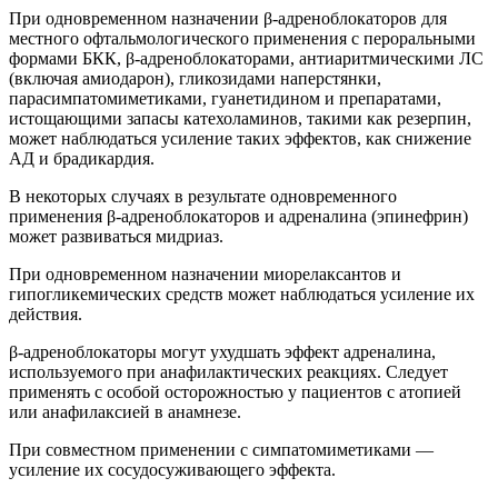
При одновременном назначении β-адреноблокаторов для
местного офтальмологического применения с пероральными
формами БКК, β-адреноблокаторами, антиаритмическими ЛС
(включая амиодарон), гликозидами наперстянки,
парасимпатомиметиками, гуанетидином и препаратами,
истощающими запасы катехоламинов, такими как резерпин,
может наблюдаться усиление таких эффектов, как снижение
АД и брадикардия.
В некоторых случаях в результате одновременного
применения β-адреноблокаторов и адреналина (эпинефрин)
может развиваться мидриаз.
При одновременном назначении миорелаксантов и
гипогликемических средств может наблюдаться усиление их
действия.
β-адреноблокаторы могут ухудшать эффект адреналина,
используемого при анафилактических реакциях. Следует
применять с особой осторожностью у пациентов с атопией
или анафилаксией в анамнезе.
При совместном применении с симпатомиметиками —
усиление их сосудосуживающего эффекта.