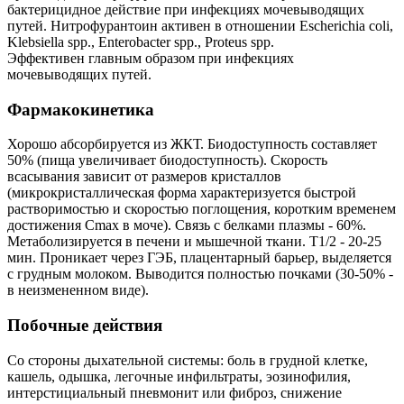
бактерицидное действие при инфекциях мочевыводящих
путей. Нитрофурантоин активен в отношении Esсherichia coli,
Klebsiella spp., Enterobacter spp., Proteus spp.
Эффективен главным образом при инфекциях
мочевыводящих путей.
Фармакокинетика
Хорошо абсорбируется из ЖКТ. Биодоступность составляет
50% (пища увеличивает биодоступность). Скорость
всасывания зависит от размеров кристаллов
(микрокристаллическая форма характеризуется быстрой
растворимостью и скоростью поглощения, коротким временем
достижения Cmax в моче). Связь с белками плазмы - 60%.
Метаболизируется в печени и мышечной ткани. T1/2 - 20-25
мин. Проникает через ГЭБ, плацентарный барьер, выделяется
с грудным молоком. Выводится полностью почками (30-50% -
в неизмененном виде).
Побочные действия
Со стороны дыхательной системы: боль в грудной клетке,
кашель, одышка, легочные инфильтраты, эозинофилия,
интерстициальный пневмонит или фиброз, снижение