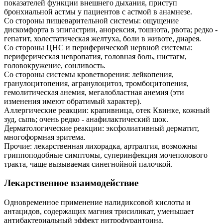
показателей функции внешнего дыхания, приступ
бронхиальной астмы у пациентов с астмой в анамнезе.
Со стороны пищеварительной системы: ощущение
дискомфорта в эпигастрии, анорексия, тошнота, рвота; редко -
гепатит, холестатическая желтуха, боли в животе, диарея.
Со стороны ЦНС и периферической нервной системы:
периферическая невропатия, головная боль, нистагм,
головокружение, сонливость.
Со стороны системы кроветворения: лейкопения,
гранулоцитопения, агранулоцитоз, тромбоцитопения,
гемолитическая анемия, мегалобластная анемия (эти
изменения имеют обратимый характер).
Аллергические реакции: крапивница, отек Квинке, кожный
зуд, сыпь; очень редко - анафилактический шок.
Дерматологические реакции: эксфолиативный дерматит,
многоформная эритема.
Прочие: лекарственная лихорадка, артралгия, возможны
гриппоподобные симптомы, суперинфекция мочеполового
тракта, чаще вызываемая синегнойной палочкой.
Лекарственное взаимодействие
Одновременное применение налидиксовой кислоты и
антацидов, содержащих магния трисиликат, уменьшает
антибактериальный эффект нитрофурантоина.