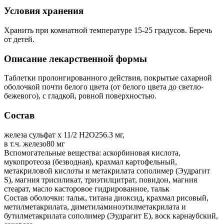
Условия хранения
Хранить при комнатной температуре 15-25 градусов. Беречь
от детей.
Описание лекарственной формы
Таблетки пролонгированного действия, покрытые сахарной
оболочкой почти белого цвета (от белого цвета до светло-
бежевого), с гладкой, ровной поверхностью.
Состав
железа сульфат х 11/2 H2O256.3 мг,
в т.ч. железо80 мг
Вспомогательные вещества: аскорбиновая кислота,
мукопротеоза (безводная), крахмал картофельный,
метакриловой кислоты и метакрилата сополимер (Эудрагит
S), магния трисиликат, триэтилцитрат, повидон, магния
стеарат, масло касторовое гидрированное, тальк
Состав оболочки: тальк, титана диоксид, крахмал рисовый,
метилметакрилата, диметиламиноэтилметакрилата и
бутилметакрилата сополимер (Эудрагит E), воск карнаубский,