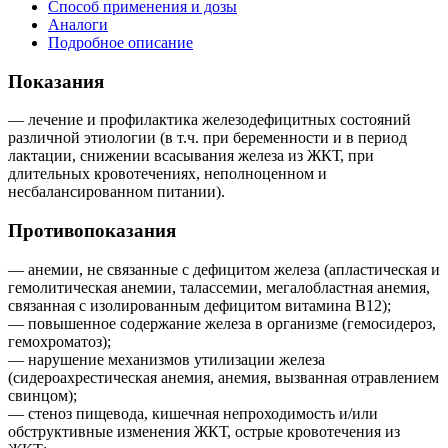
Способ применения и дозы
Аналоги
Подробное описание
Показания
— лечение и профилактика железодефицитных состояний
различной этиологии (в т.ч. при беременности и в период
лактации, снижении всасывания железа из ЖКТ, при
длительных кровотечениях, неполноценном и
несбалансированном питании).
Противопоказания
— анемии, не связанные с дефицитом железа (апластическая и
гемолитическая анемии, талассемии, мегалобластная анемия,
связанная с изолированным дефицитом витамина В12);
— повышенное содержание железа в организме (гемосидероз,
гемохроматоз);
— нарушение механизмов утилизации железа
(сидероахрестическая анемия, анемия, вызванная отравлением
свинцом);
— стеноз пищевода, кишечная непроходимость и/или
обструктивные изменения ЖКТ, острые кровотечения из