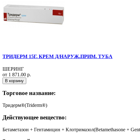
ТРИДЕРМ 15Г. КРЕМ Д/НАРУЖ.ПРИМ. ТУБА
ШЕРИНГ
от 1 871.00 р.
В корзину
Торговое название:
Тридерм®(Triderm®)
Действующее вещество:
Бетаметазон + Гентамицин + Клотримазол(Betamethasone + Genta