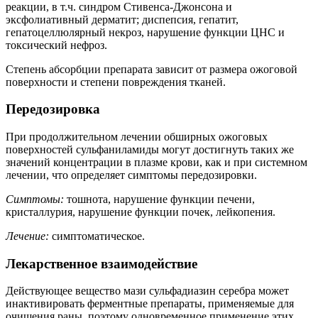
реакции, в т.ч. синдром Стивенса-Джонсона и
эксфолиативный дерматит; диспепсия, гепатит,
гепатоцеллюлярный некроз, нарушение функции ЦНС и
токсический нефроз.
Степень абсорбции препарата зависит от размера ожоговой
поверхности и степени повреждения тканей.
Передозировка
При продолжительном лечении обширных ожоговых
поверхностей сульфаниламиды могут достигнуть таких же
значений концентрации в плазме крови, как и при системном
лечении, что определяет симптомы передозировки.
Симптомы:
тошнота, нарушение функции печени,
кристаллурия, нарушение функции почек, лейкопения.
Лечение:
симптоматическое.
Лекарственное взаимодействие
Действующее вещество мази сульфадиазин серебра может
инактивировать ферментные препараты, применяемые для
очищения раны, поэтому одновременное применение этих