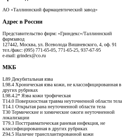
АО «Таллиннский фармацевтический завод»
Адрес в России
Представительство фирм: «Гриндекс»/Таллиннский
фармзавод
127442, Москва, ул. Всеволода Вишневского, 4, оф. 91
тел./факс: (095) 771-65-05, 771-65-25, 937-67-95
e-mail: grindex@co.ru
МКБ
L89 Декубитальная язва
L98.4 Хроническая язва кожи, не классифицированная в
других рубриках
L98.4.2* Язва кожи трофическая
T14.0 Поверхностная травма неуточненной области тела
T14.1 Открытая рана неуточненной области тела
T30 Термические и химические ожоги неуточненной
локализации
T79.3 Посттравматическая раневая инфекция, не
классифицированная в других рубриках
Z94.5 Наличие трансплантированной кожи