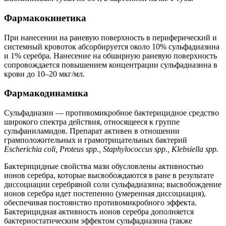
Фармакокинетика
При нанесении на раневую поверхность в периферический и
системный кровоток абсорбируется около 10% сульфадиазина
и 1% серебра. Нанесение на обширную раневую поверхность
сопровождается повышением концентрации сульфадиазина в
крови до 10–20 мкг/мл.
Фармакодинамика
Сульфадиазин — противомикробное бактерицидное средство
широкого спектра действия, относящееся к группе
сульфаниламидов. Препарат активен в отношении
грамположительных и грамотрицательных бактерий
Escherichia coli, Proteus spp., Staphylococcus spp., Klebsiella spp.
Бактерицидные свойства мази обусловлены активностью
ионов серебра, которые высвобождаются в ране в результате
диссоциации серебряной соли сульфадиазина; высвобождение
ионов серебра идет постепенно (умеренная диссоциация),
обеспечивая постоянство противомикробного эффекта.
Бактерицидная активность ионов серебра дополняется
бактериостатическим эффектом сульфадиазина (также