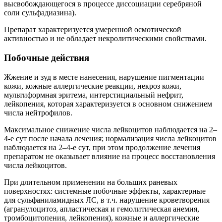
высвобождающегося в процессе диссоциации серебряной
соли сульфадиазина).
Препарат характеризуется умеренной осмотической
активностью и не обладает некролитическими свойствами.
Побочные действия
Жжение и зуд в месте нанесения, нарушение пигментации
кожи, кожные аллергические реакции, некроз кожи,
мультиформная эритема, интерстициальный нефрит,
лейкопения, которая характеризуется в основном снижением
числа нейтрофилов.
Максимальное снижение числа лейкоцитов наблюдается на 2–
4-е сут после начала лечения; нормализация числа лейкоцитов
наблюдается на 2–4-е сут, при этом продолжение лечения
препаратом не оказывает влияние на процесс восстановления
числа лейкоцитов.
При длительном применении на больших раневых
поверхностях: системные побочные эффекты, характерные
для сульфаниламидных ЛС, в т.ч. нарушение кроветворения
(агранулоцитоз, апластическая и гемолитическая анемия,
тромбоцитопения, лейкопения), кожные и аллергические