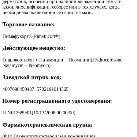
дерматозов, особенно при наличии выраженной сухости
кожи, лихенификации, себорее или в тех случаях, когда
необходимы окклюзионные свойства мази.
Торговое название:
Пимафукорт®(Pimafucort®)
Действующее вещество:
Гидрокортизон + Натамицин + Неомицин(Hydrocortisone +
Natamycin + Neomycin)
Заводской штрих-код:
4607098450487, 5702191014365
Номер регистрационного удостоверения:
П N012689/01(10/13/2008 00:00:00)
Фармакотерапевтическая группа
0010 Глюкокортикостероиды в комбинациях