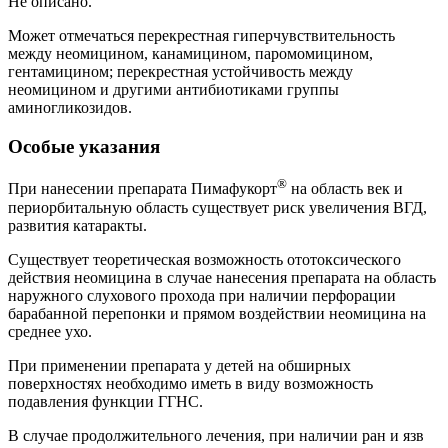
Не описано.
Может отмечаться перекрестная гиперчувствительность
между неомицином, канамицином, паромомицином,
гентамицином; перекрестная устойчивость между
неомицином и другими антибиотиками группы
аминогликозидов.
Особые указания
®
При нанесении препарата Пимафукорт
на область век и
периорбитальную область существует риск увеличения ВГД,
развития катаракты.
Существует теоретическая возможность ототоксического
действия неомицина в случае нанесения препарата на область
наружного слухового прохода при наличии перфорации
барабанной перепонки и прямом воздействии неомицина на
среднее ухо.
При применении препарата у детей на обширных
поверхностях необходимо иметь в виду возможность
подавления функции ГГНС.
В случае продолжительного лечения, при наличии ран и язв