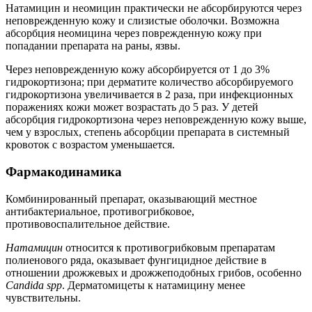
Натамицин и неомицин практически не абсорбируются через
неповрежденную кожу и слизистые оболочки. Возможна
абсорбция неомицина через поврежденную кожу при
попадании препарата на раны, язвы.
Через неповрежденную кожу абсорбируется от 1 до 3%
гидрокортизона; при дерматите количество абсорбируемого
гидрокортизона увеличивается в 2 раза, при инфекционных
поражениях кожи может возрастать до 5 раз. У детей
абсорбция гидрокортизона через неповрежденную кожу выше,
чем у взрослых, степень абсорбции препарата в системный
кровоток с возрастом уменьшается.
Фармакодинамика
Комбинированный препарат, оказывающий местное
антибактериальное, противогрибковое,
противовоспалительное действие.
Натамицин
относится к противогрибковым препаратам
полиенового ряда, оказывает фунгицидное действие в
отношении дрожжевых и дрожжеподобных грибов, особенно
Candida spp
. Дерматомицеты к натамицину менее
чувствительны.