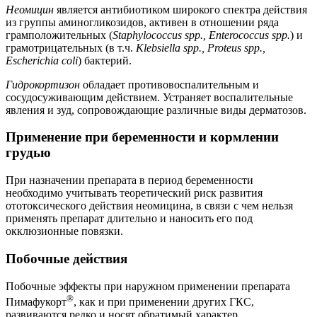
Неомицин
является антибиотиком широкого спектра действия
из группы аминогликозидов, активен в отношении ряда
грамположительных (
Staphylococcus spp., Enterococcus spp.
) и
грамотрицательных (в т.ч.
Klebsiella spp., Proteus spp.,
Escherichia coli
) бактерий.
Гидрокортизон
обладает противовоспалительным и
сосудосуживающим действием. Устраняет воспалительные
явления и зуд, сопровождающие различные виды дерматозов.
Применение при беременности и кормлении
грудью
При назначении препарата в период беременности
необходимо учитывать теоретический риск развития
ототоксического действия неомицина, в связи с чем нельзя
применять препарат длительно и наносить его под
окклюзионные повязки.
Побочные действия
Побочные эффекты при наружном применении препарата
®
Пимафукорт
, как и при применении других ГКС,
развиваются редко и носят обратимый характер.