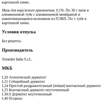
картонной пачке.
Мазь для наружного применения, 0,1%.
По 30 г мази в
алюминиевой тубе с алюминиевой мембраной и
навинчивающимся колпачком из ПЭВП. По 1 тубе в
картонной пачке.
Условия отпуска
Без рецепта.
Производитель
Temmler Italia S.r.L.
МКБ
L20 Атопический дерматит
L21 Себорейный дерматит
L24 Простой раздражительный [irritant] контактный дерматит
L25 Контактный дерматит неуточненный
L30.9 Дерматит неуточненный
L40 Псориаз