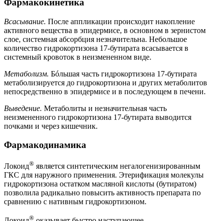
Фармакокинетика
Всасывание.
После аппликации происходит накопление
активного вещества в эпидермисе, в основном в зернистом
слое, системная абсорбция незначительна. Небольшое
количество гидрокортизона 17-бутирата всасывается в
системный кровоток в неизмененном виде.
Метаболизм.
Бóльшая часть гидрокортизона 17-бутирата
метаболизируется до гидрокортизона и других метаболитов
непосредственно в эпидермисе и в последующем в печени.
Выведение.
Метаболиты и незначительная часть
неизмененного гидрокортизона 17-бутирата выводится
почками и через кишечник.
Фармакодинамика
®
Локоид
является синтетическим негалогенизированным
ГКС для наружного применения. Этерификация молекулы
гидрокортизона остатком масляной кислоты (бутиратом)
позволила радикально повысить активность препарата по
сравнению с нативным гидрокортизоном.
®
Локоид
оказывает быстро наступающее