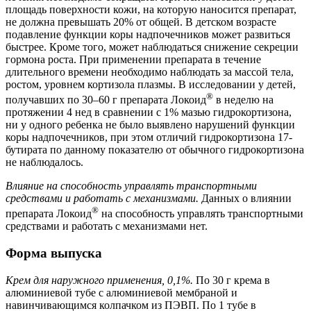
площадь поверхности кожи, на которую наносится препарат,
не должна превышать 20% от общей. В детском возрасте
подавление функции коры надпочечников может развиться
быстрее. Кроме того, может наблюдаться снижение секреции
гормона роста. При применении препарата в течение
длительного времени необходимо наблюдать за массой тела,
ростом, уровнем кортизола плазмы. В исследовании у детей,
®
получавших по 30–60 г препарата Локоид
в неделю на
протяжении 4 нед в сравнении с 1% мазью гидрокортизона,
ни у одного ребенка не было выявлено нарушений функции
коры надпочечников, при этом отличий гидрокортизона 17-
бутирата по данному показателю от обычного гидрокортизона
не наблюдалось.
Влияние на способность управлять транспортными
средствами и работать с механизмами.
Данных о влиянии
®
препарата Локоид
на способность управлять транспортными
средствами и работать с механизмами нет.
Форма выпуска
Крем для наружного применения, 0,1%.
По 30 г крема в
алюминиевой тубе с алюминиевой мембраной и
навинчивающимся колпачком из ПЭВП. По 1 тубе в