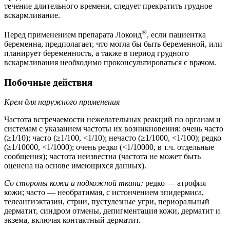
течение длительного времени, следует прекратить грудное
вскармливание.
®
Перед применением препарата Локоид
, если пациентка
беременна, предполагает, что могла бы быть беременной, или
планирует беременность, а также в период грудного
вскармливания необходимо проконсультироваться с врачом.
Побочные действия
Крем для наружного применения
Частота встречаемости нежелательных реакций по органам и
системам с указанием частоты их возникновения: очень часто
(≥1/10); часто (≥1/100, <1/10); нечасто (≥1/1000, <1/100); редко
(≥1/10000, <1/1000); очень редко (<1/10000, в т.ч. отдельные
сообщения); частота неизвестна (частота не может быть
оценена на основе имеющихся данных).
Со стороны кожи и подкожной ткани:
редко — атрофия
кожи; часто — необратимая, с истончением эпидермиса,
телеангиэктазии, стрии, пустулезные угри, периоральный
дерматит, синдром отмены, депигментация кожи, дерматит и
экзема, включая контактный дерматит.