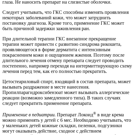
глаза. Не наносить препарат на слизистые оболочки.
Следует учитывать, что ГКС способны изменять проявления
некоторых заболеваний кожи, что может затруднить
постановку диагноза. Кроме того, применение ГКС может
быть причиной задержки заживления ран.
При длительной терапии ГКС внезапное прекращение
терапии может привести с развитию синдрома рикошета,
проявляющегося в форме дерматита с интенсивным
покраснением кожи и ощущением жжения. Поэтому после
длительного лечения отмену препарата следует проводить
постепенно, например переходя на интермиттирующую схему
лечения перед тем, как его полностью прекратить.
Цетостеариловый спирт, входящий в состав препарата, может
вызывать раздражение в месте нанесения.
Пропилпарагидроксибензоат может вызывать аллергические
реакции (возможно замедленного типа). В таких случаях
следует прекратить применение препарата.
®
Применение в педиатрии.
Препарат Локоид
в виде крема
можно применять у детей с 6 мес. Необходимо учитывать, что
у маленьких детей кожные складки, пеленки, подгузники
могут оказывать действие, сходное с действием