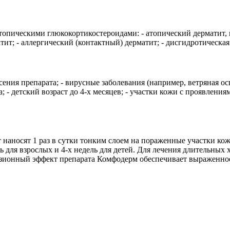
опическими глюкокортикостероидами: - атопический дерматит, не
тит; - аллергический (контактный) дерматит; - дисгидротическая
ения препарата; - вирусные заболевания (например, ветряная ос
; - детский возраст до 4-х месяцев; - участки кожи с проявлени
т наносят 1 раз в сутки тонким слоем на пораженные участки к
 для взрослых и 4-х недель для детей. Для лечения длительных
юзионный эффект препарата Комфодерм обеспечивает выраженно