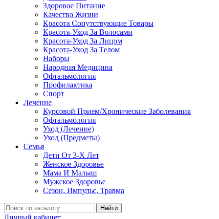
Здоровое Питание
Качество Жизни
Красота Сопутствующие Товары
Красота-Уход За Волосами
Красота-Уход За Лицом
Красота-Уход За Телом
Наборы
Народная Медицина
Офтальмология
Профилактика
Спорт
Лечение
Курсовой Прием/Хронические Заболевания
Офтальмология
Уход (Лечение)
Уход (Предметы)
Семья
Дети От 3-Х Лет
Женское Здоровье
Мама И Малыш
Мужское Здоровье
Сезон, Импульс, Травма
Найти
Личный кабинет