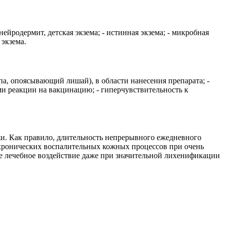
йродермит, детская экзема; - истинная экзема; - микробная
 экзема.
па, опоясывающий лишай), в области нанесения препарата; -
ями реакции на вакцинацию; - гиперчувствительность к
ожи. Как правило, длительность непрерывного ежедневного
 хронических воспалительных кожных процессов при очень
е лечебное воздействие даже при значительной лихенификации