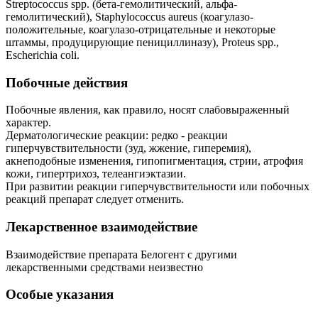
Streptococcus spp. (бета-гемолитический, альфа-
гемолитический), Staphylococcus aureus (коагулазо-
положительные, коагулазо-отрицательные и некоторые
штаммы, продуцирующие пенициллиназу), Proteus spp.,
Escherichia coli.
Побочные действия
Побочные явления, как правило, носят слабовыраженный
характер.
Дерматологические реакции: редко - реакции
гиперчувствительности (зуд, жжение, гиперемия),
акнеподобные изменения, гипопигментация, стрии, атрофия
кожи, гипертрихоз, телеангиэктазии.
При развитии реакции гиперчувствительности или побочных
реакций препарат следует отменить.
Лекарственное взаимодействие
Взаимодействие препарата Белогент с другими
лекарственными средствами неизвестно
Особые указания