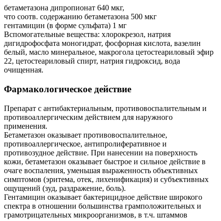
бетаметазона дипропионат 640 мкг,
что соотв. содержанию бетаметазона 500 мкг
гентамицин (в форме сульфата) 1 мг
Вспомогательные вещества: хлорокрезол, натрия
дигидрофосфата моногидрат, фосфорная кислота, вазелин
белый, масло минеральное, макрогола цетостеариловый эфир
22, цетостеариловый спирт, натрия гидроксид, вода
очищенная.
Фармакологическое действие
Препарат с антибактериальным, противовоспалительным и
противоаллергическим действием для наружного
применения.
Бетаметазон оказывает противовоспалительное,
противоаллергическое, антипролиферативное и
противозудное действие. При нанесении на поверхность
кожи, бетаметазон оказывает быстрое и сильное действие в
очаге воспаления, уменьшая выраженность объективных
симптомов (эритема, отек, лихенификация) и субъективных
ощущений (зуд, раздражение, боль).
Гентамицин оказывает бактерицидное действие широкого
спектра в отношении большинства грамположительных и
грамотрицательных микроорганизмов, в т.ч. штаммов