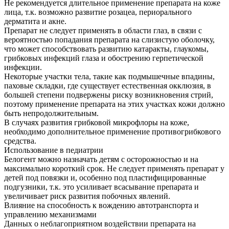
Не рекомендуется длительное применение препарата на коже
лица, т.к. возможно развитие розацеа, периорального
дерматита и акне.
Препарат не следует применять в области глаз, в связи с
вероятностью попадания препарата на слизистую оболочку,
что может способствовать развитию катаракты, глаукомы,
грибковых инфекций глаза и обострению герпетической
инфекции.
Некоторые участки тела, такие как подмышечные впадины,
паховые складки, где существует естественная окклюзия, в
большей степени подвержены риску возникновения стрий,
поэтому применение препарата на этих участках кожи должно
быть непродолжительным.
В случаях развития грибковой микрофлоры на коже,
необходимо дополнительное применение противогрибкового
средства.
Использование в педиатрии
Белогент можно назначать детям с осторожностью и на
максимально короткий срок. Не следует применять препарат у
детей под повязки и, особенно под пластифицированные
подгузники, т.к. это усиливает всасывание препарата и
увеличивает риск развития побочных явлений.
Влияние на способность к вождению автотранспорта и
управлению механизмами
Данных о неблагоприятном воздействии препарата на