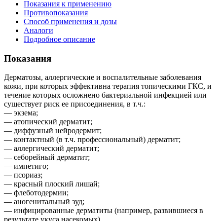
Показания к применению
Противопоказания
Способ применения и дозы
Аналоги
Подробное описание
Показания
Дерматозы, аллергические и воспалительные заболевания
кожи, при которых эффективна терапия топическими ГКС, и
течение которых осложнено бактериальной инфекцией или
существует риск ее присоединения, в т.ч.:
— экзема;
— атопический дерматит;
— диффузный нейродермит;
— контактный (в т.ч. профессиональный) дерматит;
— аллергический дерматит;
— себорейный дерматит;
— импетиго;
— псориаз;
— красный плоский лишай;
— флеботодермии;
— аногенитальный зуд;
— инфицированные дерматиты (например, развившиеся в
результате укуса насекомых).