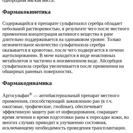
однородная мягкая масса.
Фармакокинетика
Содержащийся в препарате сульфатиазол серебра обладает
небольшой растворимостью, в результате чего после местного
применения концентрация активного вещества в ране
длительно поддерживается на одинаковом уровне. Только
незначительное количество сульфатиазола серебра
оказывается в кровотоке, после чего подвергается в печени
ацетилированию. В моче находится в виде неактивных
метаболитов и частично в неизмененном виде. Абсорбция
сульфатиазола серебра увеличивается после применения на
обширных раневых поверхностях.
Фармакодинамика
®
Аргосульфан
— антибактериальный препарат местного
применения, способствующий заживлению ран (в т.ч.
ожоговые, трофические, гнойные), обеспечивает
эффективную защиту ран от инфицирования, сокращает
время лечения и время подготовки раны к пересадке кожи, во
многих случаях приводит к улучшению состояния,
исключающему необходимость проведения трансплантации.