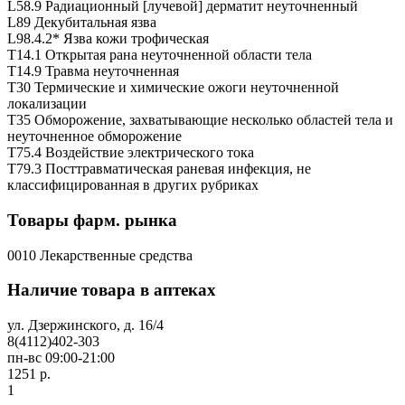
L58.9 Радиационный [лучевой] дерматит неуточненный
L89 Декубитальная язва
L98.4.2* Язва кожи трофическая
T14.1 Открытая рана неуточненной области тела
T14.9 Травма неуточненная
T30 Термические и химические ожоги неуточненной
локализации
T35 Обморожение, захватывающие несколько областей тела и
неуточненное обморожение
T75.4 Воздействие электрического тока
T79.3 Посттравматическая раневая инфекция, не
классифицированная в других рубриках
Товары фарм. рынка
0010 Лекарственные средства
Наличие товара в аптеках
ул. Дзержинского, д. 16/4
8(4112)402-303
пн-вс 09:00-21:00
1251 р.
1