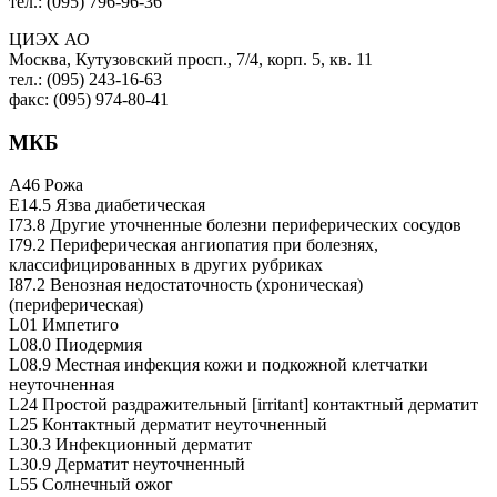
тел.: (095) 796-96-36
ЦИЭХ АО
Москва, Кутузовский просп., 7/4, корп. 5, кв. 11
тел.: (095) 243-16-63
факс: (095) 974-80-41
МКБ
A46 Рожа
E14.5 Язва диабетическая
I73.8 Другие уточненные болезни периферических сосудов
I79.2 Периферическая ангиопатия при болезнях,
классифицированных в других рубриках
I87.2 Венозная недостаточность (хроническая)
(периферическая)
L01 Импетиго
L08.0 Пиодермия
L08.9 Местная инфекция кожи и подкожной клетчатки
неуточненная
L24 Простой раздражительный [irritant] контактный дерматит
L25 Контактный дерматит неуточненный
L30.3 Инфекционный дерматит
L30.9 Дерматит неуточненный
L55 Солнечный ожог