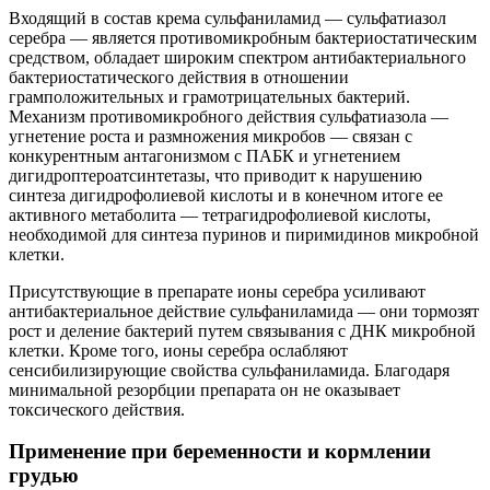
Входящий в состав крема сульфаниламид — сульфатиазол
серебра — является противомикробным бактериостатическим
средством, обладает широким спектром антибактериального
бактериостатического действия в отношении
грамположительных и грамотрицательных бактерий.
Механизм противомикробного действия сульфатиазола —
угнетение роста и размножения микробов — связан с
конкурентным антагонизмом с ПАБК и угнетением
дигидроптероатсинтетазы, что приводит к нарушению
синтеза дигидрофолиевой кислоты и в конечном итоге ее
активного метаболита — тетрагидрофолиевой кислоты,
необходимой для синтеза пуринов и пиримидинов микробной
клетки.
Присутствующие в препарате ионы серебра усиливают
антибактериальное действие сульфаниламида — они тормозят
рост и деление бактерий путем связывания с ДНК микробной
клетки. Кроме того, ионы серебра ослабляют
сенсибилизирующие свойства сульфаниламида. Благодаря
минимальной резорбции препарата он не оказывает
токсического действия.
Применение при беременности и кормлении
грудью