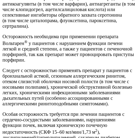
антикоагулянты (в том числе варфарин), антиагреганты (в том
числе клопидогрел, ацетилсалициловая кислота) или
селективные ингибиторы обратного захвата серотонина
(в том числе циталопрама, флуоксетина, пароксетина,
сертралина).
Осторожность необходима при применении препарата
®
Вольтарен
у пациентов с нарушением функции печени
легкой и средней степени, а также у пациентов с печеночной
порфирией, так как препарат может провоцировать приступы
порфирии.
Следует с осторожностью применять препарат у пациентов с
бронхиальной астмой, сезонным аллергическим ринитом,
отеком слизистой оболочки носовой полости (в том числе с
носовыми полипами), хронической обструктивной болезнью
легких, хроническими инфекционными заболеваниями
дыхательных путей (особенно ассоциированными с
аллергическими ринитоподобными симптомами).
Особая осторожность требуется при лечении пациентов с
сердечно-сосудистыми заболеваниями, нарушениями
функции почек, включая хроническую почечную
2
недостаточность (СКФ 15–60 мл/мин/1,73 м
),
дислипидемией/гиперлипидемией, сахарным диабетом,