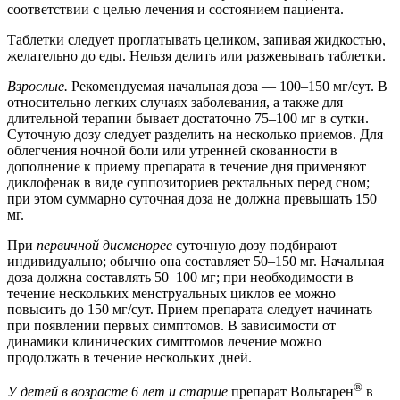
соответствии с целью лечения и состоянием пациента.
Таблетки следует проглатывать целиком, запивая жидкостью,
желательно до еды. Нельзя делить или разжевывать таблетки.
Взрослые.
Рекомендуемая начальная доза — 100–150 мг/сут. В
относительно легких случаях заболевания, а также для
длительной терапии бывает достаточно 75–100 мг в сутки.
Суточную дозу следует разделить на несколько приемов. Для
облегчения ночной боли или утренней скованности в
дополнение к приему препарата в течение дня применяют
диклофенак в виде суппозиториев ректальных перед сном;
при этом суммарно суточная доза не должна превышать 150
мг.
При
первичной дисменорее
суточную дозу подбирают
индивидуально; обычно она составляет 50–150 мг. Начальная
доза должна составлять 50–100 мг; при необходимости в
течение нескольких менструальных циклов ее можно
повысить до 150 мг/сут. Прием препарата следует начинать
при появлении первых симптомов. В зависимости от
динамики клинических симптомов лечение можно
продолжать в течение нескольких дней.
®
У детей в возрасте 6 лет и старше
препарат Вольтарен
в