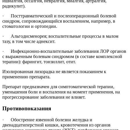
ишиалгия, оссалгия, невралгия, миалгия, артралгия,
радикулит).
· Посттравматический и послеоперационный болевой
синдром, сопровождающийся воспалением, например, в
стоматологии и ортопедии.
· Альгодисменорея; воспалительные процессы в малом
тазу, в том числе аднексит.
· Инфекционно-воспалительные заболевания ЛОР органов
с выраженным болевым синдромом (в составе комплексной
терапии): фарингит, тонзиллит, отит.
Изолированная лихорадка не является показанием к
применению препарата.
Препарат предназначен для симптоматической терапии,
уменьшения боли и воспаления на момент применения, на
прогрессирование заболевания не влияет.
Противопоказания
· Обострение язвенной болезни желудка и
двенадцатиперстной кишки, кровотечения из органов