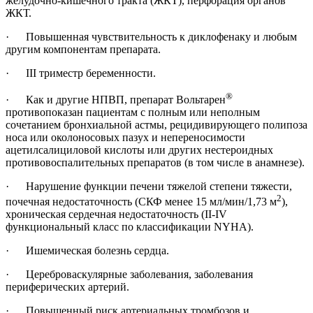
желудочно-кишечного тракта (ЖКТ), перфорация органов
ЖКТ.
· Повышенная чувствительность к диклофенаку и любым
другим компонентам препарата.
· III триместр беременности.
®
· Как и другие НПВП, препарат Вольтарен
противопоказан пациентам с полным или неполным
сочетанием бронхиальной астмы, рецидивирующего полипоза
носа или околоносовых пазух и непереносимости
ацетилсалициловой кислоты или других нестероидных
противовоспалительных препаратов (в том числе в анамнезе).
· Нарушение функции печени тяжелой степени тяжести,
2
почечная недостаточность (СКФ менее 15 мл/мин/1,73 м
),
хроническая сердечная недостаточность (II-IV
функциональный класс по классификации NYHA).
· Ишемическая болезнь сердца.
· Цереброваскулярные заболевания, заболевания
периферических артерий.
· Повышенный риск артериальных тромбозов и