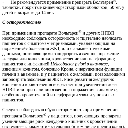
®
· Не рекомендуется применение препарата Вольтарен
,
таблетки, покрытые кишечнорастворимой оболочкой, 50 мг, у
детей в возрасте до 14 лет.
С осторожностью
®
При применении препарата Вольтарен
и других НПВП
необходимо соблюдать осторожность и тщательно наблюдать
пациентов с симптомами/признаками, указывающими на
поражения/заболевания ЖКТ, или с анамнестическими
данными, позволяющими заподозрить язвенное поражение
желудка или кишечника, кровотечение или перфорацию;
пациентов с инфекцией
Helicobacter pylori в анамнезе
,
язвенным колитом, болезнью Крона, с нарушением функции
печени в анамнезе, и у пациентов с жалобами, позволяющими
заподозрить заболевания ЖКТ. Риск развития желудочно-
кишечного кровотечения возрастает при увеличении дозы
НПВП или при наличии язвенного поражения в анамнезе,
особенно кровотечений и перфорации язвы и у пожилых
пациентов.
Следует соблюдать особую осторожность при применении
®
препарата Вольтарен
у пациентов, получающих препараты,
увеличивающие риск желудочно-кишечных кровотечений:
системные глюкокортикостероиды (в том числе преднизолон),