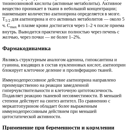
тиоинозиновой кислоты (активные метаболиты). Активное
вещество проникает в ткани в небольшой концентрации;
наименьшее количество азатиоприна определяется в мозге.
T
для азатиоприна и его активных метаболитов — около 5
1/2
ч. C
в плазме крови достигается через 1–2 ч после приема
max
внутрь. Выводится практически полностью через печень с
желчью, через почки — не более 1–2%.
Фармакодинамика
Являясь структурным аналогом аденина, гипоксантина и
гуанина, входящих в состав нуклеиновых кислот, азатиоприн
блокирует клеточное деление и пролиферацию тканей.
Иммунодепрессивное действие азатиоприна направлено
преимущественно на реакции замедленной
гиперчувствительности и клеточную цитотоксичность.
Подавляет реакцию тканевой несовместимости. В меньшей
степени действует на синтез антител. По сравнению с
меркаптопурином обладает более выраженным
иммунодепрессивным действием при меньшей
цитостатической активности.
Применение при беременности и кормлении