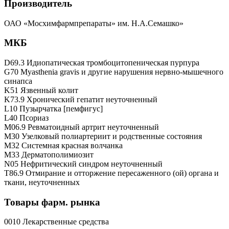
Производитель
ОАО «Мосхимфармпрепараты» им. Н.А.Семашко»
МКБ
D69.3 Идиопатическая тромбоцитопеническая пурпура
G70 Myasthenia gravis и другие нарушения нервно-мышечного
синапса
K51 Язвенный колит
K73.9 Хронический гепатит неуточненный
L10 Пузырчатка [пемфигус]
L40 Псориаз
M06.9 Ревматоидный артрит неуточненный
M30 Узелковый полиартериит и родственные состояния
M32 Системная красная волчанка
M33 Дерматополимиозит
N05 Нефритический синдром неуточненный
T86.9 Отмирание и отторжение пересаженного (ой) органа и
ткани, неуточненных
Товары фарм. рынка
0010 Лекарственные средства