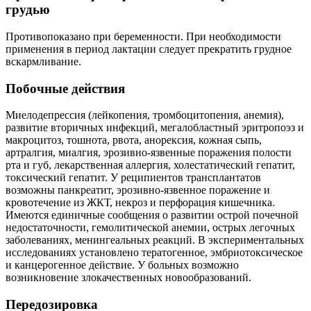
грудью
Противопоказано при беременности. При необходимости
применения в период лактации следует прекратить грудное
вскармливание.
Побочные действия
Миелодепрессия (лейкопения, тромбоцитопения, анемия),
развитие вторичных инфекций, мегалобластный эритропоэз и
макроцитоз, тошнота, рвота, анорексия, кожная сыпь,
артралгия, миалгия, эрозивно-язвенные поражения полости
рта и губ, лекарственная аллергия, холестатический гепатит,
токсический гепатит. У реципиентов трансплантатов
возможны панкреатит, эрозивно-язвенное поражение и
кровотечение из ЖКТ, некроз и перфорация кишечника.
Имеются единичные сообщения о развитии острой почечной
недостаточности, гемолитической анемии, острых легочных
заболеваниях, менингеальных реакций. В экспериментальных
исследованиях установлено тератогенное, эмбриотоксическое
и канцерогенное действие. У больных возможно
возникновение злокачественных новообразований.
Передозировка