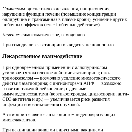
Симптомы:
диспептические явления, панцитопения,
нарушение функции печени (повышение концентрации
билирубина и трансаминаз в плазме крови), усиление других
побочных эффектов (см. «Побочные действия»).
Лечение:
симптоматическое, гемодиализ.
При гемодиализе азатиоприн выводится не полностью.
Лекарственное взаимодействие
При одновременном применении с аллопуринолом
усиливается токсическое действие азатиоприна; с ко-
тримоксазолом — возможно усиление миелотоксического
действия азатиоприна; с ингибиторами АПФ — возможно
развитие тяжелой лейкопении; с другими
иммунодепрессантами (кортикостероиды, циклоспорин, анти-
СD3-антитела и др.) — увеличивается риск развития
инфекции и возникновения опухолей.
Азатиоприн является антагонистом недеполяризующих
миорелаксантов.
При вакцинации живыми вирусными вакцинами