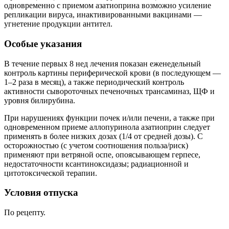
одновременно с приемом азатиоприна возможно усиление
репликации вируса, инактивированными вакцинами —
угнетение продукции антител.
Особые указания
В течение первых 8 нед лечения показан еженедельный
контроль картины периферической крови (в последующем —
1–2 раза в месяц), а также периодический контроль
активности сывороточных печеночных трансаминаз, ЩФ и
уровня билирубина.
При нарушениях функции почек и/или печени, а также при
одновременном приеме аллопуринола азатиоприн следует
применять в более низких дозах (1/4 от средней дозы). С
осторожностью (с учетом соотношения польза/риск)
применяют при ветряной оспе, опоясывающем герпесе,
недостаточности ксантиноксидазы; радиационной и
цитотоксической терапии.
Условия отпуска
По рецепту.