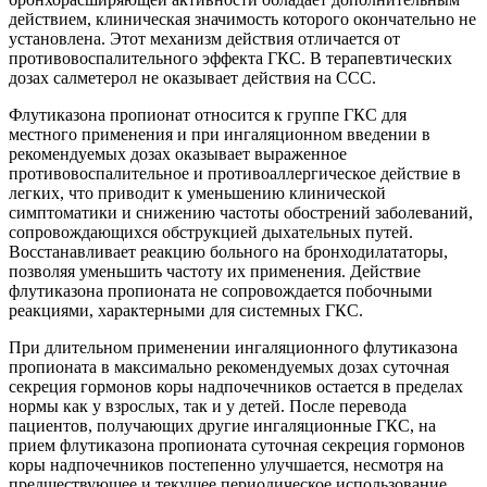
действием, клиническая значимость которого окончательно не
установлена. Этот механизм действия отличается от
противовоспалительного эффекта ГКС. В терапевтических
дозах салметерол не оказывает действия на CCC.
Флутиказона пропионат относится к группе ГКС для
местного применения и при ингаляционном введении в
рекомендуемых дозах оказывает выраженное
противовоспалительное и противоаллергическое действие в
легких, что приводит к уменьшению клинической
симптоматики и снижению частоты обострений заболеваний,
сопровождающихся обструкцией дыхательных путей.
Восстанавливает реакцию больного на бронходилататоры,
позволяя уменьшить частоту их применения. Действие
флутиказона пропионата не сопровождается побочными
реакциями, характерными для системных ГКС.
При длительном применении ингаляционного флутиказона
пропионата в максимально рекомендуемых дозах суточная
секреция гормонов коры надпочечников остается в пределах
нормы как у взрослых, так и у детей. После перевода
пациентов, получающих другие ингаляционные ГКС, на
прием флутиказона пропионата суточная секреция гормонов
коры надпочечников постепенно улучшается, несмотря на
предшествующее и текущее периодическое использование