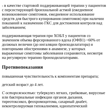
- в качестве стартовой поддерживающей терапии у пациентов
с персистирующей бронхиальной астмой (ежедневное
возникновение симптомов, ежедневное использование
средств для быстрого купирования симптомов) при наличии
показаний к назначению ГКС для достижения контроля над
заболеванием;
поддерживающая терапия при ХОБЛ у пациентов со
значением объема форсированного вдоха (ОФВ1) <60% от
должных величин (до ингаляции бронходилататора) и
повторными обострениями в анамнезе, у которых
выраженные симптомы заболевания сохраняются, несмотря
на регулярную терапию бронходилататорами.
Противопоказания
повышенная чувствительность к компонентам препарата;
детский возраст до 4 лет.
С осторожностью:
туберкулез легких, грибковые, вирусные
или бактериальные инфекции органов дыхания,
тиреотоксикоз, феохромоцитома, сахарный диабет,
неконтролируемая гипокалиемия, идиопатический