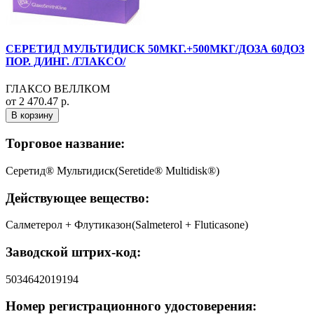
СЕРЕТИД МУЛЬТИДИСК 50МКГ.+500МКГ/ДОЗА 60ДОЗ
ПОР. Д/ИНГ. /ГЛАКСО/
ГЛАКСО ВЕЛЛКОМ
от 2 470.47 р.
В корзину
Торговое название:
Серетид® Мультидиск(Seretide® Multidisk®)
Действующее вещество:
Салметерол + Флутиказон(Salmeterol + Fluticasone)
Заводской штрих-код:
5034642019194
Номер регистрационного удостоверения: