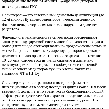
одновременно получают агонист β
-адренорецепторов и
2
ингаляционный ГКС.
Салметерол — это селективный длительно действующий (до
12 ч) агонист β
-адренорецепторов, имеющий длинную
2
боковую цепь, которая связывается с наружным доменом
рецептора.
Фармакологические свойства салметерола обеспечивают
защиту от индуцируемой гистамином бронхоконстрикции и
более длительную бронходилатацию (продолжительностью не
менее 12 ч), чем агонисты β
-адренорецепторов короткого
2
действия. Начало бронхолитического эффекта — в течение
10–20 мин. Салметерол является сильным и длительно
действующим ингибитором высвобождения из легочной
ткани человека медиаторов тучных клеток, таких как
гистамин, ЛТ и ПГ D
.
2
Салметерол угнетает раннюю и позднюю фазы ответа на
ингаляционные аллергены; последняя длится более 30 ч после
введения 1 дозы, т.е. в то время, когда бронходилатирующий
эффект уже отсутствует. Однократное введение салметерола
ослабляет гиперреактивность бронхиального дерева. Это
свидетельствует о том, что салметерол помимо
бронхорасширяющей активности обладает дополнительным