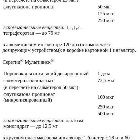
флутиказона пропионат
50 мкг
125 мкг
250 мкг
вспомогательные вещества:
1,1,1,2-
тетрафторэтан — до 75 мг
в алюминиевом ингаляторе 120 доз (в комплекте с
дозирующим устройством); в коробке картонной 1 ингалятор.
®
®
Серетид
Мультидиск
Порошок для ингаляций дозированный
1 доза
салметерола ксинафоат
72,5 мкг
(в пересчете на салметерол 50 мкг)
флутиказона пропионат
100 мкг
(микронизированный)
250 мкг
500 мкг
вспомогательные вещества:
лактозы
моногидрат — до 12,5 мг
в круглом пластмассовом ингаляторе 1 блистер с 28 или 60