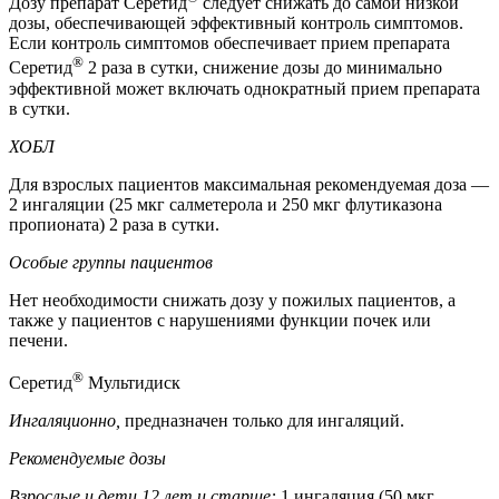
Дозу препарат Серетид
следует снижать до самой низкой
дозы, обеспечивающей эффективный контроль симптомов.
Если контроль симптомов обеспечивает прием препарата
®
Серетид
2 раза в сутки, снижение дозы до минимально
эффективной может включать однократный прием препарата
в сутки.
ХОБЛ
Для взрослых пациентов максимальная рекомендуемая доза —
2 ингаляции (25 мкг салметерола и 250 мкг флутиказона
пропионата) 2 раза в сутки.
Особые группы пациентов
Нет необходимости снижать дозу у пожилых пациентов, а
также у пациентов с нарушениями функции почек или
печени.
®
Серетид
Мультидиск
Ингаляционно,
предназначен только для ингаляций.
Рекомендуемые дозы
Взрослые и дети 12 лет и старше:
1 ингаляция (50 мкг