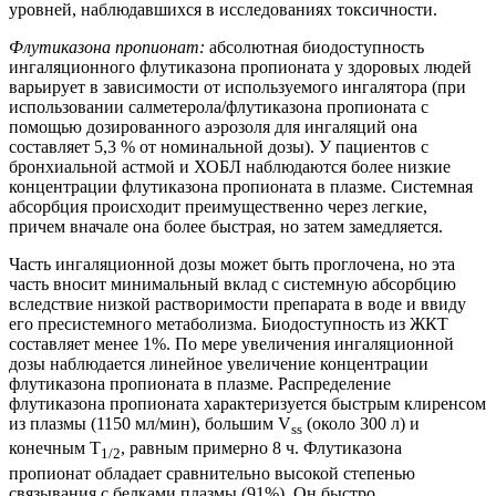
уровней, наблюдавшихся в исследованиях токсичности.
Флутиказона пропионат:
абсолютная биодоступность
ингаляционного флутиказона пропионата у здоровых людей
варьирует в зависимости от используемого ингалятора (при
использовании салметерола/флутиказона пропионата с
помощью дозированного аэрозоля для ингаляций она
составляет 5,3 % от номинальной дозы). У пациентов с
бронхиальной астмой и ХОБЛ наблюдаются более низкие
концентрации флутиказона пропионата в плазме. Системная
абсорбция происходит преимущественно через легкие,
причем вначале она более быстрая, но затем замедляется.
Часть ингаляционной дозы может быть проглочена, но эта
часть вносит минимальный вклад с системную абсорбцию
вследствие низкой растворимости препарата в воде и ввиду
его пресистемного метаболизма. Биодоступность из ЖКТ
составляет менее 1%. По мере увеличения ингаляционной
дозы наблюдается линейное увеличение концентрации
флутиказона пропионата в плазме. Распределение
флутиказона пропионата характеризуется быстрым клиренсом
из плазмы (1150 мл/мин), большим V
(около 300 л) и
ss
конечным T
, равным примерно 8 ч. Флутиказона
1/2
пропионат обладает сравнительно высокой степенью
связывания с белками плазмы (91%). Он быстро