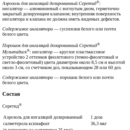
®
Аэрозоль для ингаляций дозированный Серетид
:
ингалятор — алюминиевый с вогнутым дном, герметично
закрытый дозирующим клапаном; внутренняя поверхность
ингалятора и клапана не должна иметь видимых дефектов.
Содержимое ингалятора
— суспензия белого или почти
белого цвета.
®
Порошок для ингаляций дозированный Серетид
®
Мультидиск
:
ингалятор — круглое пластмассовое
устройство 2 оттенков фиолетового (темно-фиолетовый и
светло-фиолетовый) цвета диаметром около 8,5 см и высотой
около 3 см, со счетчиком доз, показывающим 28 или 60 доз.
Содержимое ингалятора
— порошок белого или почти
белого цвета.
Состав
®
Серетид
Аэрозоль для ингаляций дозированный
1 доза
салметерола ксинафоат
36,3 мкг
(в пересчете на салметерол 25 мкг)