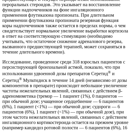
пероральных стероидов. Это указывает на восстановление
функции надпочечников на фоне ингаляционного
применения флутиказона пропионата. При длительном
применении флутиказона пропионата резервная функция
коры надпочечников также остается в пределах нормы, о чем
свидетельствует нормальное увеличение выработки кортизола
в ответ на соответствующую стимуляцию (необходимо
учитывать, что остаточное снижение адреналового резерва,
вызванного предшествующей терапией, может сохраняться в
течение длительного времени).
Исследование, проведенное среди 318 взрослых пациентов с
персистирующей бронхиальной астмой, показало, что при
®
использовании удвоенной дозы препаратов Серетид
и
®
Серетид
Мультидиск в течение 14 дней (независимо от дозы
компонентов в препарате) происходит небольшое увеличение
частоты нежелательных явлений, связанных с действием β-
адреномиметика (тремор — 1 пациент (1%), 0 пациентов —
при обычной дозе; учащенное сердцебиение — 6 пациентов
(6%), 1 пациент (<1%) — при обычной дозе; судороги — 6
пациентов (6%), 1 пациент (<1%) — при обычной дозе), при
этом частота нежелательных явлений, связанных с действием
ингаляционного кортикостероида остается на прежнем уровне
(например кандидоз ротовой полости — 6 пациентов (6%), 16