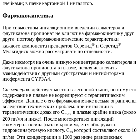
ячейками; в пачке картонной 1 ингалятор.
Фармакокинетика
При совместном ингаляционном введении салметерол и
флутиказона пропионат не влияют на фармакокинетику друг
друга, поэтому фармакокинетические характеристики
®
®
каждого компонента препаратов Серетид
и Серетид
Мультидиск можно рассматривать по отдельности.
Даже несмотря на очень низкую концентрацию салметерола и
флутиказона пропионата в плазме, нельзя исключить
взаимодействия с другими субстратами и ингибиторами
изофермента CYPЗА4.
Салметерол:
действует местно в легочной ткани, поэтому его
содержание в плазме не коррелируют с терапевтическим
эффектом. Данные о его фармакокинетике весьма ограничены
вследствие технических проблем: при ингаляции в
терапевтических дозах его C
в плазме крайне низка (около
max
200 пг/мл и ниже). После многократных ингаляций
салметерола ксинафоата в крови удается обнаружить
гидроксинафтоевую кислоту, C
которой составляют около 10
ss
пг/мл. Эти концентрации в 1000 раз ниже равновесных