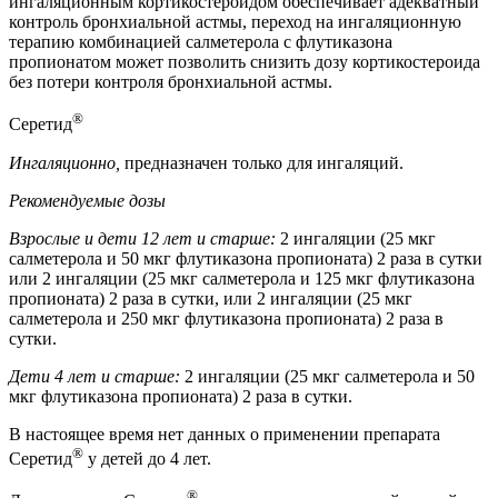
ингаляционным кортикостероидом обеспечивает адекватный
контроль бронхиальной астмы, переход на ингаляционную
терапию комбинацией салметерола с флутиказона
пропионатом может позволить снизить дозу кортикостероида
без потери контроля бронхиальной астмы.
®
Серетид
Ингаляционно,
предназначен только для ингаляций.
Рекомендуемые дозы
Взрослые и дети 12 лет и старше:
2 ингаляции (25 мкг
салметерола и 50 мкг флутиказона пропионата) 2 раза в сутки
или 2 ингаляции (25 мкг салметерола и 125 мкг флутиказона
пропионата) 2 раза в сутки, или 2 ингаляции (25 мкг
салметерола и 250 мкг флутиказона пропионата) 2 раза в
сутки.
Дети 4 лет и старше:
2 ингаляции (25 мкг салметерола и 50
мкг флутиказона пропионата) 2 раза в сутки.
В настоящее время нет данных о применении препарата
®
Серетид
у детей до 4 лет.
®