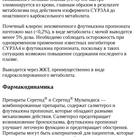
элиминируется из крови, главным образом в результате
метаболизма под действием изофермента CYP3A4 до
неактивного карбоксильного метаболита.
Почечный клиренс неизмененного флутиказона пропионата
ничтожно мал (<0,2%), в виде метаболита с мочой выводится
менее 5% дозы. Необходимо соблюдать осторожность при
одновременном применении известных ингибиторов
CYPЗА4 и флутиказона пропионата, поскольку в таких
ситуациях возможно повышение содержания последнего в
плазме.
Выводится через ЖКТ, преимущественно в виде
гидроксилированного метаболита.
Фармакодинамика
®
®
Препараты Серетид
и Серетид
Мультидиск —
комбинированные препараты, содержат салметерол и
флутиказона пропионат, которые обладают разными
механизмами действия. Салметерол предотвращает
возникновение бронхоспазма, флутиказона пропионат
улучшает легочную функцию и предотвращает обострения.
Препараты могут быть альтернативой для пациентов, которые