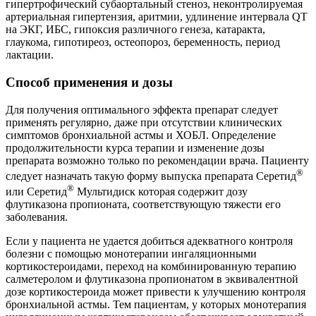
гипертрофический субаортальный стеноз, неконтролируемая
артериальная гипертензия, аритмии, удлинение интервала QT
на ЭКГ, ИБС, гипоксия различного генеза, катаракта,
глаукома, гипотиреоз, остеопороз, беременность, период
лактации.
Способ применения и дозы
Для получения оптимального эффекта препарат следует
применять регулярно, даже при отсутствии клинических
симптомов бронхиальной астмы и ХОБЛ. Определение
продолжительности курса терапии и изменение дозы
препарата возможно только по рекомендации врача. Пациенту
®
следует назначать такую форму выпуска препарата Серетид
®
или Серетид
Мультидиск которая содержит дозу
флутиказона пропионата, соответствующую тяжести его
заболевания.
Если у пациента не удается добиться адекватного контроля
болезни с помощью монотерапии ингаляционными
кортикостероидами, переход на комбинированную терапию
салметеролом и флутиказона пропионатом в эквивалентной
дозе кортикостероида может привести к улучшению контроля
бронхиальной астмы. Тем пациентам, у которых монотерапия