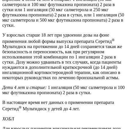
салметерола и 100 мкг флутиказона пропионата) 2 раза в
сутки или 1 ингаляция (50 мкг салметерола и 250 мкг
флутиказона пропионата) 2 раза в сутки, или 1 ингаляция (50
мкг салметерола и 500 мкг флутиказона пропионата) 2 раза в
сутки.
У взрослых старше 18 лет при удвоении дозы на фоне
®
применения любой формы выпуска препарата Серетид
Мультидиск на протяжении до 14 дней сохраняется такая же
безопасность и переносимость, как при регулярном
использовании этой комбинации по 1 ингаляции 2 раза в
сутки. Дозу можно удваивать в тех случаях, когда пациенты
нуждаются в дополнительной краткосрочной (до 14 дней)
ингаляционной кортикостероидной терапии, как описано в
некоторых руководствах по лечению бронхиальной астмы.
Дети 4 лет и старше:
1 ингаляция (50 мкг салметерола и 100
мкг флутиказона пропионата) 2 раза в сутки.
В настоящее время нет данных о применении препарата
®
Серетид
Мультидиск у детей до 4 лет.
ХОБЛ
Для взрослых пациентов максимальная рекомендуемая доза