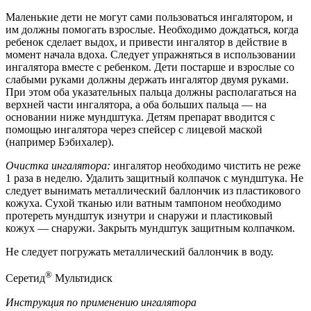
Маленькие дети не могут сами пользоваться ингалятором, и
им должны помогать взрослые. Необходимо дождаться, когда
ребенок сделает выдох, и привести ингалятор в действие в
момент начала вдоха. Следует упражняться в использовании
ингалятора вместе с ребенком. Дети постарше и взрослые со
слабыми руками должны держать ингалятор двумя руками.
При этом оба указательных пальца должны располагаться на
верхней части ингалятора, а оба больших пальца — на
основании ниже мундштука. Детям препарат вводится с
помощью ингалятора через спейсер с лицевой маской
(например Бэбихалер).
Очистка ингалятора:
ингалятор необходимо чистить не реже
1 раза в неделю. Удалить защитный колпачок с мундштука. Не
следует вынимать металлический баллончик из пластикового
кожуха. Сухой тканью или ватным тампоном необходимо
протереть мундштук изнутри и снаружи и пластиковый
кожух — снаружи. Закрыть мундштук защитным колпачком.
Не следует погружать металлический баллончик в воду.
®
Серетид
Мультидиск
Инструкция по применению ингалятора