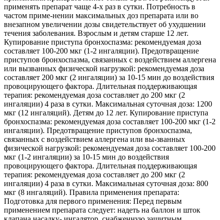
применять препарат чаще 4-х раз в сутки. Потребность в
частом приме-нении максимальных доз препарата или во
внезапном увеличении дозы свидетельствует об ухудшении
течения заболевания. Взрослым и детям старше 12 лет.
Купирование приступа бронхоспазма: рекомендуемая доза
составляет 100-200 мкг (1-2 ингаляции). Предотвращение
приступов бронхоспазма, связанных с воздействием аллергена
или вызванных физической нагрузкой: рекомендуемая доза
составляет 200 мкг (2 ингаляции) за 10-15 мин до воздействия
провоцирующего фактора. Длительная поддерживающая
терапия: рекомендуемая доза составляет до 200 мкг (2
ингаляции) 4 раза в сутки. Максимальная суточная доза: 1200
мкг (12 ингаляций). Детям до 12 лет. Купирование приступа
бронхоспазма: рекомендуемая доза составляет 100-200 мкг (1-2
ингаляции). Предотвращение приступов бронхоспазма,
связанных с воздействием аллергена или вы-званных
физической нагрузкой: рекомендуемая доза составляет 100-200
мкг (1-2 ингаляции) за 10-15 мин до воздействия
провоцирующего фактора. Длительная поддерживающая
терапия: рекомендуемая доза составляет до 200 мкг (2
ингаляции) 4 раза в сутки. Максимальная суточная доза: 800
мкг (8 ингаляций). Правила применения препарата:
Подготовка для первого применения: Перед первым
применением препарата следует: надеть на баллон и шток
клапана насадку- ингалятор, снабженную защитным