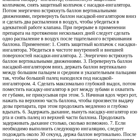
колпачком, снять защитный колпачок с насадки-ингалятора.
Потом энергично встряхнуть баллон вертикальными
движениями, перевернуть баллон насадкой-ингалятором вниз
и сделать два распыления в воздух, чтобы убедиться в
адекватной работе клапана. При перерыве в применении
препарата на протяжении нескольких дней следует сделать
одно распыление в воздух после тщательного встряхивания
баллона. Применение: 1. Снять защитный колпачок с насадки-
ингалятора. Убедиться в чистоте внутренней и внешней
поверхностей насадки-ингалятора. 2. Энергично встряхнуть
баллон вертикальными движениями. 3. Перевернуть баллон
насадкой-ингалятором вниз, держать баллон вертикально
между большим пальцем и средним и указательным пальцами
так, чтобы большой палец находился под насадкой-
ингалятором. 4. Сделать максимально глубокий выдох, потом
поместить насадку-ингалятор в рот между зубами и охватить
ее губами, не прикусывая при этом. 5. Начиная вдох через рот,
нажать на верхнюю часть баллона, чтобы произвести выдачу
дозы препарата, при этом продолжать медленно и глубоко
вдыхать. 6. Задержать дыхание, вынуть насадку-ингалятор изо
рта и снять палец из верхней части баллона. Продолжать
задерживать дыхание столько, сколько возможно. 7. Если
необходимо выполнить следующую ингаляцию, следует
подождать около 30 секунд, держа баллон вертикально. После
этого выполнить ингаляцию в соответствии с инструкциями,