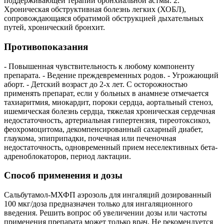
поддерживающей терапии бронхиальной астмы. 2.
Хроническая обструктивная болезнь легких (ХОБЛ),
сопровождающаяся обратимой обструкцией дыхательных
путей, хронический бронхит.
Противопоказания
- Повышенная чувствительность к любому компоненту
препарата. - Ведение преждевременных родов. - Угрожающий
аборт. - Детский возраст до 2-х лет. С осторожностью
применять препарат, если у больных в анамнезе отмечается
тахиаритмия, миокардит, пороки сердца, аортальный стеноз,
ишемическая болезнь сердца, тяжелая хроническая сердечная
недостаточность, артериальная гипертензия, тиреотоксикоз,
феохромоцитома, декомпенсированный сахарный диабет,
глаукома, эпиприпадки, почечная или печеночная
недостаточность, одновременный прием неселективных бета-
адреноблокаторов, период лактации.
Способ применения и дозы
Сальбутамол-МХФП аэрозоль для ингаляций дозированный
100 мкг/доза предназначен только для ингаляционного
введения. Решить вопрос об увеличении дозы или частоты
применения препарата может только врач. Не рекомендуется