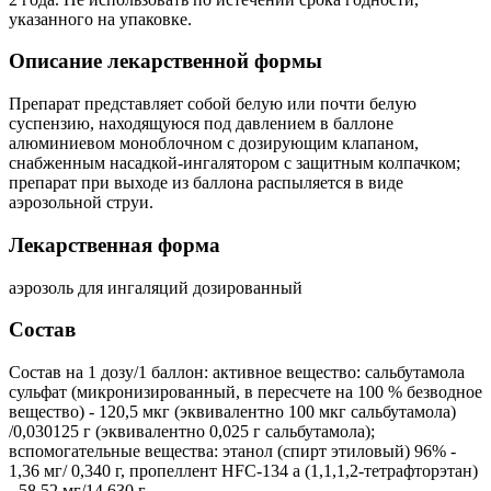
указанного на упаковке.
Описание лекарственной формы
Препарат представляет собой белую или почти белую
суспензию, находящуюся под давлением в баллоне
алюминиевом моноблочном с дозирующим клапаном,
снабженным насадкой-ингалятором с защитным колпачком;
препарат при выходе из баллона распыляется в виде
аэрозольной струи.
Лекарственная форма
аэрозоль для ингаляций дозированный
Состав
Состав на 1 дозу/1 баллон: активное вещество: сальбутамола
сульфат (микронизированный, в пересчете на 100 % безводное
вещество) - 120,5 мкг (эквивалентно 100 мкг сальбутамола)
/0,030125 г (эквивалентно 0,025 г сальбутамола);
вспомогательные вещества: этанол (спирт этиловый) 96% -
1,36 мг/ 0,340 г, пропеллент HFC-134 а (1,1,1,2-тетрафторэтан)
- 58,52 мг/14,630 г.