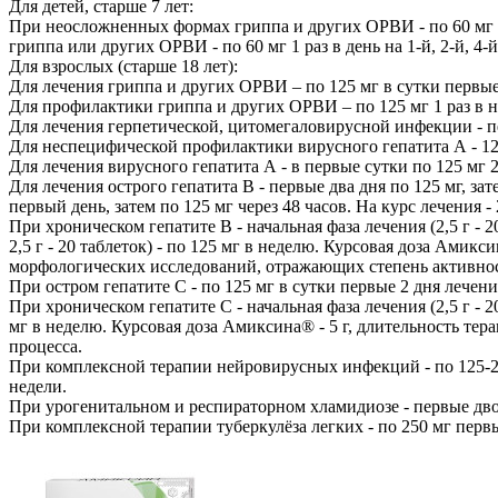
Для детей, старше 7 лет:
При неосложненных формах гриппа и других ОРВИ - по 60 мг 1 р
гриппа или других ОРВИ - по 60 мг 1 раз в день на 1-й, 2-й, 4-й
Для взрослых (старше 18 лет):
Для лечения гриппа и других ОРВИ – по 125 мг в сутки первые 2 
Для профилактики гриппа и других ОРВИ – по 125 мг 1 раз в нед
Для лечения герпетической, цитомегаловирусной инфекции - первы
Для неспецифической профилактики вирусного гепатита А - 125 
Для лечения вирусного гепатита А - в первые сутки по 125 мг 2 ра
Для лечения острого гепатита В - первые два дня по 125 мг, зате
первый день, затем по 125 мг через 48 часов. На курс лечения - 2
При хроническом гепатите В - начальная фаза лечения (2,5 г - 20
2,5 г - 20 таблеток) - по 125 мг в неделю. Курсовая доза Амик
морфологических исследований, отражающих степень активнос
При остром гепатите С - по 125 мг в сутки первые 2 дня лечения,
При хроническом гепатите С - начальная фаза лечения (2,5 г - 20
мг в неделю. Курсовая доза Амиксина® - 5 г, длительность те
процесса.
При комплексной терапии нейровирусных инфекций - по 125-250
недели.
При урогенитальном и респираторном хламидиозе - первые двое су
При комплексной терапии туберкулёза легких - по 250 мг первые 