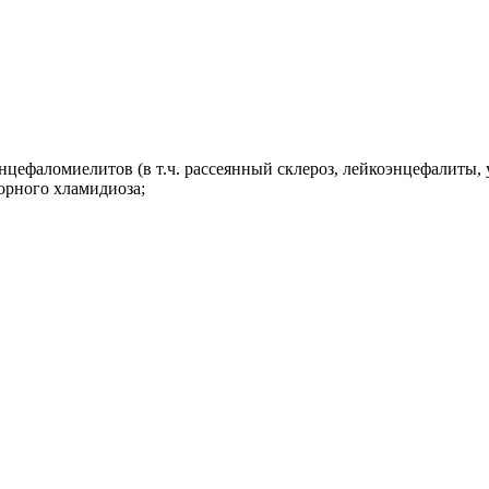
нцефаломиелитов (в т.ч. рассеянный склероз, лейкоэнцефалиты,
орного хламидиоза;