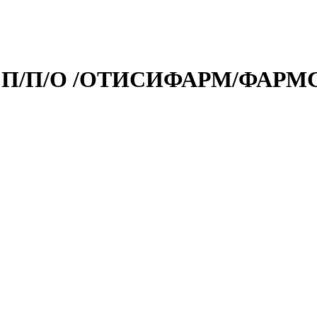
. П/П/О /ОТИСИФАРМ/ФАРМ