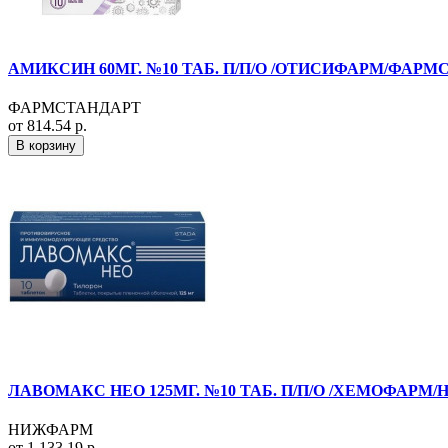
АМИКСИН 60МГ. №10 ТАБ. П/П/О /ОТИСИФАРМ/ФАРМ
ФАРМСТАНДАРТ
от 814.54 р.
В корзину
ЛАВОМАКС НЕО 125МГ. №10 ТАБ. П/П/О /ХЕМОФАРМ
НИЖФАРМ
от 1 133.19 р.