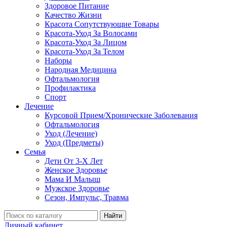
Здоровое Питание
Качество Жизни
Красота Сопутствующие Товары
Красота-Уход За Волосами
Красота-Уход За Лицом
Красота-Уход За Телом
Наборы
Народная Медицина
Офтальмология
Профилактика
Спорт
Лечение
Курсовой Прием/Хронические Заболевания
Офтальмология
Уход (Лечение)
Уход (Предметы)
Семья
Дети От 3-Х Лет
Женское Здоровье
Мама И Малыш
Мужское Здоровье
Сезон, Импульс, Травма
Найти
Личный кабинет