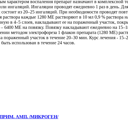
вным характером воспаления препарат назначают в комплексной
/или ингаляций. Ингаляции проводят ежедневно 1 раз в день. Д
ия состоит из 20–25 ингаляций. При необходимости проводят пов
я раствора каждые 1280 МЕ растворяют в 10 мл 0,9 % раствора 
ную в 4–5 слоев, накладывают ее на пораженный участок, покр
м – 6400 МЕ на повязку. Повязку накладывают ежедневно на 15–
нении методом электрофореза 1 флакон препарата (1280 МЕ) рас
 на пораженный участок в течение 20–30 мин. Курс лечения - 1
быть использован в течение 24 часов.
Т.ПРИМ. АМП. /МИКРОГЕН/