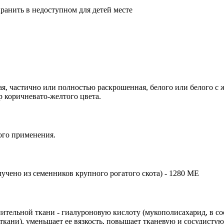
ранить в недоступном для детей месте
ая, частично или полностью раскрошенная, белого или белого 
р коричневато-желтого цвета.
ого применения.
учено из семенников крупного рогатого скота) - 1280 МЕ
тельной ткани - гиалуроновую кислоту (мукополисахарид, в со
кани), уменьшает ее вязкость, повышает тканевую и сосудистую