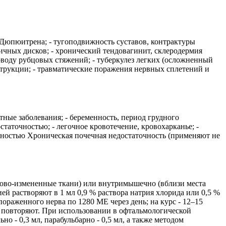
 Дюпюитрена; - тугоподвижность суставов, контрактуры
ичных дисков; - хронический тендовагинит, склеродермия
оводу рубцовых стяжений; - туберкулез легких (осложненный
трукции; - травматические поражения нервных сплетений и
тные заболевания; - беременность, период грудного
статочностью; - легочное кровотечение, кровохарканье; -
ожностью Хроническая почечная недостаточность (применяют не
цово-измененные ткани) или внутримышечно (вблизи места
й растворяют в 1 мл 0,9 % раствора натрия хлорида или 0,5 %
раженного нерва по 1280 МЕ через день; на курс - 12–15
и повторяют. При использовании в офтальмологической
 - 0,3 мл, парабульбарно - 0,5 мл, а также методом