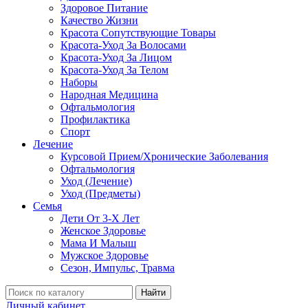
Здоровое Питание
Качество Жизни
Красота Сопутствующие Товары
Красота-Уход За Волосами
Красота-Уход За Лицом
Красота-Уход За Телом
Наборы
Народная Медицина
Офтальмология
Профилактика
Спорт
Лечение
Курсовой Прием/Хронические Заболевания
Офтальмология
Уход (Лечение)
Уход (Предметы)
Семья
Дети От 3-Х Лет
Женское Здоровье
Мама И Малыш
Мужское Здоровье
Сезон, Импульс, Травма
Найти
Личный кабинет