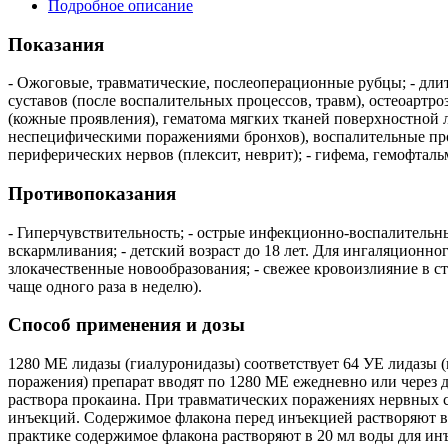
Подробное описание
Показания
- Ожоговые, травматические, послеоперационные рубцы; - длит
суставов (после воспалительных процессов, травм), остеоартр
(кожные проявления), гематома мягких тканей поверхностной 
неспецифическими поражениями бронхов), воспалительные про
периферических нервов (плексит, неврит); - гифема, гемофтал
Противопоказания
- Гиперчувствительность; - острые инфекционно-воспалительны
вскармливания; - детский возраст до 18 лет. Для ингаляционно
злокачественные новообразования; - свежее кровоизлияние в 
чаще одного раза в неделю).
Способ применения и дозы
1280 МЕ лидазы (гиалуронидазы) соответствует 64 УЕ лидазы
поражения) препарат вводят по 1280 МЕ ежедневно или через д
раствора прокаина. При травматических поражениях нервных сп
инъекций. Содержимое флакона перед инъекцией растворяют в 
практике содержимое флакона растворяют в 20 мл воды для инъ