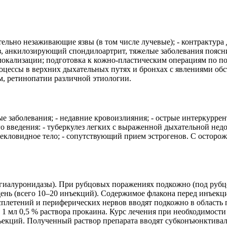
ельно незаживающие язвы (в том числе лучевые); - контрактура
оз, анкилозирующий спондилоартрит, тяжелые заболевания поясн
локализации; подготовка к кожно-пластическим операциям по п
цессы в верхних дыхательных путях и бронхах с явлениями обс
ьм, ретинопатии различной этиологии.
е заболевания; - недавние кровоизлияния; - острые интеркуррен
го введения: - туберкулез легких с выраженной дыхательной недо
стекловидное тело; - сопутствующий прием эстрогенов. С остор
 (гиалуронидазы). При рубцовых поражениях подкожно (под руб
ень (всего 10–20 инъекций). Содержимое флакона перед инъекцие
летений и периферических нервов вводят подкожно в область по
1 мл 0,5 % раствора прокаина. Курс лечения при необходимост
екций. Полученный раствор препарата вводят субконъюнктивально