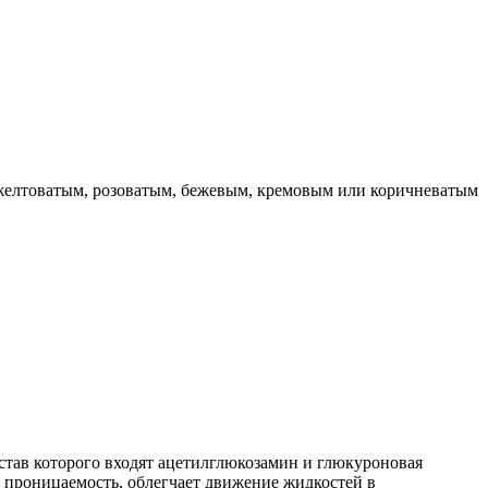
с желтоватым, розоватым, бежевым, кремовым или коричневатым
став которого входят ацетилглюкозамин и глюкуроновая
 проницаемость, облегчает движение жидкостей в