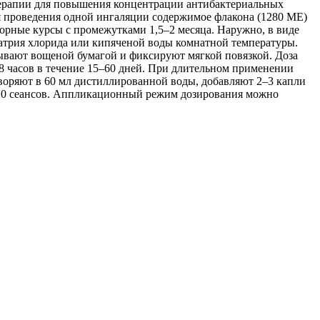
 терапии для повышения концентрации антибактериальных
ля проведения одной ингаляции содержимое флакона (1280 МЕ)
торные курсы с промежутками 1,5–2 месяца. Наружно, в виде
натрия хлорида или кипяченой воды комнатной температуры.
ывают вощеной бумагой и фиксируют мягкой повязкой. Доза
18 часов в течение 15–60 дней. При длительном применении
творяют в 60 мл дистиллированной воды, добавляют 2–3 капли
5–20 сеансов. Аппликационный режим дозирования можно