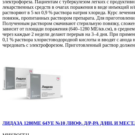
электрофореза. Пациентам с туберкулезом легких с продукти
лекарственных средств в очагах поражения в виде инъекций и
растворяют в 5 мл 0,9 % раствора натрия хлорида. Курс лечен
повязок, пропитанных раствором препарата. Для приготовлени
Полученным раствором смачивают стерильную повязку, сложен
зависит от площади поражения (640–1280 МЕ/кв.см), в средне
через каждые 2 недели делают перерыв на 3–4 дня. При приме
0,1 % раствора хлористоводородной кислоты и вводят с анода
чередовать с электрофорезом. Приготовленный раствор должен 
ЛИДАЗА 1280МЕ 64УЕ №10 ЛИОФ. Д/Р-РА Д/ИН. И МЕС