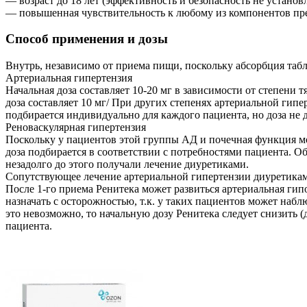
— возраст до 18 лет (эффективность и безопасность не установ
— повышенная чувствительность к любому из компонентов пре
Способ применения и дозы
Внутрь, независимо от приема пищи, поскольку абсорбция табл
Артериальная гипертензия
Начальная доза составляет 10-20 мг в зависимости от степени 
доза составляет 10 мг/ При других степенях артериальной гипе
подбирается индивидуально для каждого пациента, но доза не 
Реноваскулярная гипертензия
Поскольку у пациентов этой группы АД и почечная функция мо
доза подбирается в соответствии с потребностями пациента. 
незадолго до этого получали лечение диуретиками.
Сопутствующее лечение артериальной гипертензии диуретика
После 1-го приема Ренитека может развиться артериальная гип
назначать с осторожностью, т.к. у таких пациентов может набл
это невозможно, то начальную дозу Ренитека следует снизить (
пациента.