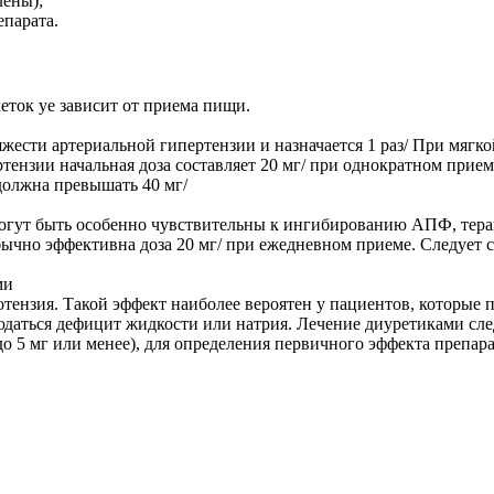
лены);
парата.
еток yе зависит от приема пищи.
тяжести артериальной гипертензии и назначается 1 раз/ При мяг
ртензии начальная доза составляет 20 мг/ при однократном прием
должна превышать 40 мг/
гут быть особенно чувствительны к ингибированию АПФ, терапи
Обычно эффективна доза 20 мг/ при ежедневном приеме. Следует 
ми
отензия. Такой эффект наиболее вероятен у пациентов, которые
юдаться дефицит жидкости или натрия. Лечение диуретиками след
до 5 мг или менее), для определения первичного эффекта препара