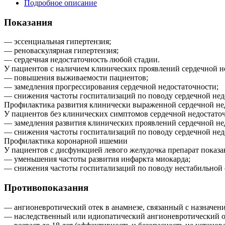
Подробное описание
Показания
— эссенциальная гипертензия;
— реноваскулярная гипертензия;
— сердечная недостаточность любой стадии.
У пациентов с наличием клинических проявлений сердечной не
— повышения выживаемости пациентов;
— замедления прогрессирования сердечной недостаточности;
— снижения частоты госпитализаций по поводу сердечной нед
Профилактика развития клинически выраженной сердечной не
У пациентов без клинических симптомов сердечной недостаточ
— замедления развития клинических проявлений сердечной не
— снижения частоты госпитализаций по поводу сердечной нед
Профилактика коронарной ишемии
У пациентов с дисфункцией левого желудочка препарат показан
— уменьшения частоты развития инфаркта миокарда;
— снижения частоты госпитализаций по поводу нестабильной 
Противопоказания
— ангионевротический отек в анамнезе, связанный с назначе
— наследственный или идиопатический ангионевротический о