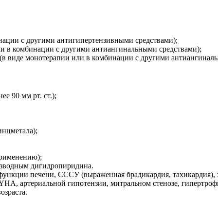
инации с другими антигипертензивными средствами);
ли в комбинации с другими антиангинальными средствами);
 (в виде монотерапии или в комбинации с другими антиангиналь
 90 мм рт. ст.);
инцметала);
применению);
изводным дигидропиридина.
 функции печени, СССУ (выраженная брадикардия, тахикардия),
NYHA, артериальной гипотензии, митральном стенозе, гипертро
озраста.