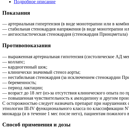
Подробное описание
Показания
— артериальная гипертензия (в виде монотерапии или в комб
— стабильная стенокардия напряжения (в виде монотерапии и
— ангиоспастическая стенокардия (стенокардия Принцметала)
Противопоказания
— выраженная артериальная гипотензия (систолическое АД менее
— коллапс;
— кардиогенный шок;
— клинически значимый стеноз аорты;
— нестабильная стенокардия (за исключением стенокардии Пр
— беременность;
— период лактации;
— возраст до 18 лет (из-за отсутствия клинического опыта по 
— повышенная чувствительность к амлодипину и другим про
С осторожностью следует назначать препарат при нарушениях
этиологии III-IV функционального класса по классификации 
миокарда (и в течение 1 мес после него), пациентам пожилого в
Способ применения и дозы