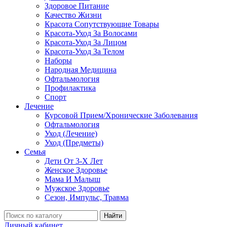
Здоровое Питание
Качество Жизни
Красота Сопутствующие Товары
Красота-Уход За Волосами
Красота-Уход За Лицом
Красота-Уход За Телом
Наборы
Народная Медицина
Офтальмология
Профилактика
Спорт
Лечение
Курсовой Прием/Хронические Заболевания
Офтальмология
Уход (Лечение)
Уход (Предметы)
Семья
Дети От 3-Х Лет
Женское Здоровье
Мама И Малыш
Мужское Здоровье
Сезон, Импульс, Травма
Найти
Личный кабинет