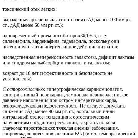
токсический отек легких;
выраженная артериальная гипотензия (сАД менее 100 мм рт.
ст., дАД менее 60 мм рт. ст.);
одновременный прием ингибиторов ФДЭ-5, в т.ч.
силденафила, варденафила, тадалафила, поскольку они
потенцируют антигипертензивное действие нитратов;
наследственная непереносимость галактозы, дефицит лактазы
или синдром мальабсорбции глюкозы и галактозы;
возраст до 18 лет (эффективность и безопасность не
установлены).
С осторожностью:
гипертрофическая кардиомиопатия,
констриктивный перикардит, тампонада перикарда; низкое
давление наполнения при остром инфаркте миокарда,
левожелудочковая недостаточность. Не следует допускать
снижения сАД менее 90 мм рт. ст.; аортальный и/или
митральный стеноз; тенденция к ортостатическим
нарушениям сосудистой регуляции; закрытоугольная
глаукома; тиреотоксикоз; тяжелая анемия; заболевания,
сопровождающиеся повышением ВЧД (в т.ч. геморрагический