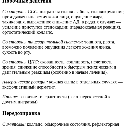
Побочные действия
Со стороны ССС:
нитратная головная боль, головокружение,
преходящая гиперемия кожи лица, ощущение жара,
тахикардия, выраженное снижение АД; в редких случаях —
усиление приступов стенокардии (парадоксальная реакция),
ортостатический коллапс.
Со стороны пищеварительной системы:
тошнота, рвота,
возможно появление ощущения легкого жжения языка,
сухость во рту.
Со стороны ЦНС:
скованность, сонливость, нечеткость
зрения, снижение способности к быстрым психическим и
двигательным реакциям (особенно в начале лечения).
Аллергические реакции:
кожная сыпь; в отдельных случаях —
эксфолиативный дерматит.
Прочие:
развитие толерантности (в т.ч. перекрестной к
другим нитратам).
Передозировка
Симптомы:
коллапс, обморочные состояния, рефлекторная