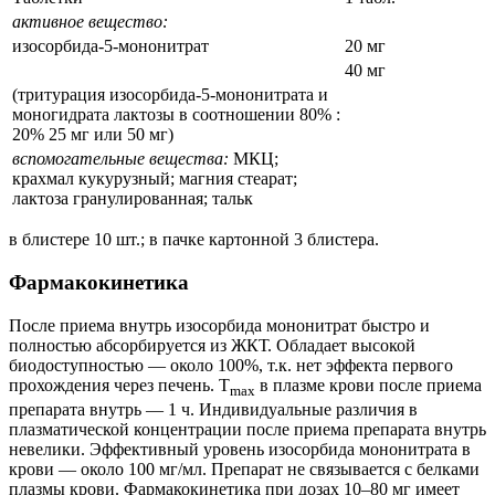
активное вещество:
изосорбида-5-мононитрат
20 мг
40 мг
(тритурация изосорбида-5-мононитрата и
моногидрата лактозы в соотношении 80% :
20% 25 мг или 50 мг)
вспомогательные вещества:
МКЦ;
крахмал кукурузный; магния стеарат;
лактоза гранулированная; тальк
в блистере 10 шт.; в пачке картонной 3 блистера.
Фармакокинетика
После приема внутрь изосорбида мононитрат быстро и
полностью абсорбируется из ЖКТ. Обладает высокой
биодоступностью — около 100%, т.к. нет эффекта первого
прохождения через печень. T
в плазме крови после приема
max
препарата внутрь — 1 ч. Индивидуальные различия в
плазматической концентрации после приема препарата внутрь
невелики. Эффективный уровень изосорбида мононитрата в
крови — около 100 мг/мл. Препарат не связывается с белками
плазмы крови. Фармакокинетика при дозах 10–80 мг имеет