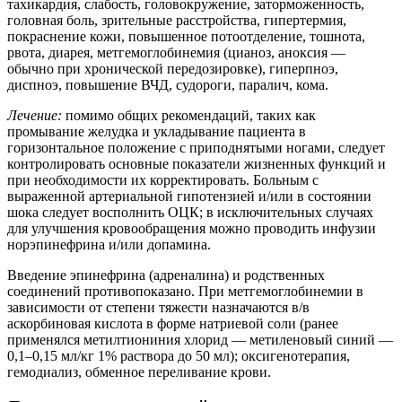
тахикардия, слабость, головокружение, заторможенность,
головная боль, зрительные расстройства, гипертермия,
покраснение кожи, повышенное потоотделение, тошнота,
рвота, диарея, метгемоглобинемия (цианоз, аноксия —
обычно при хронической передозировке), гиперпноэ,
диспноэ, повышение ВЧД, судороги, паралич, кома.
Лечение:
помимо общих рекомендаций, таких как
промывание желудка и укладывание пациента в
горизонтальное положение с приподнятыми ногами, следует
контролировать основные показатели жизненных функций и
при необходимости их корректировать. Больным с
выраженной артериальной гипотензией и/или в состоянии
шока следует восполнить ОЦК; в исключительных случаях
для улучшения кровообращения можно проводить инфузии
норэпинефрина и/или допамина.
Введение эпинефрина (адреналина) и родственных
соединений противопоказано. При метгемоглобинемии в
зависимости от степени тяжести назначаются в/в
аскорбиновая кислота в форме натриевой соли (ранее
применялся метилтиониния хлорид — метиленовый синий —
0,1–0,15 мл/кг 1% раствора до 50 мл); оксигенотерапия,
гемодиализ, обменное переливание крови.