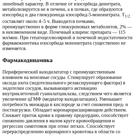
линейный характер. В отличие от изосорбида динитрата,
метаболизируется не в печени, а в почках, где образуются
изосорбид и два глюкуронида изосорбид-5-мононитрата. T
1/2
составляет около 4–5 ч. Выводится почками,
преимущественно в форме глюкуроновых метаболитов, 2% —
в неизмененном виде. Почечный клиренс препарата — 115
мл/мин. При гепатоцеллюлярной и почечной недостаточности
фармакокинетика изосорбида мононитрата существенно не
изменяется.
Фармакодинамика
Периферический вазодилататор с преимущественным
влиянием на венозные сосуды. Стимулирует образование
оксида азота (эндотелиального релаксирующего фактора) в
эндотелии сосудов, вызывающего активацию
внутриклеточной гуанилатциклазы, следствием чего является
увеличение цГМФ (медиатор вазодилатации). Уменьшает
потребность миокарда в кислороде за счет снижения пред- и
постнагрузки. Обладает коронарорасширяющим действием.
Снижает приток крови к правому предсердию, способствует
снижению давления в малом круге кровообращения и
регрессии симптомов при отеке легких. Способствует
перераспределению коронарного кровотока в области со