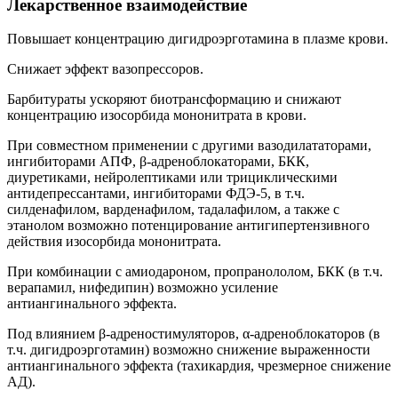
Лекарственное взаимодействие
Повышает концентрацию дигидроэрготамина в плазме крови.
Снижает эффект вазопрессоров.
Барбитураты ускоряют биотрансформацию и снижают
концентрацию изосорбида мононитрата в крови.
При совместном применении с другими вазодилататорами,
ингибиторами АПФ, β-адреноблокаторами, БКК,
диуретиками, нейролептиками или трициклическими
антидепрессантами, ингибиторами ФДЭ-5, в т.ч.
силденафилом, варденафилом, тадалафилом, а также с
этанолом возможно потенцирование антигипертензивного
действия изосорбида мононитрата.
При комбинации с амиодароном, пропранололом, БКК (в т.ч.
верапамил, нифедипин) возможно усиление
антиангинального эффекта.
Под влиянием β-адреностимуляторов, α-адреноблокаторов (в
т.ч. дигидроэрготамин) возможно снижение выраженности
антиангинального эффекта (тахикардия, чрезмерное снижение
АД).