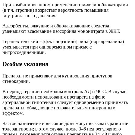
При комбинированном применении с м-холиноблокаторами
(в т.ч. атропин) возрастает вероятность повышения
внутриглазного давления.
Адсорбенты, вяжущие и обволакивающие средства
уменьшают всасывание изосорбида мононитрата в ЖКТ.
Терапевтический эффект норэпинефрина (норадреналина)
уменьшается при одновременном приеме с
нитросоединениями.
Особые указания
Препарат не применяют для купирования приступов
стенокардии.
В период терапии необходим контроль АД и ЧСС. В случае
необходимости использования препарата на фоне
артериальной гипотензии следует одновременно принимать
препараты, обладающие положительным инотропным
эффектом.
Частое назначение и высокие дозы могут вызывать развитие
толерантности; в этом случае, после 3–6 нед регулярного
приема, рекомендуется отмена препарата на 24–48 ч либо