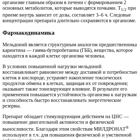
организме главным образом в печени с формированием 2
основных метаболитов, которые выводятся почками. T
при
1/2
приеме внутрь зависит от дозы, составляет 3–6 ч. Следовые
концентрации препарата длительно сохраняются в организме.
Фармакодинамика
Мельдоний является структурным аналогом предшественника
карнитина — гамма-бутиробетаина (ГББ), вещества, которое
находится в каждой клетке организма человека.
В условиях повышенной нагрузки мельдоний
восстанавливает равновесие между доставкой и потребностью
клеток в кислороде, устраняет накопление токсических
продуктов обмена в клетках, защищая их от повреждения;
оказывает также тонизирующее влияние. В результате его
применения повышается устойчивость организма к нагрузкам
и способность быстро восстанавливать энергетические
резервы.
Препарат обладает стимулирующим действием на ЦНС —
повышение двигательной активности и физической
®
выносливости. Благодаря этим свойствам МИЛДРОНАТ
используют в т.ч. для повышения физической и умственной