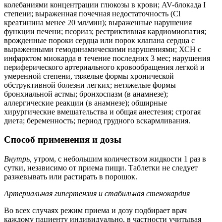
колебаниями концентрации глюкозы в крови; AV-блокада I
степени; выраженная почечная недостаточность (Cl
креатинина менее 20 мл/мин); выраженные нарушения
функции печени; псориаз; рестриктивная кардиомиопатия;
врожденные пороки сердца или порок клапана сердца с
выраженными гемодинамическими нарушениями; ХСН с
инфарктом миокарда в течение последних 3 мес; нарушения
периферического артериального кровообращения легкой и
умеренной степени, тяжелые формы хронической
обструктивной болезни легких; нетяжелые формы
бронхиальной астмы; бронхоспазм (в анамнезе);
аллергические реакции (в анамнезе); обширные
хирургические вмешательства и общая анестезия; строгая
диета; беременность; период грудного вскармливания.
Способ применения и дозы
Внутрь,
утром, с небольшим количеством жидкости 1 раз в
сутки, независимо от приема пищи. Таблетки не следует
разжевывать или растирать в порошок.
Артериальная гипертензия и стабильная стенокардия
Во всех случаях режим приема и дозу подбирает врач
каждому пациенту индивидуально, в частности учитывая