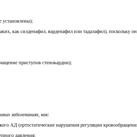
е установлены);
ких, как силденафил, варденафил или тадалафил), поскольку о
чащение приступов стенокардии);
ких заболеваниях, как:
кого АД (ортостатические нарушения регуляции кровообращения
епного давления;