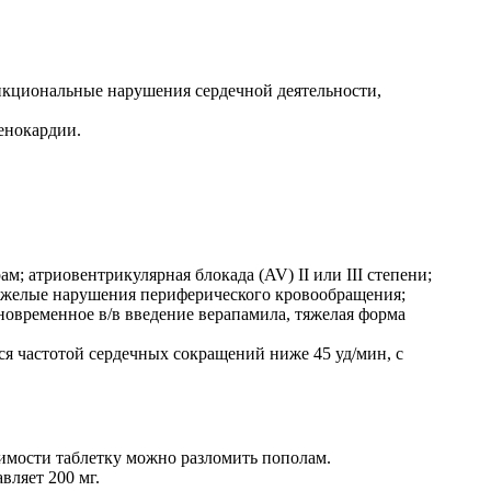
нкциональные нарушения сердечной деятельности,
енокардии.
; атриовентрикулярная блокада (AV) II или III степени;
 тяжелые нарушения периферического кровообращения;
дновременное в/в введение верапамила, тяжелая форма
я частотой сердечных сокращений ниже 45 уд/мин, с
имости таблетку можно разломить пополам.
вляет 200 мг.