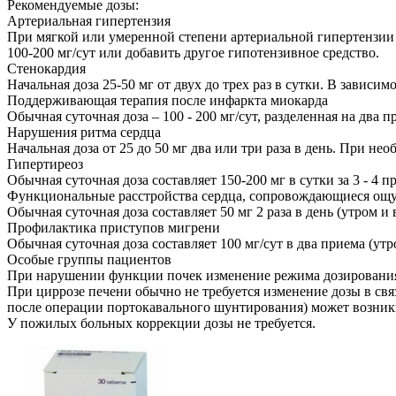
Рекомендуемые дозы:
Артериальная гипертензия
При мягкой или умеренной степени артериальной гипертензии н
100-200 мг/сут или добавить другое гипотензивное средство.
Стенокардия
Начальная доза 25-50 мг от двух до трех раз в сутки. В завис
Поддерживающая терапия после инфаркта миокарда
Обычная суточная доза – 100 - 200 мг/сут, разделенная на два п
Нарушения ритма сердца
Начальная доза от 25 до 50 мг два или три раза в день. При н
Гипертиреоз
Обычная суточная доза составляет 150-200 мг в сутки за 3 - 4 п
Функциональные расстройства сердца, сопровождающиеся ощ
Обычная суточная доза составляет 50 мг 2 раза в день (утром и
Профилактика приступов мигрени
Обычная суточная доза составляет 100 мг/сут в два приема (ут
Особые группы пациентов
При нарушении функции почек изменение режима дозирования 
При циррозе печени обычно не требуется изменение дозы в св
после операции портокавального шунтирования) может возник
У пожилых больных коррекции дозы не требуется.