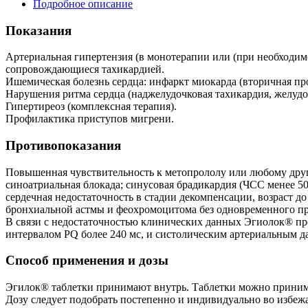
Подробное описание
Показания
Артериальная гипертензия (в монотерапии или (при необходим
сопровождающиеся тахикардией.
Ишемическая болезнь сердца: инфаркт миокарда (вторичная пр
Нарушения ритма сердца (наджелудочковая тахикардия, желудоч
Гипертиреоз (комплексная терапия).
Профилактика приступов мигрени.
Противопоказания
Повышенная чувствительность к метопрололу или любому другом
синоатриальная блокада; синусовая брадикардия (ЧСС менее 5
сердечная недостаточность в стадии декомпенсации, возраст д
бронхиальной астмы и феохромоцитома без одновременного пр
В связи с недостаточностью клинических данных Эгиолок® пр
интервалом PQ более 240 мс, и систолическим артериальным да
Способ применения и дозы
Эгилок® таблетки принимают внутрь. Таблетки можно принима
Дозу следует подобрать постепенно и индивидуально во избежа