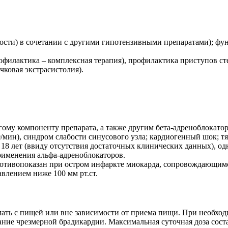
ости) в сочетании с другими гипотензивными препаратами); фу
офилактика – комплексная терапия), профилактика приступов ст
ковая экстрасистолия).
у компоненту препарата, а также другим бета-адреноблокаторам
0/мин), синдром слабости синусового узла; кардиогенный шок;
о 18 лет (ввиду отсутствия достаточных клинических данных), о
именения альфа-адреноблокаторов.
отивопоказан при остром инфаркте миокарда, сопровождающимс
влением ниже 100 мм рт.ст.
ть с пищей или вне зависимости от приема пищи. При необход
ние чрезмерной брадикардии. Максимальная суточная доза соста