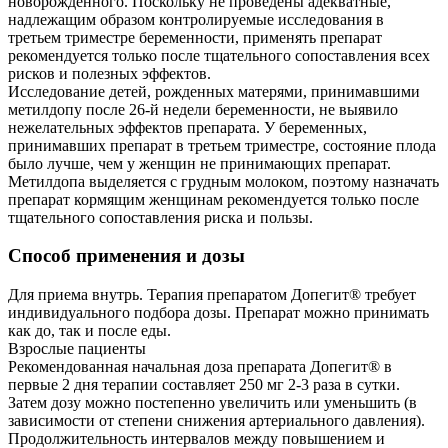
новорожденного. Поскольку не проведены адекватные,
надлежащим образом контролируемые исследования в
третьем триместре беременности, применять препарат
рекомендуется только после тщательного сопоставления всех
рисков и полезных эффектов.
Исследование детей, рожденных матерями, принимавшими
метилдопу после 26-й недели беременности, не выявило
нежелательных эффектов препарата. У беременных,
принимавших препарат в третьем триместре, состояние плода
было лучше, чем у женщин не принимающих препарат.
Метилдопа выделяется с грудным молоком, поэтому назначать
препарат кормящим женщинам рекомендуется только после
тщательного сопоставления риска и пользы.
Способ применения и дозы
Для приема внутрь. Терапия препаратом Допегит® требует
индивидуального подбора дозы. Препарат можно принимать
как до, так и после еды.
Взрослые пациенты
Рекомендованная начальная доза препарата Допегит® в
первые 2 дня терапии составляет 250 мг 2-3 раза в сутки.
Затем дозу можно постепенно увеличить или уменьшить (в
зависимости от степени снижения артериального давления).
Продолжительность интервалов между повышением и