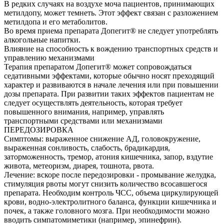
В редких случаях на воздухе моча пациентов, принимающих
метилдопу, может темнеть. Этот эффект связан с разложением
метилдопа и его метаболитов.
Во время приема препарата Допегит® не следует употреблять
алкогольные напитки.
Влияние на способность к вождению транспортных средств и
управлению механизмами
Терапия препаратом Допегит® может сопровождаться
седативными эффектами, которые обычно носят преходящий
характер и развиваются в начале лечения или при повышении
дозы препарата. При развитии таких эффектов пациентам не
следует осуществлять деятельность, которая требует
повышенного внимания, например, управлять
транспортными средствами или механизмами
ПЕРЕДОЗИРОВКА
Симптомы: выраженное снижение АД, головокружение,
выраженная сонливость, слабость, брадикардия,
заторможенность, тремор, атония кишечника, запор, вздутие
живота, метеоризм, диарея, тошнота, рвота.
Лечение: вскоре после передозировки - промывание желудка,
стимуляция рвоты могут снизить количество всосавшегося
препарата. Необходим контроль ЧСС, объема циркулирующей
крови, водно-электролитного баланса, функции кишечника и
почек, а также головного мозга. При необходимости можно
вводить симпатомиметики (например, эпинефрин).