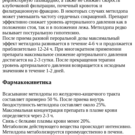
рефлекторную тахикардию, а также не снижает скорость
клубочковой фильтрации, почечный кровоток и
фильтрационную фракцию. В некоторых случаях метилдопа
может уменьшить частоту сердечных сокращений. Препарат
эффективно снижает уровень артериального давления как в
положении стоя, так и в положении лежа. Метилдопа редко
вызывает постуральную гипотензию.
После приема разовой пероральной дозы максимальный
эффект метилдопа развивается в течение 4-6 ч и продолжается
приблизительно 12-24 ч. При многократном применении
препарата максимальное снижение артериального давления
достигается на 2-3 сутки. После прекращения терапии
уровень артериального давления возвращается к исходным
значениям в течение 1-2 дней.
Фармакокинетика
Всасывание метилдопы из желудочно-кишечного тракта
составляет примерно 50 %. После приема внутрь
биодоступность метилдопа составляет около 25%.
Максимальная концентрация препарата в плазме крови
определяется через 2-3 ч.
Связь с белками плазмы крови менее 20%.
Метаболизм действующего вещества происходит интенсивно.
Метилдопа метаболизируется преимущественно в печени.