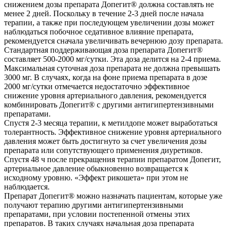
снижением дозы препарата Допегит® должна составлять не
менее 2 дней. Поскольку в течение 2-3 дней после начала
терапии, а также при последующем увеличении дозы может
наблюдаться побочное седативное влияние препарата,
рекомендуется сначала увеличивать вечернюю дозу препарата.
Стандартная поддерживающая доза препарата Допегит®
составляет 500-2000 мг/сутки. Эта доза делится на 2-4 приема.
Максимальная суточная доза препарата не должна превышать
3000 мг. В случаях, когда на фоне приема препарата в дозе
2000 мг/сутки отмечается недостаточно эффективное
снижение уровня артериального давления, рекомендуется
комбинировать Допегит® с другими антигипертензивными
препаратами.
Спустя 2-3 месяца терапии, к метилдопе может выработаться
толерантность. Эффективное снижение уровня артериального
давления может быть достигнуто за счет увеличения дозы
препарата или сопутствующего применения диуретиков.
Спустя 48 ч после прекращения терапии препаратом Допегит,
артериальное давление обыкновенно возвращается к
исходному уровню. «Эффект рикошета» при этом не
наблюдается.
Препарат Допегит® можно назначать пациентам, которые уже
получают терапию другими антигипертензивными
препаратами, при условии постепенной отмены этих
препаратов. В таких случаях начальная доза препарата