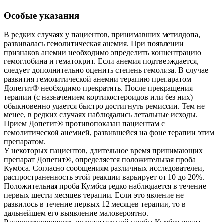
Особые указания
В редких случаях у пациентов, принимавших метилдопа,
развивалась гемолитическая анемия. При появлении
признаков анемии необходимо определить концентрацию
гемоглобина и гематокрит. Если анемия подтверждается,
следует дополнительно оценить степень гемолиза. В случае
развития гемолитической анемии терапию препаратом
Допегит® необходимо прекратить. После прекращения
терапии (с назначением кортикостероидов или без них)
обыкновенно удается быстро достигнуть ремиссии. Тем не
менее, в редких случаях наблюдались летальные исходы.
Прием Допегит® противопоказан пациентам с
гемолитической анемией, развившейся на фоне терапии этим
препаратом.
У некоторых пациентов, длительное время принимающих
препарат Допегит®, определяется положительная проба
Кумбса. Согласно сообщениям различных исследователей,
распространенность этой реакции варьирует от 10 до 20%.
Положительная проба Кумбса редко наблюдается в течение
первых шести месяцев терапии. Если это явление не
развилось в течение первых 12 месяцев терапии, то в
дальнейшем его выявление маловероятно.
Распространенность положительной пробы Кумбса носит