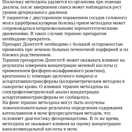
Поскольку метилдопа удаляется из организма при помощи
диализа, после завершения сеанса может наблюдаться рост
уровня артериального давления.
У пациентов с двусторонним поражением сосудов головного
мозга (цереброваскулярная болезнь) прием метилдопа может
сопровождаться непроизвольными хореоатетотическими
движениями. В таких случаях терапию препаратом
необходимо прекратить.
Препарат Допегит® необходимо с большой осторожностью
применять при лечении больных печеночной порфирией и их
близких родственников.
Терапия препаратом Допегит® может оказывать влияние на
результаты измерения концентрации мочевой кислоты (с
применением фосфорно-вольфрамового реактива),
креатинина (с помощью щелочного пикрата) и
аспартатаминотрансферазы (колориметрическим методом) в
сыворотке крови. О влиянии терапии метилдопы на
спектрофотометрический анализ концентрации
аспартатаминотрансферазы не сообщалось.
На фоне терапии метилдопа могут быть получены
ложноположительные результаты определения содержания
катехоламинов в моче флуоресцентным методом, что
осложняет диагностику феохромоцитомы. В то же время,
метилдопа не оказывает влияния на оценку концентрации
ванилилминдальной кислоты в моче.