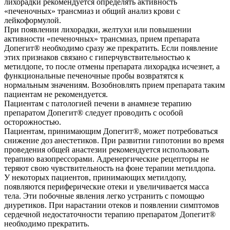
лихорадки рекомендуется определять активность
«печеночных» трансмиаз и общий анализ крови с
лейкоформулой.
При появлении лихорадки, желтухи или повышении
активности «печеночных» трансмиаз, прием препарата
Допегит® необходимо сразу же прекратить. Если появление
этих признаков связано с гиперчувствительностью к
метилдопе, то после отмены препарата лихорадка исчезнет, а
функциональные печеночные пробы возвратятся к
нормальным значениям. Возобновлять прием препарата таким
пациентам не рекомендуется.
Пациентам с патологией печени в анамнезе терапию
препаратом Допегит® следует проводить с особой
осторожностью.
Пациентам, принимающим Допегит®, может потребоваться
снижение доз анестетиков. При развитии гипотонии во время
проведения общей анастезии рекомендуется использовать
терапию вазопрессорами. Адренергические рецепторы не
теряют свою чувствительность на фоне терапии метилдопа.
У некоторых пациентов, принимающих метилдопу,
появляются периферические отеки и увеличивается масса
тела. Эти побочные явления легко устранить с помощью
диуретиков. При нарастании отеков и появлении симптомов
сердечной недостаточности терапию препаратом Допегит®
необходимо прекратить.