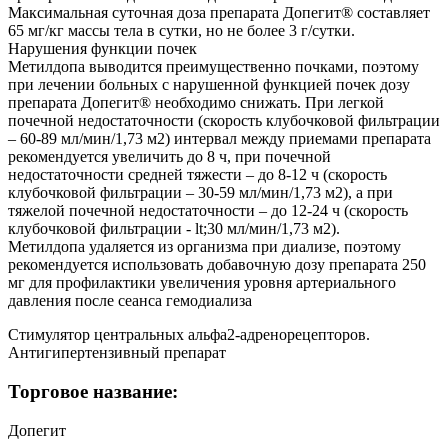
Максимальная суточная доза препарата Допегит® составляет
65 мг/кг массы тела в сутки, но не более 3 г/сутки.
Нарушения функции почек
Метилдопа выводится преимущественно почками, поэтому
при лечении больных с нарушенной функцией почек дозу
препарата Допегит® необходимо снижать. При легкой
почечной недостаточности (скорость клубочковой фильтрации
– 60-89 мл/мин/1,73 м2) интервал между приемами препарата
рекомендуется увеличить до 8 ч, при почечной
недостаточности средней тяжести – до 8-12 ч (скорость
клубочковой фильтрации – 30-59 мл/мин/1,73 м2), а при
тяжелой почечной недостаточности – до 12-24 ч (скорость
клубочковой фильтрации - lt;30 мл/мин/1,73 м2).
Метилдопа удаляется из организма при диализе, поэтому
рекомендуется использовать добавочную дозу препарата 250
мг для профилактики увеличения уровня артериального
давления после сеанса гемодиализа
Стимулятор центральных альфа2-адренорецепторов.
Антигипертензивный препарат
Торговое название:
Допегит