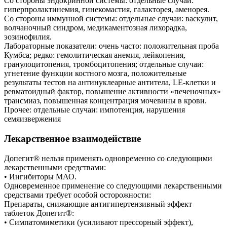
Со стороны эндокринной системы: отдельные случаи:
гиперпролактинемия, гинекомастия, галакторея, аменорея.
Со стороны иммунной системы: отдельные случаи: васкулит,
волчаночный синдром, медикаментозная лихорадка,
эозинофилия.
Лабораторные показатели: очень часто: положительная проба
Кумбса; редко: гемолитическая анемия, лейкопения,
гранулоцитопения, тромбоцитопения; отдельные случаи:
угнетение функции костного мозга, положительные
результаты тестов на антинуклеарные антитела, LE-клетки и
ревматоидный фактор, повышение активности «печеночных»
трансмиаз, повышенная концентрация мочевины в крови.
Прочее: отдельные случаи: импотенция, нарушения
семяизвержения
Лекарственное взаимодействие
Допегит® нельзя применять одновременно со следующими
лекарственными средствами:
• Ингибиторы МАО.
Одновременное применение со следующими лекарственными
средствами требует особой осторожности:
Препараты, снижающие антигипертензивный эффект
таблеток Допегит®:
• Симпатомиметики (усиливают прессорный эффект),