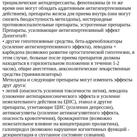
трициклические антидепрессанты, фенотиазины (в то же
время они могут обладать аддитивным антигипертензивным
действием), препараты железа для приема внутрь (они могут
снизить биодоступность метилдопы), нестероидные
противовоспалительные препараты, эстрогенные препараты.
Препараты, усиливающие антигипертензивный эффект
Допегита®:
• другие гипотензивные средства, бета-адреноблокаторы
(усиление антигипертензивного эффекта), леводопа +
карбидопа (возможно развитие ортостатической гипотензии, в
этом случае, больные после приема препаратов должны
находиться в горизонтальном положении в течении 1-2
часов), общие анестетики, анксиолитические лекарственные
средства (транквилизаторы)
Метилдопа и следующие препараты могут изменить эффекты
друг друга:
• литий (опасность усиления токсичности лития), леводопа
(снижение антипаркинсонического эффекта и усиление
нежелательного действия на ЦНС), этанол и другие
препараты, угнетающие ЦНС (усилении депрессии),
антикоагулянты (усиление антикоагулянтного эффекта,
опасность кровотечения), бромокриптин (возможно
нежелательное влияние на концентрацию пролактина),
галоперидол (возможно нарушение когнитивных функций -
дезориентация и спутанное состояние сознания).