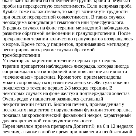
оказывает влияния на определение группы крови и результат
пробы на перекрестную совместимость. Если непрямая проба
Кумбса тоже положительна, то могут возникнуть трудности
при оценке перекрестной совместимости. В таких случаях
необходима консультация гематолога или трансфузиолога.
В редких случаях на фоне терапии метилдопой наблюдалось
развитие обратимой лейкопении и гранулоцитопении. После
прекращения терапии количество гранулоцитов возвращалось
к норме. Кроме того, у пациентов, принимавших метилдопу,
регистрировались редкие случаи обратимой
тромбоцитопении.
У некоторых пациентов в течение первых трех недель
терапии препаратом наблюдалась лихорадка, которая иногда
сопровождалась эозинофилией или повышение активности
«печеночных» трансмиаз. Кроме того, прием метилдопы
может сопровождаться развитием желтухи. Желтуха обычно
появляется в течение первых 2-3 месяцев терапии. В
некоторых случаях на фоне желтухи подтверждался холестаз.
Очень редко у пациентов развивался фатальный
некротический гепатит. Биопсия печени, произведенная у
нескольких пациентов с нарушениями функции этого органа,
показала микроскопический фокальный некроз, характерный
для лекарственной гиперчувствительности.
Перед началом приема препарата Допегит®, на 6 и 12 неделях
лечения, а также в любое время при появлении необъяснимой