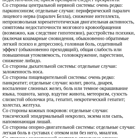
Со стороны центральной нервной системы: очень редко:
паркинсонизм; отдельные случаи: периферический паралич
лицевого нерва (паралич Белла), снижение интеллекта,
непроизвольная хореоатетотическая двигательная активность,
симптомы недостаточности мозгового кровообращения
(возможно, как следствие гипотензии), расстройства психики,
(включая кошмарные сновидения, обыкновенно обратимые
легкий психоз и депрессию), головная боль, седативный
эффект (обыкновенно преходящий), общая слабость или
повышенная утомляемость, головокружение, парестезии,
снижение либидо.
Со стороны дыхательной системы: отдельные случаи:
заложенность носа.
Со стороны пищеварительной системы: очень редко:
панкреатит; отдельные случаи: колит, рвота, диарея,
воспаление слюнных желез, боль или темное окрашивание
языка, тошнота, запор, вздутие живота, метеоризм, сухость
слизистой оболочки рта, гепатит, некротический гепатит;
холестаз, желтуха.
Со стороны кожных покровов: отдельные случаи:
токсический эпидермальный некролиз, экзема или сыпь,
напоминающая лишай.
Со стороны опорно-двигательной системы: отдельные случаи:
легкая боль в суставах с отеком или без него, миалгия.