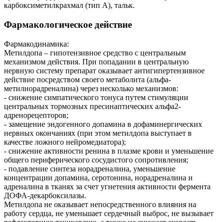
карбоксиметилкрахмал (тип А), тальк.
Фармакологическое действие
Фармакодинамика:
Метилдопа – гипотензивное средство с центральным
механизмом действия. При попадании в центральную
нервную систему препарат оказывает антигипертензивное
действие посредством своего метаболита (альфа-
метилнорадреналина) через несколько механизмов:
- снижение симпатического тонуса путем стимуляции
центральных тормозных пресинаптических альфа2-
адренорецепторов;
- замещение эндогенного допамина в дофаминергических
нервных окончаниях (при этом метилдопа выступает в
качестве ложного нейромедиатора);
- снижение активности ренина в плазме крови и уменьшение
общего периферического сосудистого сопротивления;
- подавление синтеза норадреналина, уменьшение
концентрации допамина, серотонина, норадреналина и
адреналина в тканях за счет угнетения активности фермента
ДОФА-декарбоксилазы.
Метилдопа не оказывает непосредственного влияния на
работу сердца, не уменьшает сердечный выброс, не вызывает