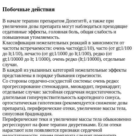
Побочные действия
В начале терапии препаратом Допегит®, а также при
увеличении дозы препарата могут наблюдаться преходящие
седативные эффекты, головная боль, общая слабость и
повышенная утомляемость.
Классификация нежелательных реакций в зависимости от
частоты встречаемости: очень часто(gt;1/10), часто (от gt;1/100
до lt;1/10), нечасто (от gt;1/1000 до lt;1/100), редко (от
gt;1/10000 до lt; 1/1000), очень редко (lt;1/10000), отдельные
случаи.
В каждой из указанных категорий нежелательные эффекты
представлены в порядке убывания серьезности.
Со стороны сердечно-сосудистой системы: очень редко:
прогрессирование стенокардии, миокардит, перикардит;
отдельные случаи: застойная сердечная недостаточность,
длительная гиперчувствительность каротидного синуса,
ортостатическая гипотензия (рекомендуется снижение дозы
препарата), периферические отеки, увеличение массы тела,
синусовая брадикардия.
Периферические теки и увеличение массы тела обыкновенно
регрессируют на фоне терапии диуретиками. Если отеки
нарастают или появляются признаки сердечной
недостаточности, прием препарата следует прекратить.