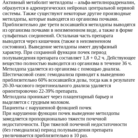
Активный метаболит метилдопы – альфа-метилнорадреналин,
образуется в адренергических нейронах центральной нервной
системы. Также существуют некоторые другие производные
метилдопы, которые выводятся из организма почками.
Приблизительно две трети всосавшейся метилдопы выводятся
из организма почками в неизмененном виде, а также в форме
сульфатных соединений. Остальная часть препарата
выводится через кишечник (также в неизмененном
состоянии). Выведение метилдопы имеет двухфазный
характер. При сохранной функции почек период
полувыведения препарата составляет 1,8 + 0,2 ч. Действующее
вещество полностью выводится из организма в течение 36 ч.
Метилдопа удаляется из организма с помощью диализа.
Шестичасовой сеанс гемодиализа приводит к выведению
приблизительно 60% всосавшейся дозы, тогда как в результате
20-30-часового перитонеального диализа удаляется
ориентировочно 22-39% препарата.
Метилдопа проникает через плацентарный барьер и
выделяется с грудным молоком.
Пациенты с нарушенной функцией почек
При нарушении функции почек выведение метилдопы
замедляется пропорционально тяжести почечной
недостаточности. При тяжелой почечной недостаточности
(без гемодиализа) период полувыведения препарата
увеличивается приблизительно в 10 раз.