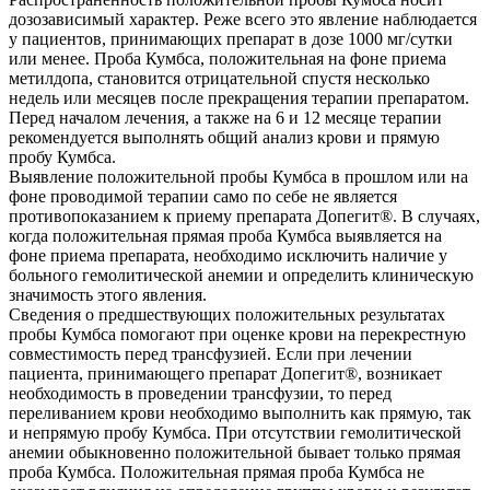
дозозависимый характер. Реже всего это явление наблюдается
у пациентов, принимающих препарат в дозе 1000 мг/сутки
или менее. Проба Кумбса, положительная на фоне приема
метилдопа, становится отрицательной спустя несколько
недель или месяцев после прекращения терапии препаратом.
Перед началом лечения, а также на 6 и 12 месяце терапии
рекомендуется выполнять общий анализ крови и прямую
пробу Кумбса.
Выявление положительной пробы Кумбса в прошлом или на
фоне проводимой терапии само по себе не является
противопоказанием к приему препарата Допегит®. В случаях,
когда положительная прямая проба Кумбса выявляется на
фоне приема препарата, необходимо исключить наличие у
больного гемолитической анемии и определить клиническую
значимость этого явления.
Сведения о предшествующих положительных результатах
пробы Кумбса помогают при оценке крови на перекрестную
совместимость перед трансфузией. Если при лечении
пациента, принимающего препарат Допегит®, возникает
необходимость в проведении трансфузии, то перед
переливанием крови необходимо выполнить как прямую, так
и непрямую пробу Кумбса. При отсутствии гемолитической
анемии обыкновенно положительной бывает только прямая
проба Кумбса. Положительная прямая проба Кумбса не