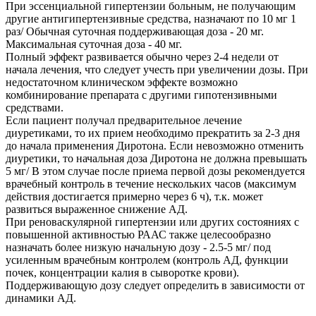
При эссенциальной гипертензии больным, не получающим
другие антигипертензивные средства, назначают по 10 мг 1
раз/ Обычная суточная поддерживающая доза - 20 мг.
Максимальная суточная доза - 40 мг.
Полный эффект развивается обычно через 2-4 недели от
начала лечения, что следует учесть при увеличении дозы. При
недостаточном клиническом эффекте возможно
комбинирование препарата с другими гипотензивными
средствами.
Если пациент получал предварительное лечение
диуретиками, то их прием необходимо прекратить за 2-3 дня
до начала применения Диротона. Если невозможно отменить
диуретики, то начальная доза Диротона не должна превышать
5 мг/ В этом случае после приема первой дозы рекомендуется
врачебный контроль в течение нескольких часов (максимум
действия достигается примерно через 6 ч), т.к. может
развиться выраженное снижение АД.
При реноваскулярной гипертензии или других состояниях с
повышенной активностью РААС также целесообразно
назначать более низкую начальную дозу - 2.5-5 мг/ под
усиленным врачебным контролем (контроль АД, функции
почек, концентрации калия в сыворотке крови).
Поддерживающую дозу следует определить в зависимости от
динамики АД.