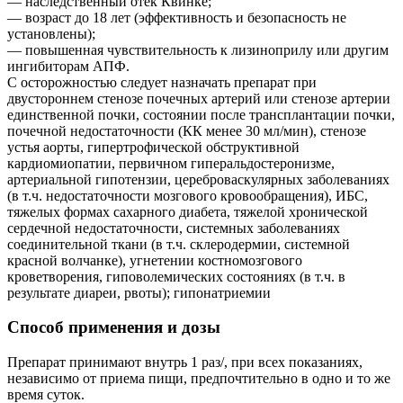
— наследственный отек Квинке;
— возраст до 18 лет (эффективность и безопасность не
установлены);
— повышенная чувствительность к лизиноприлу или другим
ингибиторам АПФ.
С осторожностью следует назначать препарат при
двустороннем стенозе почечных артерий или стенозе артерии
единственной почки, состоянии после трансплантации почки,
почечной недостаточности (КК менее 30 мл/мин), стенозе
устья аорты, гипертрофической обструктивной
кардиомиопатии, первичном гиперальдостеронизме,
артериальной гипотензии, цереброваскулярных заболеваниях
(в т.ч. недостаточности мозгового кровообращения), ИБС,
тяжелых формах сахарного диабета, тяжелой хронической
сердечной недостаточности, системных заболеваниях
соединительной ткани (в т.ч. склеродермии, системной
красной волчанке), угнетении костномозгового
кроветворения, гиповолемических состояниях (в т.ч. в
результате диареи, рвоты); гипонатриемии
Способ применения и дозы
Препарат принимают внутрь 1 раз/, при всех показаниях,
независимо от приема пищи, предпочтительно в одно и то же
время суток.