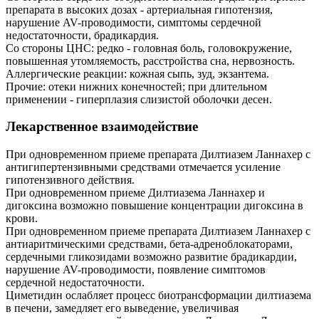
препарата в высоких дозах - артериальная гипотензия,
нарушение AV-проводимости, симптомы сердечной
недостаточности, брадикардия.
Со стороны ЦНС: редко - головная боль, головокружение,
повышенная утомляемость, расстройства сна, нервозность.
Аллергические реакции: кожная сыпь, зуд, экзантема.
Прочие: отеки нижних конечностей; при длительном
применении - гиперплазия слизистой оболочки десен.
Лекарственное взаимодействие
При одновременном приеме препарата Дилтиазем Ланнахер с
антигипертензивными средствами отмечается усиление
гипотензивного действия.
При одновременном приеме Дилтиазема Ланнахер и
дигоксина возможно повышение концентрации дигоксина в
крови.
При одновременном приеме препарата Дилтиазем Ланнахер с
антиаритмическими средствами, бета-адреноблокаторами,
сердечными гликозидами возможно развитие брадикардии,
нарушение AV-проводимости, появление симптомов
сердечной недостаточности.
Циметидин ослабляет процесс биотрансформации дилтиазема
в печени, замедляет его выведение, увеличивая