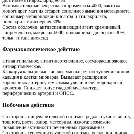
дилтиазема гидрохлорид 90 мг
Вспомогательные вещества: гипромеллоза-4000, лактозы
моногидрат, магния стеарат, сополимер аммония метакрилата,
сополимер метакриловой кислоты и этилакрилата,
полиакрилат дисперсия 30%.
Состав оболочки: антивспенивающий агент кремниевый,
гипромеллоза, макрогол-6000, полиакрилат дисперсия 30%,
тальк, титана диоксид
Фармакологическое действие
антиангинальное, антигипертензивное, сосудорасширяющее,
антиаритмическое.
Блокируя кальциевые каналы, уменьшает поступление ионов
кальция в клетки миокарда. Вызывает расширение
коронарных артерий, тем самым увеличивает коронарный
кровоток. Снижает тонус гладкой мускулатуры
периферических артерий и ОПСС.
Побочные действия
Со стороны пищеварительной системы: редко - сухость во рту,
тошнота, рвота, запор, метеоризм, изжога; возможно
повышение активности печеночных трансаминаз.
Со стороны сердечно-сосудистой системы: редко при приеме