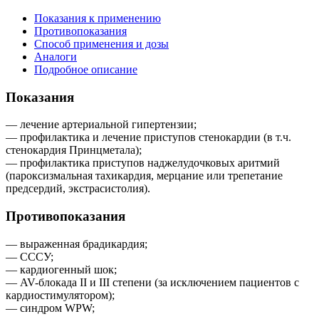
Показания к применению
Противопоказания
Способ применения и дозы
Аналоги
Подробное описание
Показания
— лечение артериальной гипертензии;
— профилактика и лечение приступов стенокардии (в т.ч.
стенокардия Принцметала);
— профилактика приступов наджелудочковых аритмий
(пароксизмальная тахикардия, мерцание или трепетание
предсердий, экстрасистолия).
Противопоказания
— выраженная брадикардия;
— СССУ;
— кардиогенный шок;
— AV-блокада II и III степени (за исключением пациентов с
кардиостимулятором);
— синдром WPW;