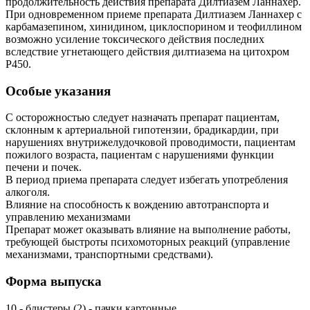
продолжительность действия препарата Дилтиазем Ланнахер.
При одновременном приеме препарата Дилтиазем Ланнахер с
карбамазепином, хинидином, циклоспорином и теофиллином
возможно усиление токсического действия последних
вследствие угнетающего действия дилтиазема на цитохром
Р450.
Особые указания
С осторожностью следует назначать препарат пациентам,
склонным к артериальной гипотензии, брадикардии, при
нарушениях внутрижелудочковой проводимости, пациентам
пожилого возраста, пациентам с нарушениями функции
печени и почек.
В период приема препарата следует избегать употребления
алкоголя.
Влияние на способность к вождению автотранспорта и
управлению механизмами
Препарат может оказывать влияние на выполнение работы,
требующей быстроты психомоторных реакций (управление
механизмами, транспортными средствами).
Форма выпуска
10 - блистеры (2) - пачки картонные