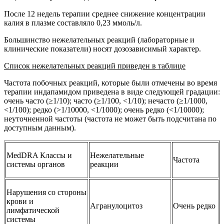
После 12 недель терапии среднее снижение концентрации
калия в плазме составляло 0,23 ммоль/л.
Большинство нежелательных реакций (лабораторные и
клинические показатели) носят дозозависимый характер.
Список нежелательных реакций
приведен в таблице
Частота побочных реакций, которые были отмечены во время
терапии индапамидом приведена в виде следующей градации:
очень часто (≥1/10); часто (≥1/100, <1/10); нечасто (≥1/1000,
<1/100); редко (>1/10000, <1/1000); очень редко (<1/10000);
неуточненной частоты (частота не может быть подсчитана по
доступным данным).
MedDRA Классы и
Нежелательные
Частота
системы органов
реакции
Нарушения со стороны
крови и
Агранулоцитоз
Очень редко
лимфатической
системы