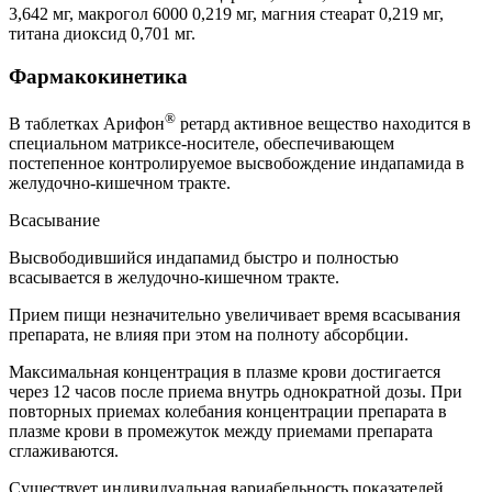
3,642 мг, макрогол 6000 0,219 мг, магния стеарат 0,219 мг,
титана диоксид 0,701 мг.
Фармакокинетика
®
В таблетках Арифон
ретард активное вещество находится в
специальном матриксе-носителе, обеспечивающем
постепенное контролируемое высвобождение индапамида в
желудочно-кишечном тракте.
Всасывание
Высвободившийся индапамид быстро и полностью
всасывается в желудочно-кишечном тракте.
Прием пищи незначительно увеличивает время всасывания
препарата, не влияя при этом на полноту абсорбции.
Максимальная концентрация в плазме крови достигается
через 12 часов после приема внутрь однократной дозы. При
повторных приемах колебания концентрации препарата в
плазме крови в промежуток между приемами препарата
сглаживаются.
Существует индивидуальная вариабельность показателей