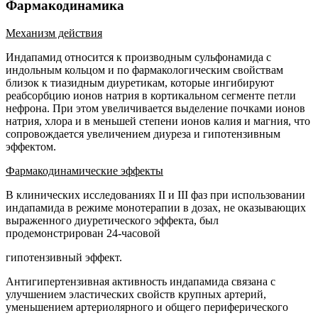
Фармакодинамика
Механизм действия
Индапамид относится к производным сульфонамида с
индольным кольцом и по фармакологическим свойствам
близок к тиазидным диуретикам, которые ингибируют
реабсорбцию ионов натрия в кортикальном сегменте петли
нефрона. При этом увеличивается выделение почками ионов
натрия, хлора и в меньшей степени ионов калия и магния, что
сопровождается увеличением диуреза и гипотензивным
эффектом.
Фармакодинамические эффекты
В клинических исследованиях II и III фаз при использовании
индапамида в режиме монотерапии в дозах, не оказывающих
выраженного диуретического эффекта, был
продемонстрирован 24-часовой
гипотензивный эффект.
Антигипертензивная активность индапамида связана с
улучшением эластических свойств крупных артерий,
уменьшением артериолярного и общего периферического