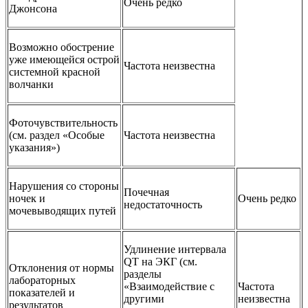
Очень редко
Джонсона
Возможно обострение
уже имеющейся острой
Частота неизвестна
системной красной
волчанки
Фоточувствительность
(см. раздел «Особые
Частота неизвестна
указания»)
Нарушения со стороны
Почечная
ночек и
Очень редко
недостаточность
мочевыводящих путей
Удлинение интервала
QT на ЭКГ (см.
Отклонения от нормы
разделы
лабораторных
«Взаимодействие с
Частота
показателей и
другими
неизвестна
результатов