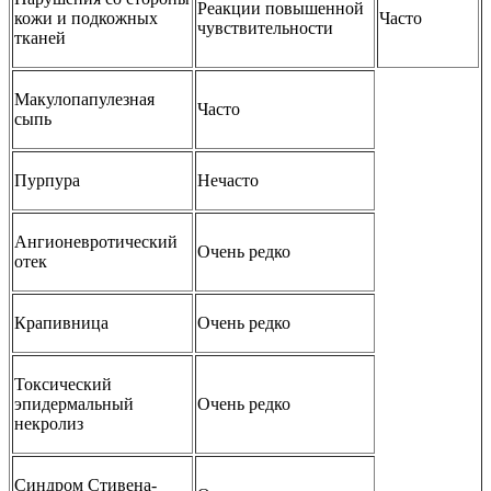
Реакции повышенной
кожи и подкожных
Часто
чувствительности
тканей
Макулопапулезная
Часто
сыпь
Пурпура
Нечасто
Ангионевротический
Очень редко
отек
Крапивница
Очень редко
Токсический
эпидермальный
Очень редко
некролиз
Синдром Стивена-