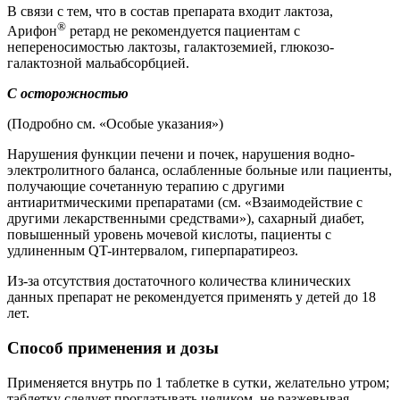
В связи с тем, что в состав препарата входит лактоза,
®
Арифон
ретард не рекомендуется пациентам с
непереносимостью лактозы, галактоземией, глюкозо-
галактозной мальабсорбцией.
С осторожностью
(Подробно см. «Особые указания»)
Нарушения функции печени и почек, нарушения водно-
электролитного баланса, ослабленные больные или пациенты,
получающие сочетанную терапию с другими
антиаритмическими препаратами (см. «Взаимодействие с
другими лекарственными средствами»), сахарный диабет,
повышенный уровень мочевой кислоты, пациенты с
удлиненным QT-интервалом, гиперпаратиреоз.
Из-за отсутствия достаточного количества клинических
данных препарат не рекомендуется применять у детей до 18
лет.
Способ применения и дозы
Применяется внутрь по 1 таблетке в сутки, желательно утром;
таблетку следует проглатывать целиком, не разжевывая,