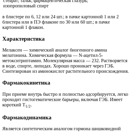
стеарат; тальк; фармацевтическая глазурь;
изопропиловый спирт
в блистере по 6, 12 или 24 шт.; в пачке картонной 1 или 2
блистера или в ПЭ флаконе по 30 или 60 шт.; в пачке
картонной 1 флакон.
Характеристика
Мелаксен — химический аналог биогенного амина
мелатонина. Химическая формула — N-ацетил-5-
метокситриптамин. Молекулярная масса — 232. Растворяется
в воде, спирте, липидах. Хорошо проникает через ГЭБ.
Синтезирован из аминокислот растительного происхождения.
Фармакокинетика
При приеме внутрь быстро и полностью адсорбируется, легко
проходит гистогематические барьеры, включая ГЭБ. Имеет
короткий T
.
1/2
Фармакодинамика
Является синтетическим аналогом гормона шишковидной