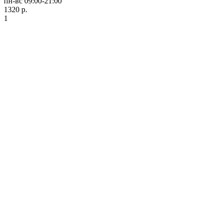
пн-вс 09:00-21:00
1320 р.
1