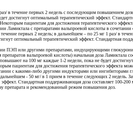
раз/ в течение первых 2 недель с последующим повышением дозы 
 будет достигнут оптимальный терапевтический эффект. Стандар
. Некоторым пациентам для достижения терапевтического эффекта
ии Ламиктала с препаратами вальпроевой кислоты в сочетании
в течение первых 2 недель; в дальнейшем – по 25 мг 1 раз/ в теч
достигнут оптимальный терапевтический эффект. Стандартная по
апии ПЭП или другими препаратами, индуцирующими глюкурони
препаратов вальпроевой кислоты) начальная доза Ламиктала сост
зу повышают на 100 мг каждые 1-2 недели, пока не будет достиг
торым пациентам для достижения терапевтического эффекта може
етании с какими-либо другими индукторами или ингибиторами г
в дальнейшем - 50 мг/ в 1 прием в течение следующих 2 недель. 
 эффект. Стандартная поддерживающая доза составляет 100-200 м
озу препарата и рекомендованный режим повышения доз.