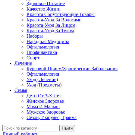
Здоровое Питание
Качество Жизни
Красота Сопутствующие Товары
Красота-Уход За Волосами
Красота-Уход За Лицом
Красота-Уход За Телом
Наборы
Народная Медицина
Офтальмология
Профилактика
Спорт
Лечение
Курсовой Прием/Хронические Заболевания
Офтальмология
Уход (Лечение)
Уход (Предметы)
Семья
Дети От 3-Х Лет
Женское Здоровье
Мама И Малыш
Мужское Здоровье
Сезон, Импульс, Травма
Найти
Личный кабинет