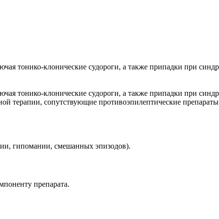
чая тонико-клонические судороги, а также припадки при синдр
чая тонико-клонические судороги, а также припадки при синдр
нной терапии, сопутствующие противоэпилептические препараты
ии, гипомании, смешанных эпизодов).
мпоненту препарата.