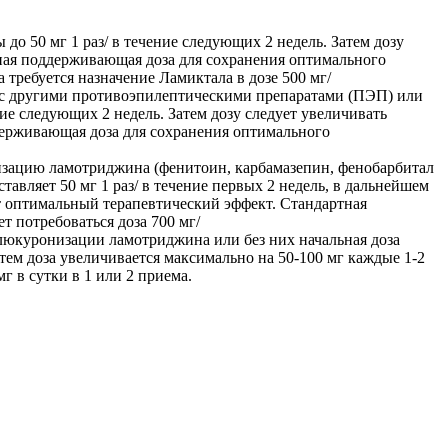
до 50 мг 1 раз/ в течение следующих 2 недель. Затем дозу
тная поддерживающая доза для сохранения оптимального
 требуется назначение Ламиктала в дозе 500 мг/
 с другими противоэпилептическими препаратами (ПЭП) или
ение следующих 2 недель. Затем дозу следует увеличивать
ддерживающая доза для сохранения оптимального
зацию ламотриджина (фенитоин, карбамазепин, фенобарбитал
авляет 50 мг 1 раз/ в течение первых 2 недель, в дальнейшем
нут оптимальный терапевтический эффект. Стандартная
т потребоваться доза 700 мг/
люкуронизации ламотриджина или без них начальная доза
Затем доза увеличивается максимально на 50-100 мг каждые 1-2
г в сутки в 1 или 2 приема.