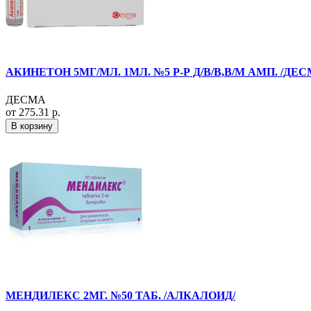
АКИНЕТОН 5МГ/МЛ. 1МЛ. №5 Р-Р Д/В/В,В/М АМП. /ДЕ
ДЕСМА
от 275.31 р.
В корзину
МЕНДИЛЕКС 2МГ. №50 ТАБ. /АЛКАЛОИД/