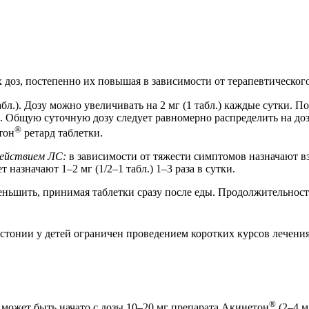
доз, постепенно их повышая в зависимости от терапевтическог
табл.). Дозу можно увеличивать на 2 мг (1 табл.) каждые сутки. П
л.). Общую суточную дозу следует равномерно распределить на д
®
тон
ретард таблетки.
действием ЛС:
в зависимости от тяжести симптомов назначают взро
 назначают 1–2 мг (1/2–1 табл.) 1–3 раза в сутки.
шить, принимая таблетки сразу после еды. Продолжительность 
стонии у детей ограничен проведением коротких курсов лечения
®
 может быть начато с дозы 10–20 мг препарата Акинетон
(2–4 м