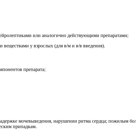
нейролептиками или аналогично действующими препаратами;
еществами у взрослых (для в/м и в/в введения).
мпонентов препарата;
задержке мочевыведения, нарушении ритма сердца; пожилым бо
еским припадкам.