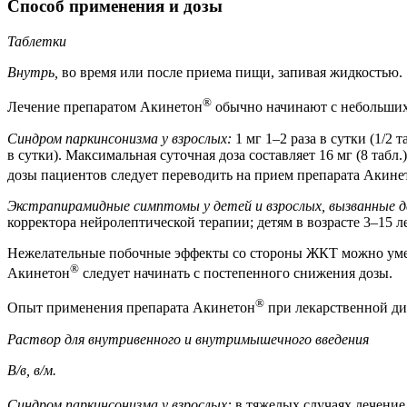
Способ применения и дозы
Таблетки
Внутрь,
во время или после приема пищи, запивая жидкостью.
®
Лечение препаратом Акинетон
обычно начинают с небольших 
Синдром паркинсонизма у взрослых:
1 мг 1–2 раза в сутки (1/2 
в сутки). Максимальная суточная доза составляет 16 мг (8 таб
дозы пациентов следует переводить на прием препарата Акине
Экстрапирамидные симптомы у детей и взрослых, вызванные 
корректора нейролептической терапии; детям в возрасте 3–15 лет
Нежелательные побочные эффекты со стороны ЖКТ можно умень
®
Акинетон
следует начинать с постепенного снижения дозы.
®
Опыт применения препарата Акинетон
при лекарственной ди
Раствор для внутривенного и внутримышечного введения
В/в, в/м.
Синдром паркинсонизма у взрослых:
в тяжелых случаях лечение