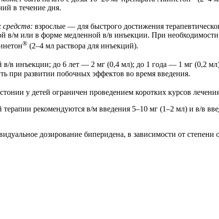
ний в течение дня.
 средств:
взрослые — для быстрого достижения терапевтическог
ой в/м или в форме медленной в/в инъекции. При необходимости 
®
кинетон
(2–4 мл раствора для инъекций).
 в/в инъекции; до 6 лет — 2 мг (0,4 мл); до 1 года — 1 мг (0,2 м
ть при развитии побочных эффектов во время введения.
стонии у детей ограничен проведением коротких курсов лечения
терапии рекомендуются в/м введения 5–10 мг (1–2 мл) и в/в вве
идуальное дозирование биперидена, в зависимости от степени о