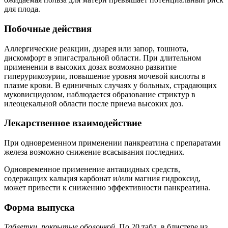
для плода.
Побочные действия
Аллергические реакции, диарея или запор, тошнота,
дискомфорт в эпигастральной области. При длительном
применении в высоких дозах возможно развитие
гиперурикозурии, повышение уровня мочевой кислоты в
плазме крови. В единичных случаях у больных, страдающих
муковисцидозом, наблюдается образование стриктур в
илеоцекальной области после приема высоких доз.
Лекарственное взаимодействие
При одновременном применении панкреатина с препаратами
железа возможно снижение всасывания последних.
Одновременное применение антацидных средств,
содержащих кальция карбонат и/или магния гидроксид,
может привести к снижению эффективности панкреатина.
Форма выпуска
Таблетки, покрытые оболочкой.
По 20 табл. в блистере из