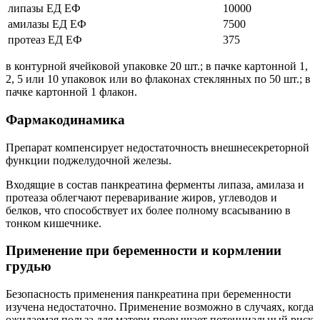
липазы ЕД ЕФ
10000
амилазы ЕД ЕФ
7500
протеаз ЕД ЕФ
375
в контурной ячейковой упаковке 20 шт.; в пачке картонной 1,
2, 5 или 10 упаковок или во флаконах стеклянных по 50 шт.; в
пачке картонной 1 флакон.
Фармакодинамика
Препарат компенсирует недостаточность внешнесекреторной
функции поджелудочной железы.
Входящие в состав панкреатина ферменты липаза, амилаза и
протеаза облегчают переваривание жиров, углеводов и
белков, что способствует их более полному всасыванию в
тонком кишечнике.
Применение при беременности и кормлении
грудью
Безопасность применения панкреатина при беременности
изучена недостаточно. Применение возможно в случаях, когда
ожидаемая польза для матери превышает потенциальный риск