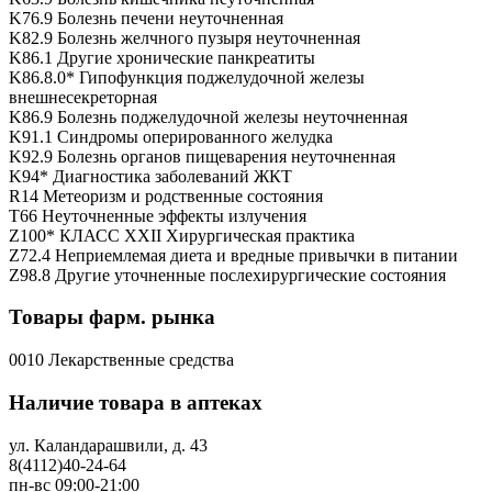
K76.9 Болезнь печени неуточненная
K82.9 Болезнь желчного пузыря неуточненная
K86.1 Другие хронические панкреатиты
K86.8.0* Гипофункция поджелудочной железы
внешнесекреторная
K86.9 Болезнь поджелудочной железы неуточненная
K91.1 Синдромы оперированного желудка
K92.9 Болезнь органов пищеварения неуточненная
K94* Диагностика заболеваний ЖКТ
R14 Метеоризм и родственные состояния
T66 Неуточненные эффекты излучения
Z100* КЛАСС XXII Хирургическая практика
Z72.4 Неприемлемая диета и вредные привычки в питании
Z98.8 Другие уточненные послехирургические состояния
Товары фарм. рынка
0010 Лекарственные средства
Наличие товара в аптеках
ул. Каландарашвили, д. 43
8(4112)40-24-64
пн-вс 09:00-21:00