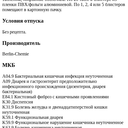
пленки ПВХ/фольги алюминиевой. Пo 1, 2, 4 или 5 блистеров
помещают в картонную пачку.
Условия отпуска
Без рецепта.
Производитель
Berlin-Chemie
МКБ
A04.9 Бактериальная кишечная инфекция неуточненная
A09 Диарея и гастроэнтерит предположительно
инфекционного происхождения (дизентерия, диарея
бактериальная)
E84.1 Кистозный фиброз с кишечными проявлениями
K30 Диспепсия
K31.9 Болезнь желудка и двенадцатиперстной кишки
неуточненная
K59.1 Функциональная диарея
K59.9 Функциональное нарушение кишечника неуточненное
K63.9 Болезнь кишечника неуточненная