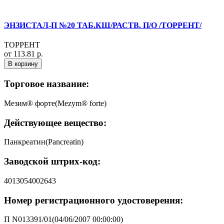
ЭНЗИСТАЛ-П №20 ТАБ.КШ/РАСТВ. П/О /ТОРРЕНТ/
ТОРРЕНТ
от 113.81 р.
В корзину
Торговое название:
Мезим® форте(Mezym® forte)
Действующее вещество:
Панкреатин(Pancreatin)
Заводской штрих-код:
4013054002643
Номер регистрационного удостоверения:
П N013391/01(04/06/2007 00:00:00)