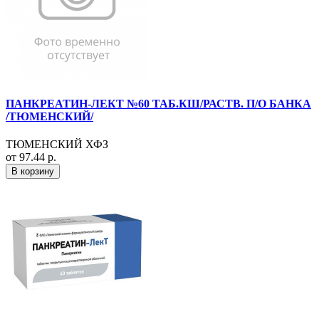
ПАНКРЕАТИН-ЛЕКТ №60 ТАБ.КШ/РАСТВ. П/О БАНКА
/ТЮМЕНСКИЙ/
ТЮМЕНСКИЙ ХФЗ
от 97.44 р.
В корзину