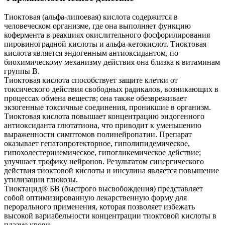
Тиоктовая (альфа-липоевая) кислота содержится в
человеческом организме, где она выполняет функцию
кофермента в реакциях окислительного фосфорилирования
пировиноградной кислоты и альфа-кетокислот. Тиоктовая
кислота является эндогенным антиоксидантом, по
биохимическому механизму действия она близка к витаминам
группы В.
Тиоктовая кислота способствует защите клетки от
токсического действия свободных радикалов, возникающих в
процессах обмена веществ; она также обезвреживает
экзогенные токсичные соединения, проникшие в организм.
Тиоктовая кислота повышает концентрацию эндогенного
антиоксиданта глютатиона, что приводит к уменьшению
выраженности симптомов полинейропатии. Препарат
оказывает гепатопротекторное, гиполипидемическое,
гипохолестеринемическое, гипогликемическое действие;
улучшает трофику нейронов. Результатом синергического
действия тиоктовой кислоты и инсулина является повышение
утилизации глюкозы.
Тиоктацид® БВ (быстрого высвобождения) представляет
собой оптимизированную лекарственную форму для
перорального применения, которая позволяет избежать
высокой вариабельности концентрации тиоктовой кислоты в
плазме крови.