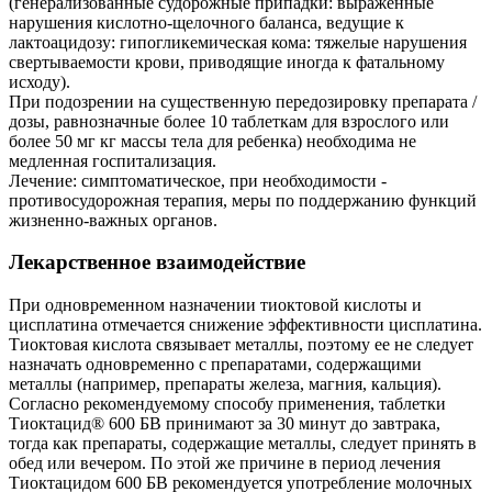
(генерализованные судорожные припадки: выраженные
нарушения кислотно-щелочного баланса, ведущие к
лактоацидозу: гипогликемическая кома: тяжелые нарушения
свертываемости крови, приводящие иногда к фатальному
исходу).
При подозрении на существенную передозировку препарата /
дозы, равнозначные более 10 таблеткам для взрослого или
более 50 мг кг массы тела для ребенка) необходима не
медленная госпитализация.
Лечение: симптоматическое, при необходимости -
противосудорожная терапия, меры по поддержанию функций
жизненно-важных органов.
Лекарственное взаимодействие
При одновременном назначении тиоктовой кислоты и
цисплатина отмечается снижение эффективности цисплатина.
Тиоктовая кислота связывает металлы, поэтому ее не следует
назначать одновременно с препаратами, содержащими
металлы (например, препараты железа, магния, кальция).
Согласно рекомендуемому способу применения, таблетки
Тиоктацид® 600 БВ принимают за 30 минут до завтрака,
тогда как препараты, содержащие металлы, следует принять в
обед или вечером. По этой же причине в период лечения
Тиоктацидом 600 БВ рекомендуется употребление молочных