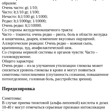
образом:
Очень часто: gt; 1/10;
Часто: lt;1/10 gt; 1/100;
Нечасто: lt;1/100 gt; 1/1000;
Редко: lt;1/1000gt; 1/10000;
Очень редко: lt;1/10000.
Со стороны желудочнокишечного тракта:
Часто – тошнота; очень редко – рвота, боль в области желудка
и кишечника, диарея, изменение вкусовых ощущений.
Аллергические реакции: Очень редко – кожная сыпь,
крапивница, зуд, анафилактический шок.
Со стороны нервной системы и органов чувств: Часто –
головокружение.
Общего характера:
Очень редко – из-за улучшения утилизации глюкозы может
снизиться уровень глюкозы в крови и могут появиться
симптомы гипогликемии (спутанность сознания, повышенное
потоотделение, головная боль, расстройства зрения).
Передозировка
Симптомы:
В случае приема тиоктовой (альфа-липоевой) кислоты в дозах
10-40 г могут отмечаться серьезные признаки интоксикации