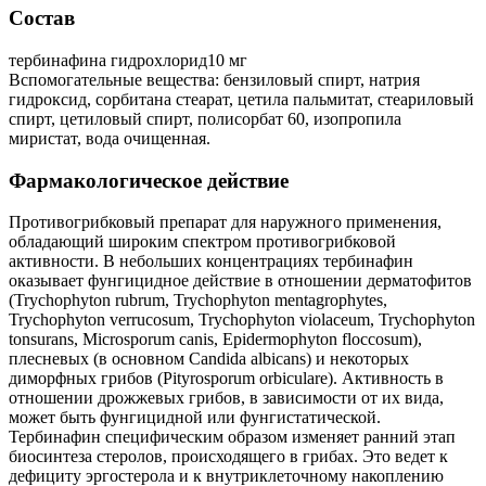
Состав
тербинафина гидрохлорид10 мг
Вспомогательные вещества: бензиловый спирт, натрия
гидроксид, сорбитана стеарат, цетила пальмитат, стеариловый
спирт, цетиловый спирт, полисорбат 60, изопропила
миристат, вода очищенная.
Фармакологическое действие
Противогрибковый препарат для наружного применения,
обладающий широким спектром противогрибковой
активности. В небольших концентрациях тербинафин
оказывает фунгицидное действие в отношении дерматофитов
(Trychophyton rubrum, Trychophyton mentagrophytes,
Trychophyton verrucosum, Trychophyton violaceum, Trychophyton
tonsurans, Microsporum canis, Epidermophyton floccosum),
плесневых (в основном Candida albicans) и некоторых
диморфных грибов (Pityrosporum orbiculare). Активность в
отношении дрожжевых грибов, в зависимости от их вида,
может быть фунгицидной или фунгистатической.
Тербинафин специфическим образом изменяет ранний этап
биосинтеза стеролов, происходящего в грибах. Это ведет к
дефициту эргостерола и к внутриклеточному накоплению