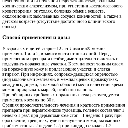
печеночной и/или почечной недостаточностью, больным
хроническим алкоголизмом, при угнетении костномозгового
кроветворения, опухолях, болезнях обмена веществ,
окклюзионных заболеваниях сосудов конечностей, а также в
детском возрасте (отсутствие достаточного клинического
опыта)
Способ применения и дозы
У взрослых и детей старше 12 лет Ламизил® можно
применять 1 или 2, в зависимости от показаний. Перед
применением препарата необходимо тщательно очистить и
подсушить пораженные участки. Крем наносят тонким слоем
на пораженную кожу и прилегающие участки и слегка
втирают. При инфекциях, сопровождающихся опрелостью
(под молочными железами, в межпальцевых промежутках,
между ягодицами, в паховой области) места нанесения крема
можно прикрывать марлей, особенно на ночь.
При обширных грибковых поражениях тела рекомендуется
применять крем вх по 30 г.
Средняя продолжительность лечения и кратность применения
препарата при дерматомикозе туловища, голеней составляет 1
неделю 1 раз/; при дерматомикозе стоп - 1 неделю 1 раз/; при
ороговении, трещинах, зуде и шелушении кожи, вызванных
грибком стопы - 2 недели 1-2; при кандидозе кожи - 1-2