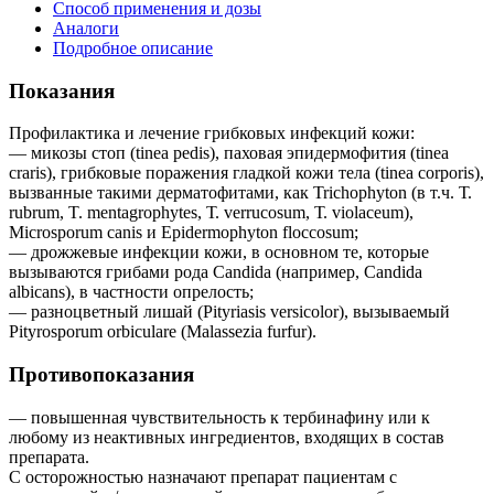
Способ применения и дозы
Аналоги
Подробное описание
Показания
Профилактика и лечение грибковых инфекций кожи:
— микозы стоп (tinea pedis), паховая эпидермофития (tinea
craris), грибковые поражения гладкой кожи тела (tinea corporis),
вызванные такими дерматофитами, как Trichophyton (в т.ч. Т.
rubrum, T. mentagrophytes, Т. verrucosum, Т. violaceum),
Microsporum canis и Epidermophyton floccosum;
— дрожжевые инфекции кожи, в основном те, которые
вызываются грибами рода Candida (например, Candida
albicans), в частности опрелость;
— разноцветный лишай (Pityriasis versicolor), вызываемый
Pityrosporum orbiculare (Malassezia furfur).
Противопоказания
— повышенная чувствительность к тербинафину или к
любому из неактивных ингредиентов, входящих в состав
препарата.
С осторожностью назначают препарат пациентам с