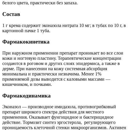
белого цвета, практически без запаха.
Состав
1 г крема содержит эконазола нитрата 10 мг; в тубах по 10 г, в
картонной пачке 1 туба.
Фармакокинетика
При наружном применении препарат проникает во все слои
кожи и ногтевую пластину. Терапевтические концентрации
создаются в роговом и других слоях эпидермиса, а также в
дерме. При нанесении на кожу системная абсорбция
минимальна и практически незначима. Менее 1%
применяемой дозы выводится с каловыми массами —
кишечником, и почками.
Фармакодинамика
Эконазол — производное имидазола, противогрибковый
препарат широкого спектра действия для местного
применения. Оказывает фунгицидное и бактерицидное
действие. Тормозит синтез эргостерола, регулирующего
проницаемость клеточной стенки микроорганизмов. Активен