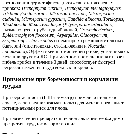
в отношении дерматофитов, дрожжевых и плесневых
грибков:
Trichophyton rubrum, Trichophyton mentagrophytes,
Trichophyton tonsurans, Microsporum canis, Microsporum
audouini, Microsporum gypseum, Candida albicans, Torulopsis,
Rhodotorula, Malassezia furfur (Pityrosporum orbiculare),
вызывающего отрубевидный лишай,
Corynebacterium,
Epidermophyton floccosum, Aspergillus, Cladosporium,
Scopulariopsis brevicautus
и некоторых грамположительных
бактерий (стрептококки, стафилококки и
Nocardia
minutissima
). Эффективен в отношении грибов, устойчивых к
лечению другими ЛС. При местном применении вызывает
гибель грибов в течение 3 дней, способствует быстрой
регрессии жжения и зуда кожных покровов.
Применение при беременности и кормлении
грудью
При беременности (I–III триместр) применяют только в
случае, если предполагаемая польза для матери превышает
потенциальный риск для плода.
При назначении препарата в период лактации необходимо
прекратить грудное вскармливание.